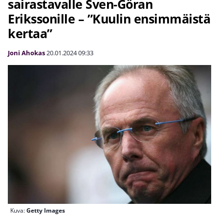
sairastavalle Sven-Göran
Erikssonille – ”Kuulin ensimmäistä
kertaa”
Joni Ahokas
20.01.2024
09:33
Kuva:
Getty Images