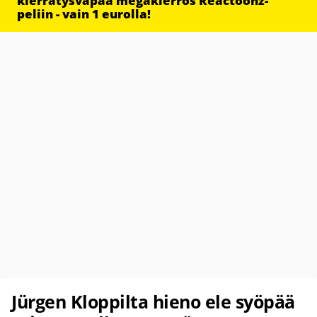
kierrätysvapaa megakierros Reactoonz-
peliin - vain 1 eurolla!
Jürgen Kloppilta hieno ele syöpää