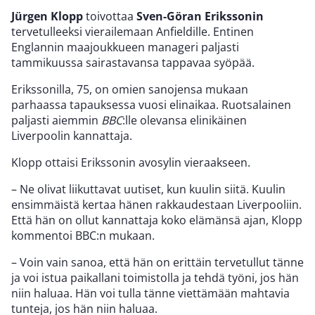
Jürgen Klopp
toivottaa
Sven-Göran Erikssonin
tervetulleeksi vierailemaan Anfieldille. Entinen
Englannin maajoukkueen manageri paljasti
tammikuussa sairastavansa tappavaa syöpää.
Erikssonilla, 75, on omien sanojensa mukaan
parhaassa tapauksessa vuosi elinaikaa. Ruotsalainen
paljasti aiemmin
BBC
:lle olevansa elinikäinen
Liverpoolin kannattaja.
Klopp ottaisi Erikssonin avosylin vieraakseen.
– Ne olivat liikuttavat uutiset, kun kuulin siitä. Kuulin
ensimmäistä kertaa hänen rakkaudestaan Liverpooliin.
Että hän on ollut kannattaja koko elämänsä ajan, Klopp
kommentoi BBC:n mukaan.
– Voin vain sanoa, että hän on erittäin tervetullut tänne
ja voi istua paikallani toimistolla ja tehdä työni, jos hän
niin haluaa. Hän voi tulla tänne viettämään mahtavia
tunteja, jos hän niin haluaa.