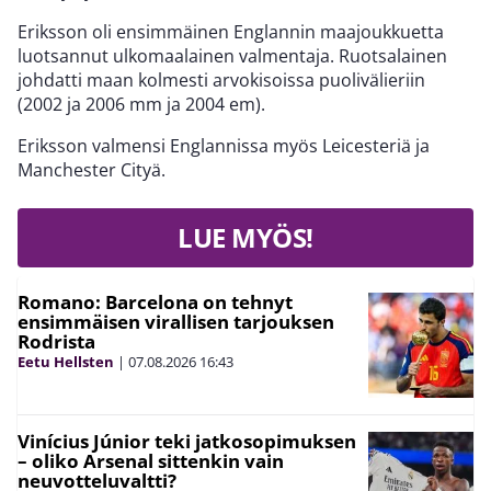
Eriksson oli ensimmäinen Englannin maajoukkuetta
luotsannut ulkomaalainen valmentaja. Ruotsalainen
johdatti maan kolmesti arvokisoissa puolivälieriin
(2002 ja 2006 mm ja 2004 em).
Eriksson valmensi Englannissa myös Leicesteriä ja
Manchester Cityä.
LUE MYÖS!
Romano: Barcelona on tehnyt
ensimmäisen virallisen tarjouksen
Rodrista
Eetu Hellsten
|
07.08.2026
16:43
Vinícius Júnior teki jatkosopimuksen
– oliko Arsenal sittenkin vain
neuvotteluvaltti?