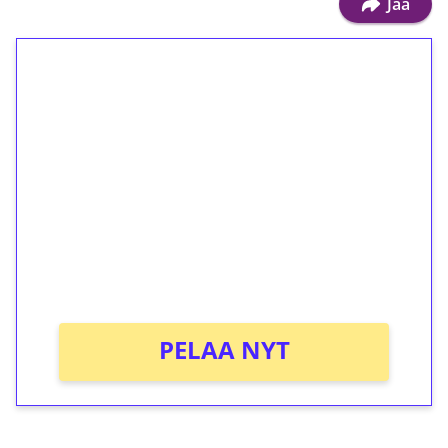
Jaa
1€ = 10€ arvosta
ilmaiskierroksia ilman
kierrätystä!
Talleta 1€
Saat heti 50 ilmaiskierrosta Tuohi 1000 -
peliin (arvo 0,20€ per kierros)!
Ei kierrätysvaatimusta!
PELAA NYT