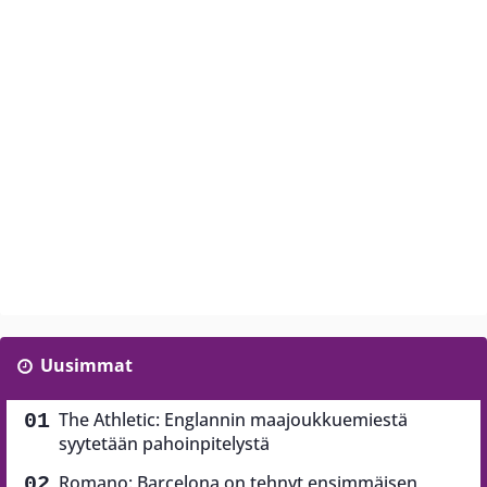
Uusimmat
The Athletic: Englannin maajoukkuemiestä
syytetään pahoinpitelystä
Romano: Barcelona on tehnyt ensimmäisen