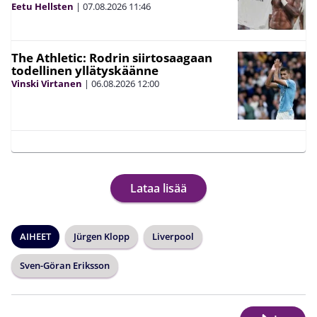
Eetu Hellsten
|
07.08.2026
11:46
The Athletic: Rodrin siirtosaagaan
todellinen yllätyskäänne
Vinski Virtanen
|
06.08.2026
12:00
Lataa lisää
AIHEET
Jürgen Klopp
Liverpool
Sven-Göran Eriksson