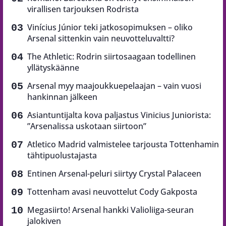
virallisen tarjouksen Rodrista
Vinícius Júnior teki jatkosopimuksen – oliko
Arsenal sittenkin vain neuvotteluvaltti?
The Athletic: Rodrin siirtosaagaan todellinen
yllätyskäänne
Arsenal myy maajoukkuepelaajan – vain vuosi
hankinnan jälkeen
Asiantuntijalta kova paljastus Vinicius Juniorista:
”Arsenalissa uskotaan siirtoon”
Atletico Madrid valmistelee tarjousta Tottenhamin
tähtipuolustajasta
Entinen Arsenal-peluri siirtyy Crystal Palaceen
Tottenham avasi neuvottelut Cody Gakposta
Megasiirto! Arsenal hankki Valioliiga-seuran
jalokiven