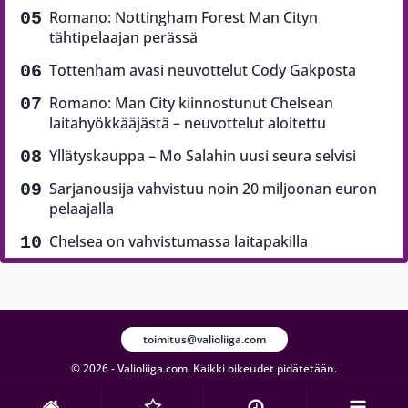
Romano: Nottingham Forest Man Cityn
tähtipelaajan perässä
Tottenham avasi neuvottelut Cody Gakposta
Romano: Man City kiinnostunut Chelsean
laitahyökkääjästä – neuvottelut aloitettu
Yllätyskauppa – Mo Salahin uusi seura selvisi
Sarjanousija vahvistuu noin 20 miljoonan euron
pelaajalla
Chelsea on vahvistumassa laitapakilla
toimitus@valioliiga.com
© 2026 - Valioliiga.com. Kaikki oikeudet pidätetään.