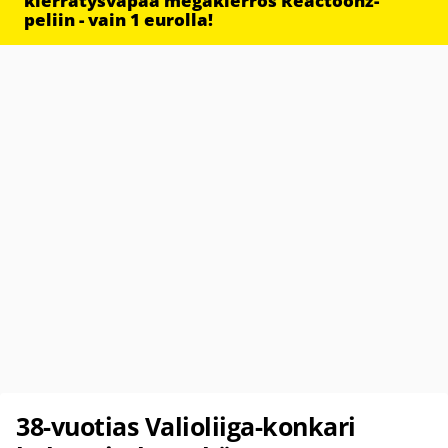
kierrätysvapaa megakierros Reactoonz-
peliin - vain 1 eurolla!
38-vuotias Valioliiga-konkari