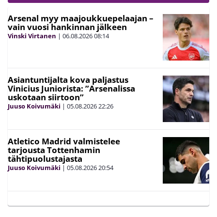
Arsenal myy maajoukkuepelaajan –
vain vuosi hankinnan jälkeen
Vinski Virtanen
|
06.08.2026
08:14
Asiantuntijalta kova paljastus
Vinicius Juniorista: ”Arsenalissa
uskotaan siirtoon”
Juuso Koivumäki
|
05.08.2026
22:26
Atletico Madrid valmistelee
tarjousta Tottenhamin
tähtipuolustajasta
Juuso Koivumäki
|
05.08.2026
20:54