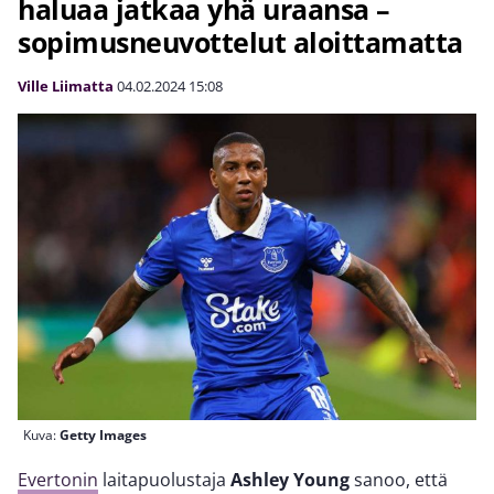
haluaa jatkaa yhä uraansa –
sopimusneuvottelut aloittamatta
Ville Liimatta
04.02.2024
15:08
Kuva:
Getty Images
Evertonin
laitapuolustaja
Ashley Young
sanoo, että