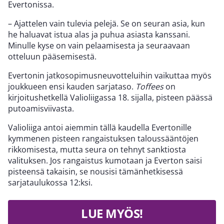
Evertonissa.
– Ajattelen vain tulevia pelejä. Se on seuran asia, kun
he haluavat istua alas ja puhua asiasta kanssani.
Minulle kyse on vain pelaamisesta ja seuraavaan
otteluun pääsemisestä.
Evertonin jatkosopimusneuvotteluihin vaikuttaa myös
joukkueen ensi kauden sarjataso.
Toffees
on
kirjoitushetkellä Valioliigassa 18. sijalla, pisteen päässä
putoamisviivasta.
Valioliiga antoi aiemmin tällä kaudella Evertonille
kymmenen pisteen rangaistuksen taloussääntöjen
rikkomisesta, mutta seura on tehnyt sanktiosta
valituksen. Jos rangaistus kumotaan ja Everton saisi
pisteensä takaisin, se nousisi tämänhetkisessä
sarjataulukossa 12:ksi.
LUE MYÖS!