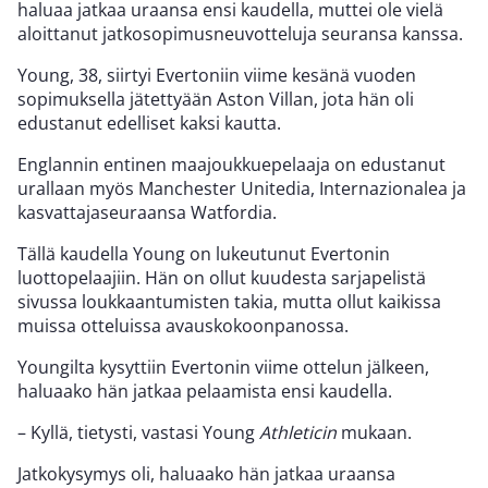
haluaa jatkaa uraansa ensi kaudella, muttei ole vielä
aloittanut jatkosopimusneuvotteluja seuransa kanssa.
Young, 38, siirtyi Evertoniin viime kesänä vuoden
sopimuksella jätettyään Aston Villan, jota hän oli
edustanut edelliset kaksi kautta.
Englannin entinen maajoukkuepelaaja on edustanut
urallaan myös Manchester Unitedia, Internazionalea ja
kasvattajaseuraansa Watfordia.
Tällä kaudella Young on lukeutunut Evertonin
luottopelaajiin. Hän on ollut kuudesta sarjapelistä
sivussa loukkaantumisten takia, mutta ollut kaikissa
muissa otteluissa avauskokoonpanossa.
Youngilta kysyttiin Evertonin viime ottelun jälkeen,
haluaako hän jatkaa pelaamista ensi kaudella.
– Kyllä, tietysti, vastasi Young
Athleticin
mukaan.
Jatkokysymys oli, haluaako hän jatkaa uraansa