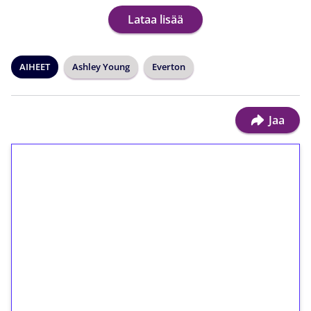
Lataa lisää
AIHEET
Ashley Young
Everton
Jaa
1€ = 10€ arvosta
ilmaiskierroksia ilman
kierrätystä!
Talleta 1€
Saat heti 50 ilmaiskierrosta Tuohi 1000 -
peliin (arvo 0,20€ per kierros)!