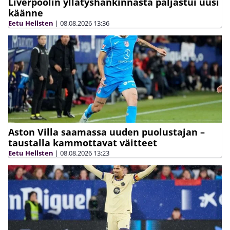
Liverpoolin yllätyshankinnasta paljastui uusi
käänne
Eetu Hellsten
|
08.08.2026
13:36
Aston Villa saamassa uuden puolustajan –
taustalla kammottavat väitteet
Eetu Hellsten
|
08.08.2026
13:23