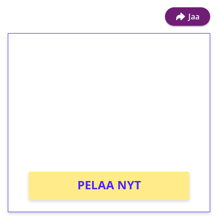
Jaa
1€ = 10€ arvosta
ilmaiskierroksia ilman
kierrätystä!
Talleta 1€
Saat heti 50 ilmaiskierrosta Tuohi 1000 -
peliin (arvo 0,20€ per kierros)!
Ei kierrätysvaatimusta!
PELAA NYT