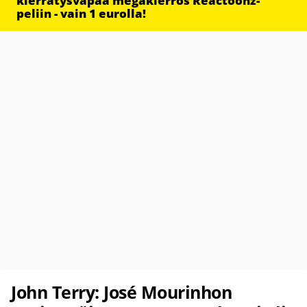
kierrätysvapaa megakierros Reactoonz-
peliin - vain 1 eurolla!
John Terry: José Mourinhon