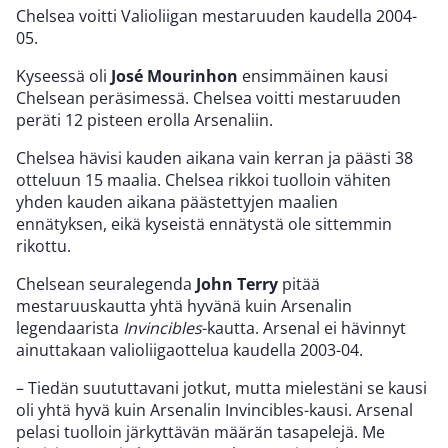
Chelsea voitti Valioliigan mestaruuden kaudella 2004-
05.
Kyseessä oli
José Mourinhon
ensimmäinen kausi
Chelsean peräsimessä. Chelsea voitti mestaruuden
peräti 12 pisteen erolla Arsenaliin.
Chelsea hävisi kauden aikana vain kerran ja päästi 38
otteluun 15 maalia. Chelsea rikkoi tuolloin vähiten
yhden kauden aikana päästettyjen maalien
ennätyksen, eikä kyseistä ennätystä ole sittemmin
rikottu.
Chelsean seuralegenda
John Terry
pitää
mestaruuskautta yhtä hyvänä kuin Arsenalin
legendaarista
Invincibles
-kautta. Arsenal ei hävinnyt
ainuttakaan valioliigaottelua kaudella 2003-04.
– Tiedän suututtavani jotkut, mutta mielestäni se kausi
oli yhtä hyvä kuin Arsenalin Invincibles-kausi. Arsenal
pelasi tuolloin järkyttävän määrän tasapelejä. Me