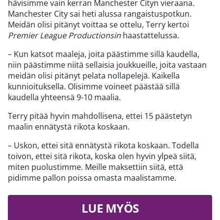
hävisimme vain kerran Manchester Cityn vieraana.
Manchester City sai heti alussa rangaistuspotkun.
Meidän olisi pitänyt voittaa se ottelu, Terry kertoi
Premier League Productionsin
haastattelussa.
– Kun katsot maaleja, joita päästimme sillä kaudella,
niin päästimme niitä sellaisia joukkueille, joita vastaan
meidän olisi pitänyt pelata nollapelejä. Kaikella
kunnioituksella. Olisimme voineet päästää sillä
kaudella yhteensä 9-10 maalia.
Terry pitää hyvin mahdollisena, ettei 15 päästetyn
maalin ennätystä rikota koskaan.
– Uskon, ettei sitä ennätystä rikota koskaan. Todella
toivon, ettei sitä rikota, koska olen hyvin ylpeä siitä,
miten puolustimme. Meille maksettiin siitä, että
pidimme pallon poissa omasta maalistamme.
LUE MYÖS