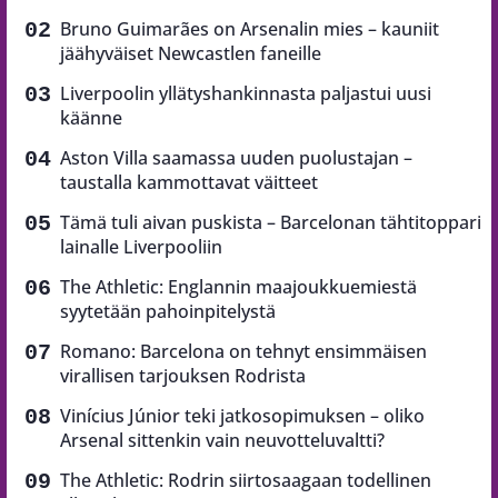
Bruno Guimarães on Arsenalin mies – kauniit
jäähyväiset Newcastlen faneille
Liverpoolin yllätyshankinnasta paljastui uusi
käänne
Aston Villa saamassa uuden puolustajan –
taustalla kammottavat väitteet
Tämä tuli aivan puskista – Barcelonan tähtitoppari
lainalle Liverpooliin
The Athletic: Englannin maajoukkuemiestä
syytetään pahoinpitelystä
Romano: Barcelona on tehnyt ensimmäisen
virallisen tarjouksen Rodrista
Vinícius Júnior teki jatkosopimuksen – oliko
Arsenal sittenkin vain neuvotteluvaltti?
The Athletic: Rodrin siirtosaagaan todellinen