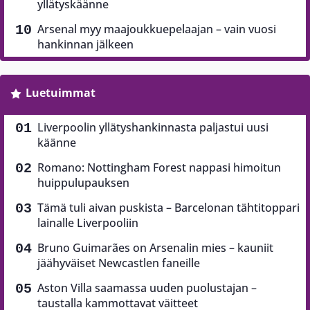
yllätyskäänne
Arsenal myy maajoukkuepelaajan – vain vuosi
hankinnan jälkeen
Luetuimmat
Liverpoolin yllätyshankinnasta paljastui uusi
käänne
Romano: Nottingham Forest nappasi himoitun
huippulupauksen
Tämä tuli aivan puskista – Barcelonan tähtitoppari
lainalle Liverpooliin
Bruno Guimarães on Arsenalin mies – kauniit
jäähyväiset Newcastlen faneille
Aston Villa saamassa uuden puolustajan –
taustalla kammottavat väitteet