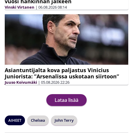
vuosi hankinnan jälkeen
Vinski Virtanen
|
06.08.2026
08:14
Asiantuntijalta kova paljastus Vinicius
Juniorista: ”Arsenalissa uskotaan siirtoon”
Juuso Koivumäki
|
05.08.2026
22:26
Lataa lisää
AIHEET
Chelsea
John Terry