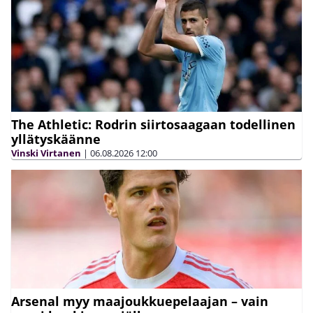
The Athletic: Rodrin siirtosaagaan todellinen
yllätyskäänne
Vinski Virtanen
|
06.08.2026
12:00
Arsenal myy maajoukkuepelaajan – vain