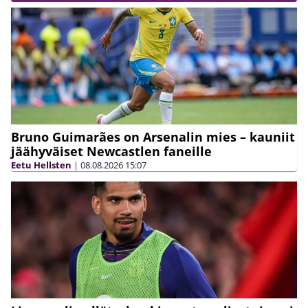
Bruno Guimarães on Arsenalin mies – kauniit
jäähyväiset Newcastlen faneille
Eetu Hellsten
|
08.08.2026
15:07