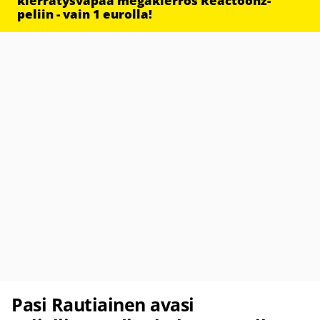
kierrätysvapaa megakierros Reactoonz-
peliin - vain 1 eurolla!
Pasi Rautiainen avasi