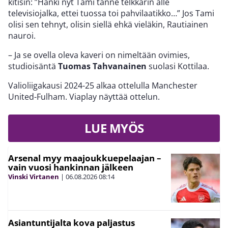
kitisin: ”Hanki nyt Tami tänne telkkarin alle
televisiojalka, ettei tuossa toi pahvilaatikko…” Jos Tami
olisi sen tehnyt, olisin siellä ehkä vieläkin, Rautiainen
nauroi.
– Ja se ovella oleva kaveri on nimeltään ovimies,
studioisäntä
Tuomas Tahvanainen
suolasi Kottilaa.
Valioliigakausi 2024-25 alkaa ottelulla Manchester
United-Fulham. Viaplay näyttää ottelun.
LUE MYÖS
Arsenal myy maajoukkuepelaajan –
vain vuosi hankinnan jälkeen
Vinski Virtanen
|
06.08.2026
08:14
Asiantuntijalta kova paljastus