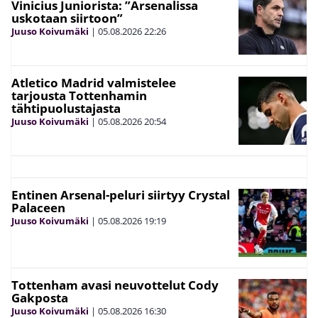
Vinicius Juniorista: ”Arsenalissa
uskotaan siirtoon”
Juuso Koivumäki
|
05.08.2026
22:26
Atletico Madrid valmistelee
tarjousta Tottenhamin
tähtipuolustajasta
Juuso Koivumäki
|
05.08.2026
20:54
Entinen Arsenal-peluri siirtyy Crystal
Palaceen
Juuso Koivumäki
|
05.08.2026
19:19
Tottenham avasi neuvottelut Cody
Gakposta
Juuso Koivumäki
|
05.08.2026
16:30