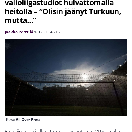
valioliigastudiot hulvattomalla
heitolla – ”Olisin jäänyt Turkuun,
mutta…”
Jaakko Perttilä
16.08.2024
21:25
Kuva:
All Over Press
Valioliigakausi alkaa tänään perjantaina. Ottelun alla