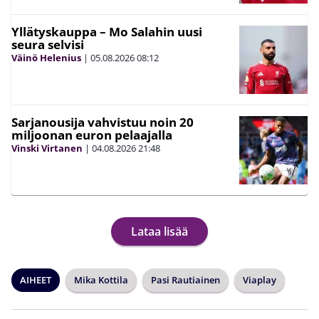
Yllätyskauppa – Mo Salahin uusi
seura selvisi
Väinö Helenius
|
05.08.2026
08:12
Sarjanousija vahvistuu noin 20
miljoonan euron pelaajalla
Vinski Virtanen
|
04.08.2026
21:48
Lataa lisää
AIHEET
Mika Kottila
Pasi Rautiainen
Viaplay