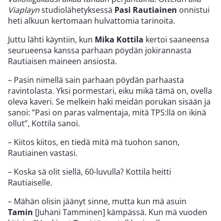
Viaplayn
studiolähetyksessä
Pasi Rautiainen
onnistui
heti alkuun kertomaan hulvattomia tarinoita.
Juttu lähti käyntiin, kun
Mika Kottila
kertoi saaneensa
seurueensa kanssa parhaan pöydän jokirannasta
Rautiaisen maineen ansiosta.
– Pasin nimellä sain parhaan pöydän parhaasta
ravintolasta. Yksi pormestari, eiku mikä tämä on, ovella
oleva kaveri. Se melkein haki meidän porukan sisään ja
sanoi: ”Pasi on paras valmentaja, mitä TPS:llä on ikinä
ollut”, Kottila sanoi.
– Kiitos kiitos, en tiedä mitä mä tuohon sanon,
Rautiainen vastasi.
– Koska sä olit siellä, 60-luvulla? Kottila heitti
Rautiaiselle.
– Mähän olisin jäänyt sinne, mutta kun mä asuin
Tamin
[Juhani Tamminen] kämpässä. Kun mä vuoden