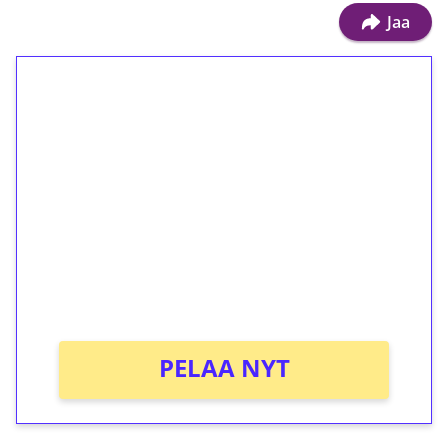
Jaa
1€ = 10€ arvosta
ilmaiskierroksia ilman
kierrätystä!
Talleta 1€
Saat heti 50 ilmaiskierrosta Tuohi 1000 -
peliin (arvo 0,20€ per kierros)!
Ei kierrätysvaatimusta!
PELAA NYT