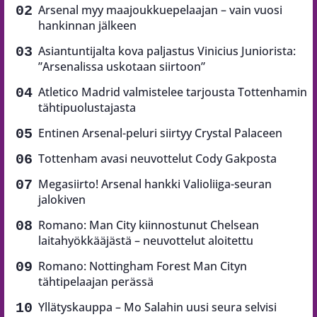
Arsenal myy maajoukkuepelaajan – vain vuosi
hankinnan jälkeen
Asiantuntijalta kova paljastus Vinicius Juniorista:
”Arsenalissa uskotaan siirtoon”
Atletico Madrid valmistelee tarjousta Tottenhamin
tähtipuolustajasta
Entinen Arsenal-peluri siirtyy Crystal Palaceen
Tottenham avasi neuvottelut Cody Gakposta
Megasiirto! Arsenal hankki Valioliiga-seuran
jalokiven
Romano: Man City kiinnostunut Chelsean
laitahyökkääjästä – neuvottelut aloitettu
Romano: Nottingham Forest Man Cityn
tähtipelaajan perässä
Yllätyskauppa – Mo Salahin uusi seura selvisi