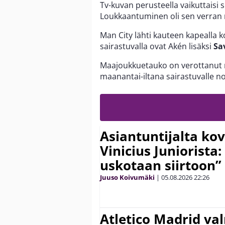
Tv-kuvan perusteella vaikuttaisi si
Loukkaantuminen oli sen verran raj
Man City lähti kauteen kapealla k
sairastuvalla ovat Akén lisäksi
Sa
Maajoukkuetauko on verottanut my
maanantai-iltana sairastuvalle n
Asiantuntijalta kov
Vinicius Juniorista:
uskotaan siirtoon”
Juuso Koivumäki
|
05.08.2026
22:26
Atletico Madrid va