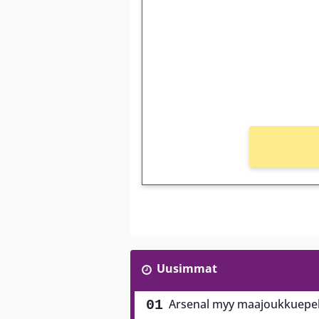
Talleta 1€
Saat heti 50 ilmaiskierr
kierros)!
Ei kierrätysvaatimusta!
Uusimmat
Arsenal myy maajoukkuepela