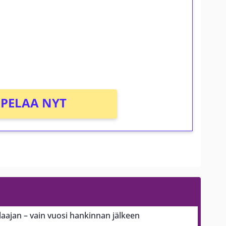
osta Tuohi 1000 -peliin (arvo 0,20€ per
PELAA NYT
ajan – vain vuosi hankinnan jälkeen