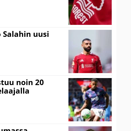
 Salahin uusi
stuu noin 20
laajalla
tumassa