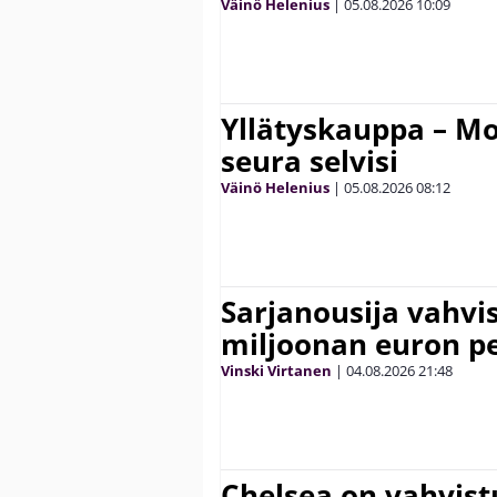
Väinö Helenius
|
05.08.2026
10:09
Yllätyskauppa – Mo
seura selvisi
Väinö Helenius
|
05.08.2026
08:12
Sarjanousija vahvi
miljoonan euron pe
Vinski Virtanen
|
04.08.2026
21:48
Chelsea on vahvis