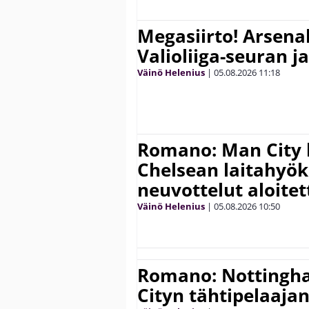
Megasiirto! Arsena
Valioliiga-seuran j
Väinö Helenius
|
05.08.2026
11:18
Romano: Man City 
Chelsean laitahyök
neuvottelut aloitet
Väinö Helenius
|
05.08.2026
10:50
Romano: Nottingh
Cityn tähtipelaaja