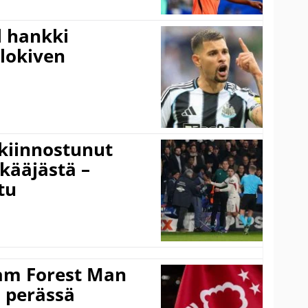
l hankki
alokiven
kiinnostunut
kääjästä –
tu
am Forest Man
n perässä