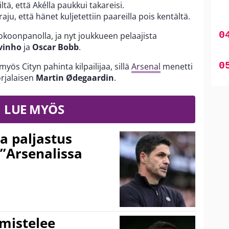
ltä, että Akélla paukkui takareisi.
u, että hänet kuljetettiin paareilla pois kentältä.
okoonpanolla, ja nyt joukkueen pelaajista
vinho
ja
Oscar Bobb
.
ös Cityn pahinta kilpailijaa, sillä
Arsenal
menetti
orjalaisen
Martin Ødegaardin
.
LUE MYÖS
a paljastus
 ”Arsenalissa
lmistelee