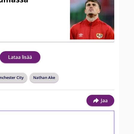
Lataa lisää
chester City
Nathan Ake
Jaa
ilmaiskierroksia ilman