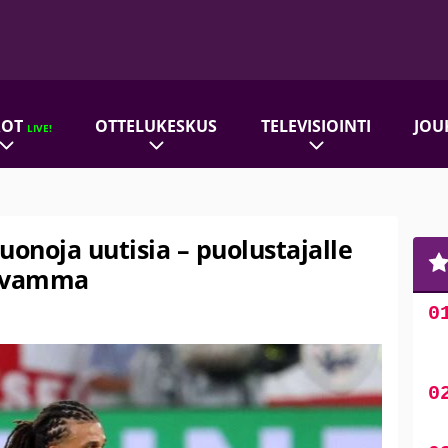
ROT
OTTELUKESKUS
TELEVISIOINTI
JOU
LIVE!
uonoja uutisia – puolustajalle
asvamma