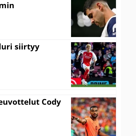
amin
uri siirtyy
euvottelut Cody