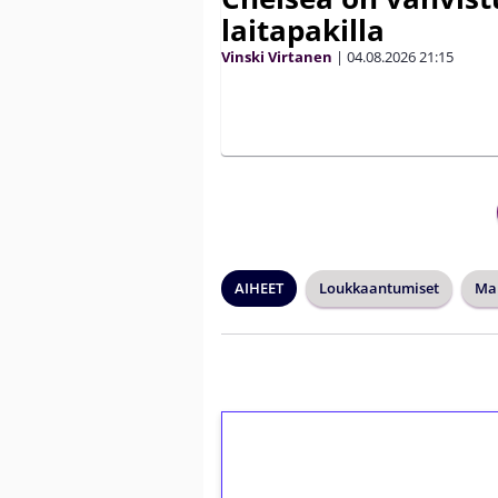
laitapakilla
Vinski Virtanen
|
04.08.2026
21:15
AIHEET
Loukkaantumiset
Man
1€ = 10€ arvosta 
kierrätystä!