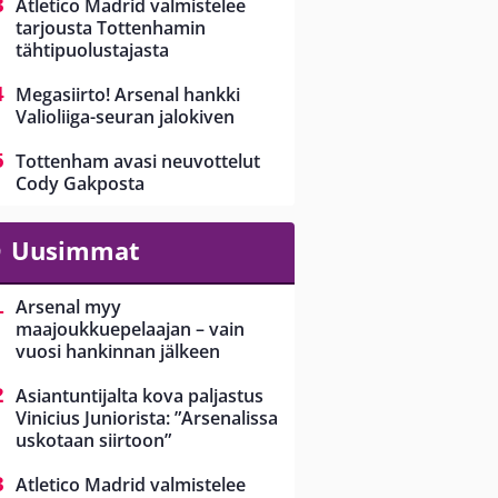
Atletico Madrid valmistelee
tarjousta Tottenhamin
tähtipuolustajasta
Megasiirto! Arsenal hankki
Valioliiga-seuran jalokiven
Tottenham avasi neuvottelut
Cody Gakposta
Uusimmat
Arsenal myy
maajoukkuepelaajan – vain
vuosi hankinnan jälkeen
Asiantuntijalta kova paljastus
Vinicius Juniorista: ”Arsenalissa
uskotaan siirtoon”
Atletico Madrid valmistelee