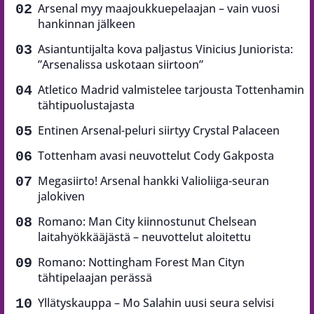
Arsenal myy maajoukkuepelaajan – vain vuosi
hankinnan jälkeen
Asiantuntijalta kova paljastus Vinicius Juniorista:
”Arsenalissa uskotaan siirtoon”
Atletico Madrid valmistelee tarjousta Tottenhamin
tähtipuolustajasta
Entinen Arsenal-peluri siirtyy Crystal Palaceen
Tottenham avasi neuvottelut Cody Gakposta
Megasiirto! Arsenal hankki Valioliiga-seuran
jalokiven
Romano: Man City kiinnostunut Chelsean
laitahyökkääjästä – neuvottelut aloitettu
Romano: Nottingham Forest Man Cityn
tähtipelaajan perässä
Yllätyskauppa – Mo Salahin uusi seura selvisi