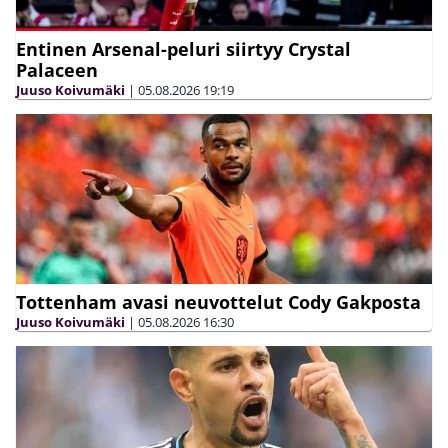
Entinen Arsenal-peluri siirtyy Crystal
Palaceen
Juuso Koivumäki
|
05.08.2026
19:19
Tottenham avasi neuvottelut Cody Gakposta
Juuso Koivumäki
|
05.08.2026
16:30