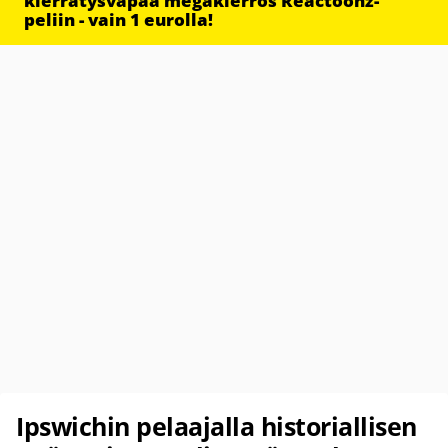
kierrätysvapaa megakierros Reactoonz-
peliin - vain 1 eurolla!
Ipswichin pelaajalla historiallisen