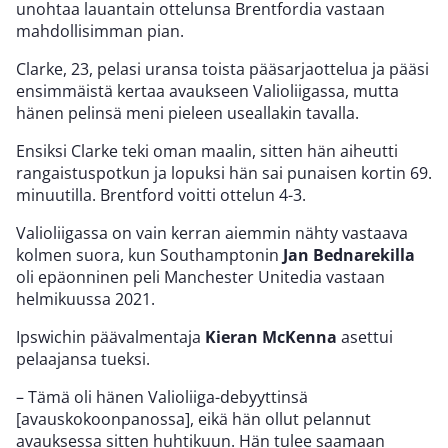
unohtaa lauantain ottelunsa Brentfordia vastaan
mahdollisimman pian.
Clarke, 23, pelasi uransa toista pääsarjaottelua ja pääsi
ensimmäistä kertaa avaukseen Valioliigassa, mutta
hänen pelinsä meni pieleen useallakin tavalla.
Ensiksi Clarke teki oman maalin, sitten hän aiheutti
rangaistuspotkun ja lopuksi hän sai punaisen kortin 69.
minuutilla. Brentford voitti ottelun 4-3.
Valioliigassa on vain kerran aiemmin nähty vastaava
kolmen suora, kun Southamptonin
Jan Bednarekilla
oli epäonninen peli Manchester Unitedia vastaan
helmikuussa 2021.
Ipswichin päävalmentaja
Kieran McKenna
asettui
pelaajansa tueksi.
– Tämä oli hänen Valioliiga-debyyttinsä
[avauskokoonpanossa], eikä hän ollut pelannut
avauksessa sitten huhtikuun. Hän tulee saamaan