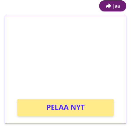
Jaa
1€ = 10€ arvosta
ilmaiskierroksia ilman
kierrätystä!
Talleta 1€
Saat heti 50 ilmaiskierrosta Tuohi 1000 -
peliin (arvo 0,20€ per kierros)!
Ei kierrätysvaatimusta!
PELAA NYT