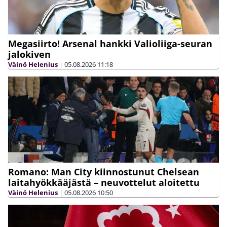
Megasiirto! Arsenal hankki Valioliiga-seuran
jalokiven
Väinö Helenius
|
05.08.2026
11:18
Romano: Man City kiinnostunut Chelsean
laitahyökkääjästä – neuvottelut aloitettu
Väinö Helenius
|
05.08.2026
10:50