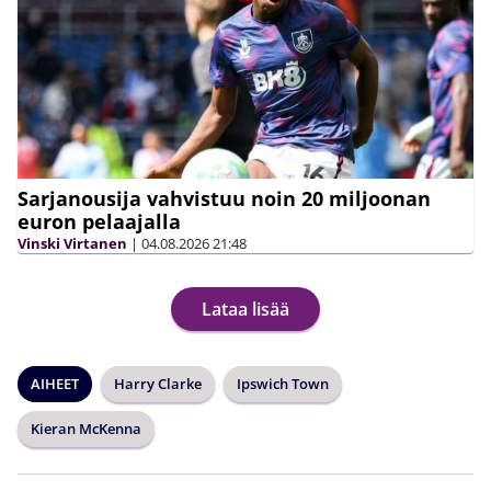
Sarjanousija vahvistuu noin 20 miljoonan
euron pelaajalla
Vinski Virtanen
|
04.08.2026
21:48
Lataa lisää
AIHEET
Harry Clarke
Ipswich Town
Kieran McKenna