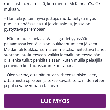
runsaasti tukea meiltä, kommentoi McKenna
Goalin
mukaan.
– Hän teki joitain hyviä juttuja, mutta tietysti myös
puolustuspäässä sattui jotain asioita, joissa on
pystyttävä parempaan.
– Hän on nuori pelaaja Valioliiga-debyytissään,
palaamassa kentälle ison loukkaantumisen jälkeen.
Meidän oli loukkaantumistemme takia heitettävä hänet
suoraan joukkueeseen, vaikka ideaalitilanteessa hän
olisi ehkä tullut penkiltä sisään, kuten muilla pelaajilla
ja meidän kulttuurissamme on tapana.
– Olen varma, että hän ottaa virheensä niskoilleen,
ottaa niistä opikseen ja tekee kovasti töitä niiden eteen
ja palaa vahvempana takaisin.
LUE MYÖS