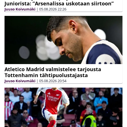
Juniorista: ”Arsenalissa uskotaan siirtoon”
Juuso Koivumäki
|
05.08.2026
22:26
Atletico Madrid valmistelee tarjousta
Tottenhamin tähtipuolustajasta
Juuso Koivumäki
|
05.08.2026
20:54