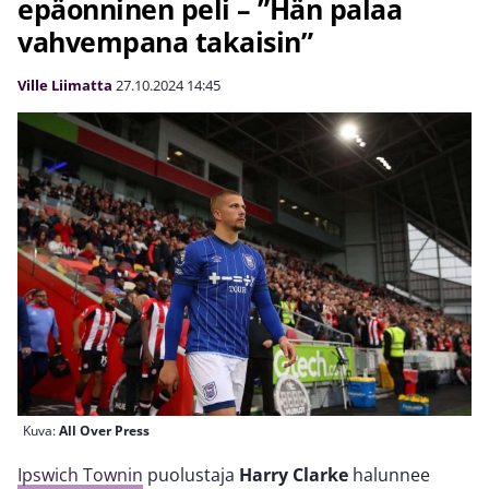
epäonninen peli – ”Hän palaa
vahvempana takaisin”
Ville Liimatta
27.10.2024
14:45
Kuva:
All Over Press
Ipswich Townin
puolustaja
Harry Clarke
halunnee