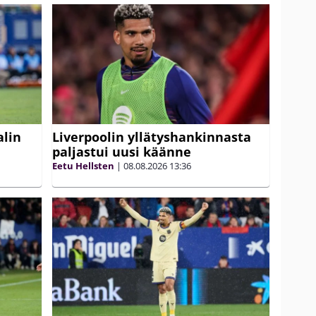
alin
Liverpoolin yllätyshankinnasta
paljastui uusi käänne
Eetu Hellsten
|
08.08.2026
13:36