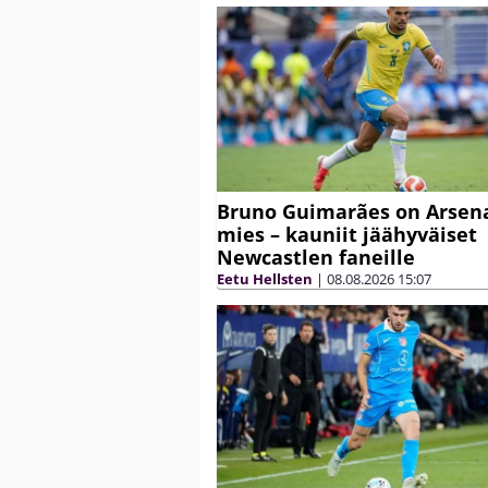
Bruno Guimarães on Arsen
mies – kauniit jäähyväiset
Newcastlen faneille
Eetu Hellsten
|
08.08.2026
15:07