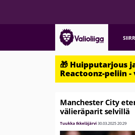
SIIR
🎁 Huipputarjous 
Reactoonz-peliin - 
Manchester City eten
välieräparit selvillä
Tuukka Ikkeläjärvi
30.03.2025
20:29