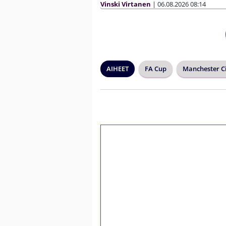
Vinski Virtanen
|
06.08.2026
08:14
AIHEET
FA Cup
Manchester C
1€ = 10€ arvosta 
kierrätystä!
Talleta 1€
Saat heti 50 ilmaiskierr
kierros)!