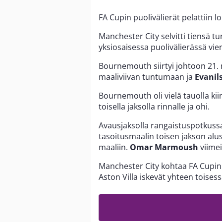
FA Cupin puolivälierät pelattiin
Manchester City selvitti tiensä 
yksiosaisessa puolivälierässä vi
Bournemouth siirtyi johtoon 21. 
maaliviivan tuntumaan ja
Evanil
Bournemouth oli vielä tauolla ki
toisella jaksolla rinnalle ja ohi.
Avausjaksolla rangaistuspotkus
tasoitusmaalin toisen jakson aluss
maaliin.
Omar Marmoush
viimei
Manchester City kohtaa FA Cupin 
Aston Villa iskevät yhteen toisess