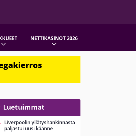
KKUEET
NETTIKASINOT 2026
egakierros
Luetuimmat
Liverpoolin yllätyshankinnasta
paljastui uusi käänne