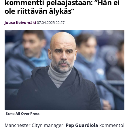
kommentti pelaajastaan: ”Hän ei
ole riittävän älykäs”
Juuso Koivumäki
07.04.2025
22:27
Kuva:
All Over Press
Manchester Cityn manageri
Pep Guardiola
kommentoi