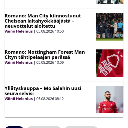
Romano: Man City kiinnostunut
Chelsean laitahyökkääjästä –
neuvottelut aloitettu
Väinö Helenius
|
05.08.2026
10:50
Romano: Nottingham Forest Man
Cityn tähtipelaajan perässä
Väinö Helenius
|
05.08.2026
10:09
Yllätyskauppa – Mo Salahin uusi
seura selvisi
Väinö Helenius
|
05.08.2026
08:12