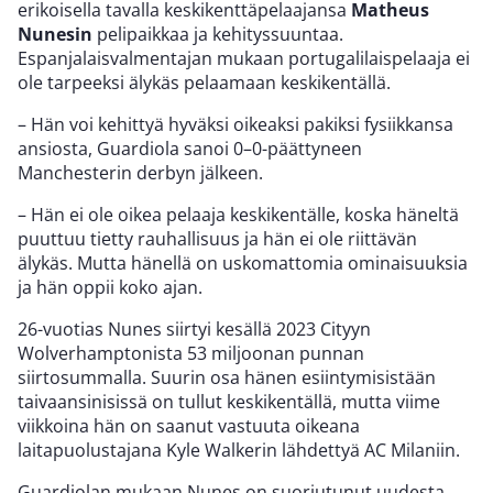
erikoisella tavalla keskikenttäpelaajansa
Matheus
Nunesin
pelipaikkaa ja kehityssuuntaa.
Espanjalaisvalmentajan mukaan portugalilaispelaaja ei
ole tarpeeksi älykäs pelaamaan keskikentällä.
– Hän voi kehittyä hyväksi oikeaksi pakiksi fysiikkansa
ansiosta, Guardiola sanoi 0–0-päättyneen
Manchesterin derbyn jälkeen.
– Hän ei ole oikea pelaaja keskikentälle, koska häneltä
puuttuu tietty rauhallisuus ja hän ei ole riittävän
älykäs. Mutta hänellä on uskomattomia ominaisuuksia
ja hän oppii koko ajan.
26-vuotias Nunes siirtyi kesällä 2023 Cityyn
Wolverhamptonista 53 miljoonan punnan
siirtosummalla. Suurin osa hänen esiintymisistään
taivaansinisissä on tullut keskikentällä, mutta viime
viikkoina hän on saanut vastuuta oikeana
laitapuolustajana Kyle Walkerin lähdettyä AC Milaniin.
Guardiolan mukaan Nunes on suoriutunut uudesta