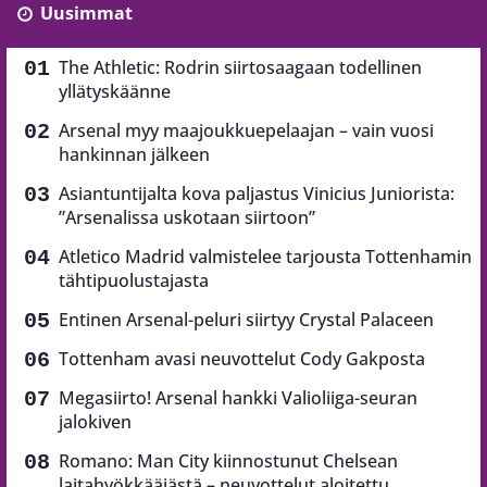
Uusimmat
The Athletic: Rodrin siirtosaagaan todellinen
yllätyskäänne
Arsenal myy maajoukkuepelaajan – vain vuosi
hankinnan jälkeen
Asiantuntijalta kova paljastus Vinicius Juniorista:
”Arsenalissa uskotaan siirtoon”
Atletico Madrid valmistelee tarjousta Tottenhamin
tähtipuolustajasta
Entinen Arsenal-peluri siirtyy Crystal Palaceen
Tottenham avasi neuvottelut Cody Gakposta
Megasiirto! Arsenal hankki Valioliiga-seuran
jalokiven
Romano: Man City kiinnostunut Chelsean
laitahyökkääjästä – neuvottelut aloitettu