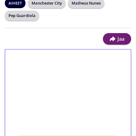
AIHEET
Manchester City
Matheus Nunes
Pep Guardiola
Jaa
1€ = 10€ arvosta
ilmaiskierroksia ilman
kierrätystä!
Talleta 1€
Saat heti 50 ilmaiskierrosta Tuohi 1000 -
peliin (arvo 0,20€ per kierros)!
Ei kierrätysvaatimusta!