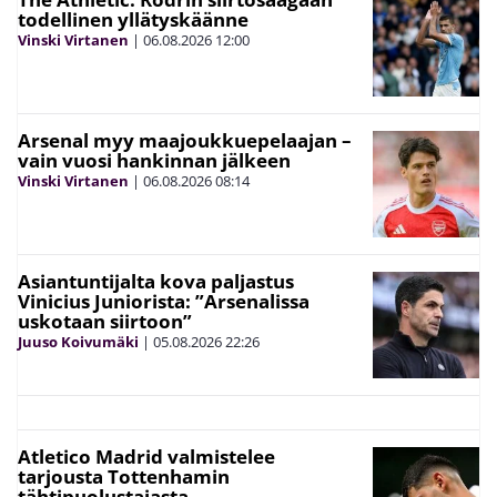
todellinen yllätyskäänne
Vinski Virtanen
|
06.08.2026
12:00
Arsenal myy maajoukkuepelaajan –
vain vuosi hankinnan jälkeen
Vinski Virtanen
|
06.08.2026
08:14
Asiantuntijalta kova paljastus
Vinicius Juniorista: ”Arsenalissa
uskotaan siirtoon”
Juuso Koivumäki
|
05.08.2026
22:26
Atletico Madrid valmistelee
tarjousta Tottenhamin
tähtipuolustajasta