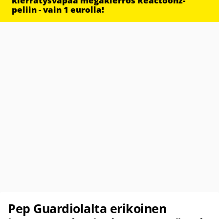
kierrätysvapaa megakierros Reactoonz-
peliin - vain 1 eurolla!
Pep Guardiolalta erikoinen