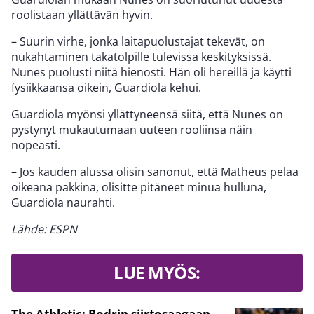
roolistaan yllättävän hyvin.
– Suurin virhe, jonka laitapuolustajat tekevät, on
nukahtaminen takatolpille tulevissa keskityksissä.
Nunes puolusti niitä hienosti. Hän oli hereillä ja käytti
fysiikkaansa oikein, Guardiola kehui.
Guardiola myönsi yllättyneensä siitä, että Nunes on
pystynyt mukautumaan uuteen rooliinsa näin
nopeasti.
– Jos kauden alussa olisin sanonut, että Matheus pelaa
oikeana pakkina, olisitte pitäneet minua hulluna,
Guardiola naurahti.
Lähde: ESPN
LUE MYÖS:
The Athletic: Rodrin siirtosaagaan