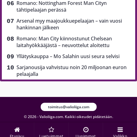
Romano: Nottingham Forest Man Cityn
tähtipelaajan perässä
Arsenal myy maajoukkuepelaajan – vain vuosi
hankinnan jälkeen
Romano: Man City kiinnostunut Chelsean
laitahyökkääjästä – neuvottelut aloitettu
Yllätyskauppa – Mo Salahin uusi seura selvisi
Sarjanousija vahvistuu noin 20 miljoonan euron
pelaajalla
toimitus@valioliiga.com
© 2026 - Valioliiga.com. Kaikki oikeudet pidätetään.
Etusivu
Luetuimmat
Uusimmat
Valikko