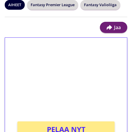
AIHEET
Fantasy Premier League
Fantasy Valioliiga
Jaa
1€ = 10€ arvosta
ilmaiskierroksia ilman
kierrätystä!
Talleta 1€
Saat heti 50 ilmaiskierrosta Tuohi 1000 -
peliin (arvo 0,20€ per kierros)!
Ei kierrätysvaatimusta!
PELAA NYT