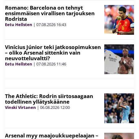
Romano: Barcelona on tehnyt
ensimmäisen virallisen tarjouksen
Rodrista
Eetu Hellsten
|
07.08.2026
16:43
Vinícius Júnior teki jatkosopimuksen
– oliko Arsenal sittenkin vain
neuvotteluvaltti?
Eetu Hellsten
|
07.08.2026
11:46
The Athletic: Rodrin siirtosaagaan
todellinen yllätyskäänne
Vinski Virtanen
|
06.08.2026
12:00
Arsenal myy maajoukkuepelaajan –