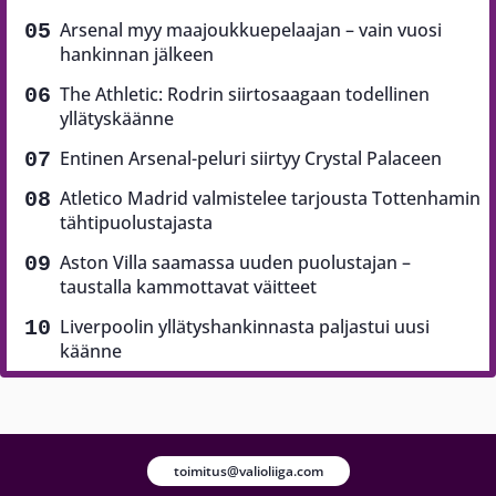
Arsenal myy maajoukkuepelaajan – vain vuosi
hankinnan jälkeen
The Athletic: Rodrin siirtosaagaan todellinen
yllätyskäänne
Entinen Arsenal-peluri siirtyy Crystal Palaceen
Atletico Madrid valmistelee tarjousta Tottenhamin
tähtipuolustajasta
Aston Villa saamassa uuden puolustajan –
taustalla kammottavat väitteet
Liverpoolin yllätyshankinnasta paljastui uusi
käänne
toimitus@valioliiga.com