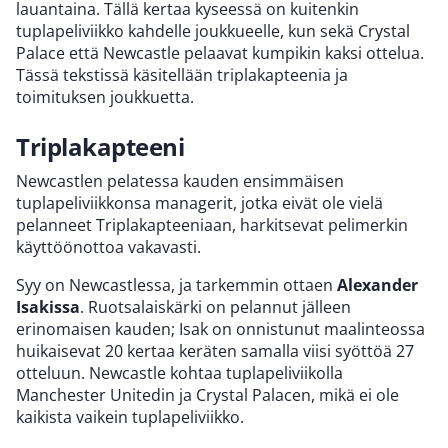
lauantaina. Tällä kertaa kyseessä on kuitenkin
tuplapeliviikko kahdelle joukkueelle, kun sekä Crystal
Palace että Newcastle pelaavat kumpikin kaksi ottelua.
Tässä tekstissä käsitellään triplakapteenia ja
toimituksen joukkuetta.
Triplakapteeni
Newcastlen pelatessa kauden ensimmäisen
tuplapeliviikkonsa managerit, jotka eivät ole vielä
pelanneet Triplakapteeniaan, harkitsevat pelimerkin
käyttöönottoa vakavasti.
Syy on Newcastlessa, ja tarkemmin ottaen
Alexander
Isakissa
. Ruotsalaiskärki on pelannut jälleen
erinomaisen kauden; Isak on onnistunut maalinteossa
huikaisevat 20 kertaa keräten samalla viisi syöttöä 27
otteluun. Newcastle kohtaa tuplapeliviikolla
Manchester Unitedin ja Crystal Palacen, mikä ei ole
kaikista vaikein tuplapeliviikko.