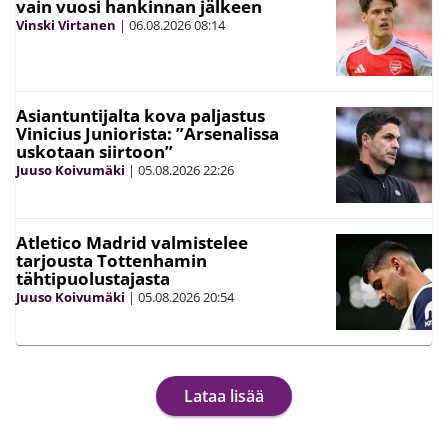
vain vuosi hankinnan jälkeen
Vinski Virtanen
|
06.08.2026
08:14
Asiantuntijalta kova paljastus
Vinicius Juniorista: ”Arsenalissa
uskotaan siirtoon”
Juuso Koivumäki
|
05.08.2026
22:26
Atletico Madrid valmistelee
tarjousta Tottenhamin
tähtipuolustajasta
Juuso Koivumäki
|
05.08.2026
20:54
Lataa lisää