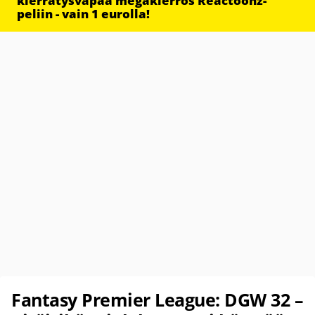
kierrätysvapaa megakierros Reactoonz-
peliin - vain 1 eurolla!
Fantasy Premier League: DGW 32 –