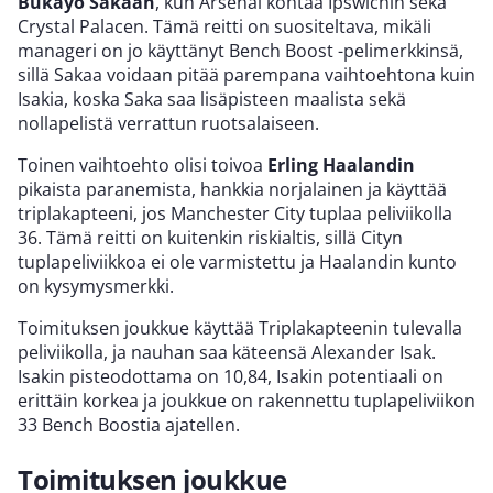
Bukayo Sakaan
, kun Arsenal kohtaa Ipswichin sekä
Crystal Palacen. Tämä reitti on suositeltava, mikäli
manageri on jo käyttänyt Bench Boost -pelimerkkinsä,
sillä Sakaa voidaan pitää parempana vaihtoehtona kuin
Isakia, koska Saka saa lisäpisteen maalista sekä
nollapelistä verrattun ruotsalaiseen.
Toinen vaihtoehto olisi toivoa
Erling Haalandin
pikaista paranemista, hankkia norjalainen ja käyttää
triplakapteeni, jos Manchester City tuplaa peliviikolla
36. Tämä reitti on kuitenkin riskialtis, sillä Cityn
tuplapeliviikkoa ei ole varmistettu ja Haalandin kunto
on kysymysmerkki.
Toimituksen joukkue käyttää Triplakapteenin tulevalla
peliviikolla, ja nauhan saa käteensä Alexander Isak.
Isakin pisteodottama on 10,84, Isakin potentiaali on
erittäin korkea ja joukkue on rakennettu tuplapeliviikon
33 Bench Boostia ajatellen.
Toimituksen joukkue