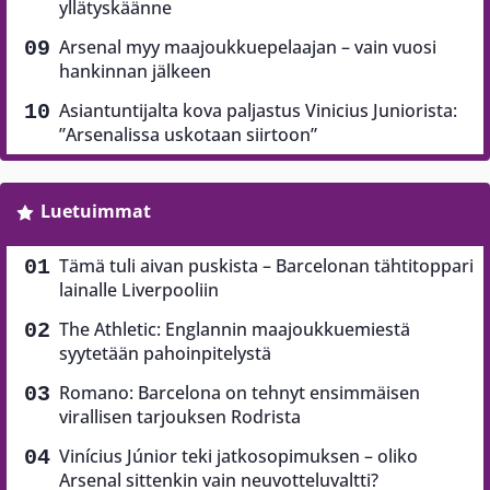
yllätyskäänne
Arsenal myy maajoukkuepelaajan – vain vuosi
hankinnan jälkeen
Asiantuntijalta kova paljastus Vinicius Juniorista:
”Arsenalissa uskotaan siirtoon”
Luetuimmat
Tämä tuli aivan puskista – Barcelonan tähtitoppari
lainalle Liverpooliin
The Athletic: Englannin maajoukkuemiestä
syytetään pahoinpitelystä
Romano: Barcelona on tehnyt ensimmäisen
virallisen tarjouksen Rodrista
Vinícius Júnior teki jatkosopimuksen – oliko
Arsenal sittenkin vain neuvotteluvaltti?