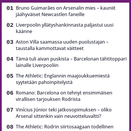
Bruno Guimarães on Arsenalin mies – kauniit
jäähyväiset Newcastlen faneille
Liverpoolin yllätyshankinnasta paljastui uusi
käänne
Aston Villa saamassa uuden puolustajan –
taustalla kammottavat väitteet
Tämä tuli aivan puskista – Barcelonan tähtitoppari
lainalle Liverpooliin
The Athletic: Englannin maajoukkuemiestä
syytetään pahoinpitelystä
Romano: Barcelona on tehnyt ensimmäisen
virallisen tarjouksen Rodrista
Vinícius Júnior teki jatkosopimuksen – oliko
Arsenal sittenkin vain neuvotteluvaltti?
The Athletic: Rodrin siirtosaagaan todellinen