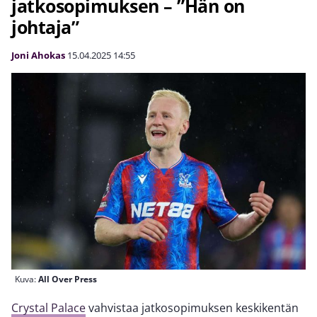
jatkosopimuksen – ”Hän on
johtaja”
Joni Ahokas
15.04.2025
14:55
Kuva:
All Over Press
Crystal Palace
vahvistaa jatkosopimuksen keskikentän