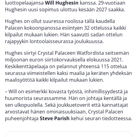
luottopelaajansa
Will Hughesin
kanssa. 29-vuotiaan
Hughesin uusi sopimus ulottuu kesään 2027 saakka.
Hughes on ollut suuressa roolissa tällä kaudella
Palacen kokoonpanossa esiintyen 32 ottelussa kaikki
kilpailut mukaan lukien. Hän saavutti sadan ottelun
rajapyykin lontoolaisseurassa joulukuussa.
Hughes siirtyi Crystal Palaceen Watfordista seitsemän
miljoonan euron siirtokorvauksella elokuussa 2021.
Keskikenttäpelaaja on pelannut yhteensä 115 ottelua
seurassa viimeistellen kaksi maalia ja keräten yhdeksän
maalisyöttöä kaikki kilpailut mukaan lukien.
– Will on esimerkki kovasta työstä, inhimillisyydestä ja
huumorista seurassamme. Hän on johtaja kentällä ja
sen ulkopuolella. Sekä joukkuetoverit että kannattajat
arvostavat hänen ominaisuuksiaan, Crystal Palacen
puheenjohtaja
Steve Parish
kehui seuran tiedotteessa.