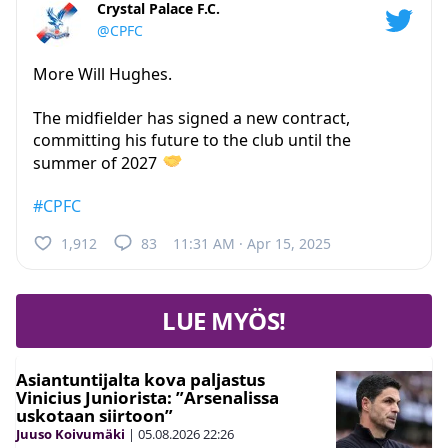
Crystal Palace F.C.
@CPFC
More Will Hughes.
The midfielder has signed a new contract,
committing his future to the club until the
summer of 2027
#CPFC
1,912
83
11:31 AM · Apr 15, 2025
LUE MYÖS!
Asiantuntijalta kova paljastus
Vinicius Juniorista: ”Arsenalissa
uskotaan siirtoon”
Juuso Koivumäki
|
05.08.2026
22:26