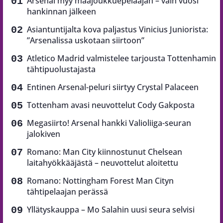
Arsenal myy maajoukkuepelaajan – vain vuosi
hankinnan jälkeen
Asiantuntijalta kova paljastus Vinicius Juniorista:
”Arsenalissa uskotaan siirtoon”
Atletico Madrid valmistelee tarjousta Tottenhamin
tähtipuolustajasta
Entinen Arsenal-peluri siirtyy Crystal Palaceen
Tottenham avasi neuvottelut Cody Gakposta
Megasiirto! Arsenal hankki Valioliiga-seuran
jalokiven
Romano: Man City kiinnostunut Chelsean
laitahyökkääjästä – neuvottelut aloitettu
Romano: Nottingham Forest Man Cityn
tähtipelaajan perässä
Yllätyskauppa – Mo Salahin uusi seura selvisi