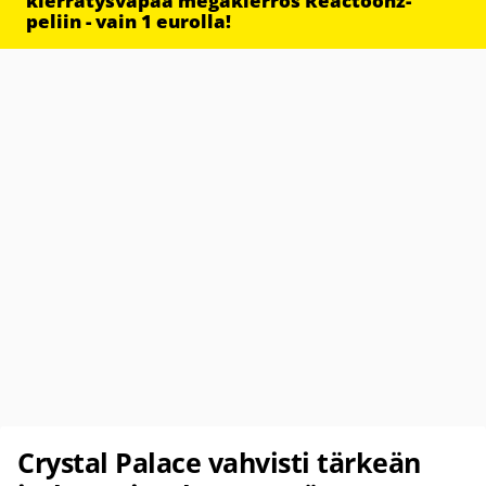
kierrätysvapaa megakierros Reactoonz-
peliin - vain 1 eurolla!
Crystal Palace vahvisti tärkeän