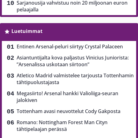
Sarjanousija vahvistuu noin 20 miljoonan euron
pelaajalla
Luetuimmat
Entinen Arsenal-peluri siirtyy Crystal Palaceen
Asiantuntijalta kova paljastus Vinicius Juniorista:
”Arsenalissa uskotaan siirtoon”
Atletico Madrid valmistelee tarjousta Tottenhamin
tähtipuolustajasta
Megasiirto! Arsenal hankki Valioliiga-seuran
jalokiven
Tottenham avasi neuvottelut Cody Gakposta
Romano: Nottingham Forest Man Cityn
tähtipelaajan perässä