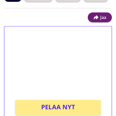
Jaa
1€ = 10€ arvosta
ilmaiskierroksia ilman
kierrätystä!
Talleta 1€
Saat heti 50 ilmaiskierrosta Tuohi 1000 -
peliin (arvo 0,20€ per kierros)!
Ei kierrätysvaatimusta!
PELAA NYT