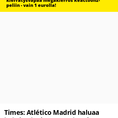
kierrätysvapaa megakierros Reactoonz-
peliin - vain 1 eurolla!
Times: Atlético Madrid haluaa