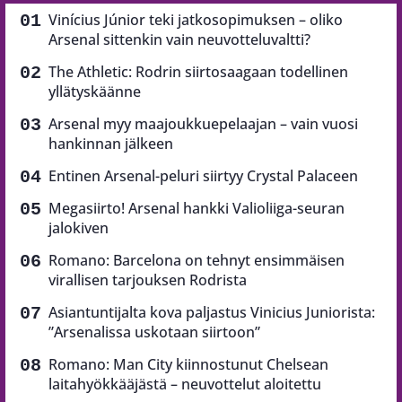
Vinícius Júnior teki jatkosopimuksen – oliko
Arsenal sittenkin vain neuvotteluvaltti?
The Athletic: Rodrin siirtosaagaan todellinen
yllätyskäänne
Arsenal myy maajoukkuepelaajan – vain vuosi
hankinnan jälkeen
Entinen Arsenal-peluri siirtyy Crystal Palaceen
Megasiirto! Arsenal hankki Valioliiga-seuran
jalokiven
Romano: Barcelona on tehnyt ensimmäisen
virallisen tarjouksen Rodrista
Asiantuntijalta kova paljastus Vinicius Juniorista:
”Arsenalissa uskotaan siirtoon”
Romano: Man City kiinnostunut Chelsean
laitahyökkääjästä – neuvottelut aloitettu