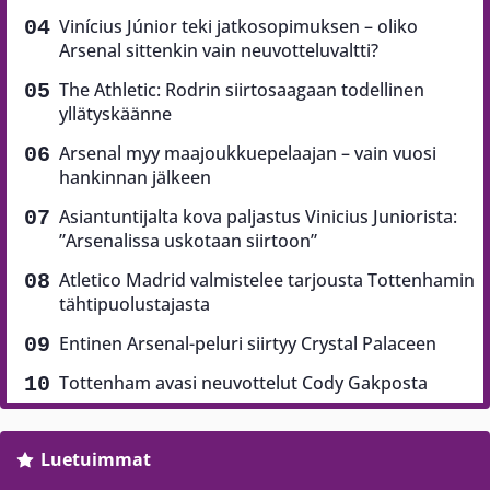
Vinícius Júnior teki jatkosopimuksen – oliko
Arsenal sittenkin vain neuvotteluvaltti?
The Athletic: Rodrin siirtosaagaan todellinen
yllätyskäänne
Arsenal myy maajoukkuepelaajan – vain vuosi
hankinnan jälkeen
Asiantuntijalta kova paljastus Vinicius Juniorista:
”Arsenalissa uskotaan siirtoon”
Atletico Madrid valmistelee tarjousta Tottenhamin
tähtipuolustajasta
Entinen Arsenal-peluri siirtyy Crystal Palaceen
Tottenham avasi neuvottelut Cody Gakposta
Luetuimmat