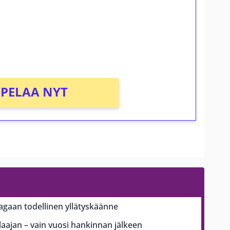
osta Tuohi 1000 -peliin (arvo 0,20€ per
PELAA NYT
aagaan todellinen yllätyskäänne
ajan – vain vuosi hankinnan jälkeen