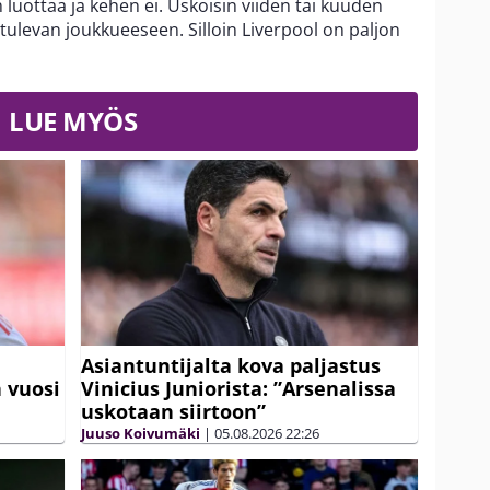
luottaa ja kehen ei. Uskoisin viiden tai kuuden
tulevan joukkueeseen. Silloin Liverpool on paljon
LUE MYÖS
Asiantuntijalta kova paljastus
 vuosi
Vinicius Juniorista: ”Arsenalissa
uskotaan siirtoon”
Juuso Koivumäki
|
05.08.2026
22:26