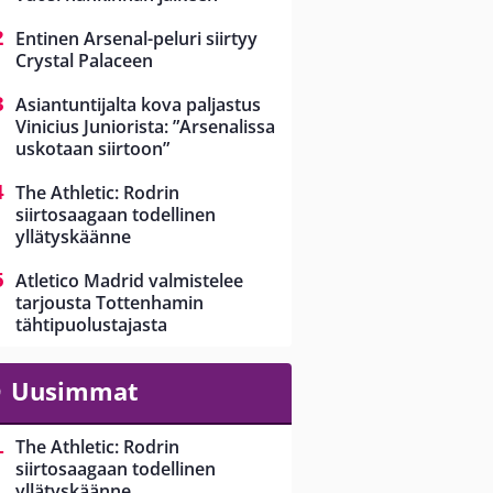
Entinen Arsenal-peluri siirtyy
Crystal Palaceen
Asiantuntijalta kova paljastus
Vinicius Juniorista: ”Arsenalissa
uskotaan siirtoon”
The Athletic: Rodrin
siirtosaagaan todellinen
yllätyskäänne
Atletico Madrid valmistelee
tarjousta Tottenhamin
tähtipuolustajasta
Uusimmat
The Athletic: Rodrin
siirtosaagaan todellinen
yllätyskäänne