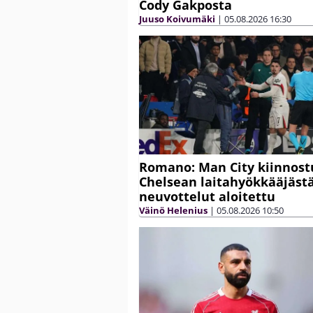
Cody Gakposta
Juuso Koivumäki
|
05.08.2026
16:30
Romano: Man City kiinnos
Chelsean laitahyökkääjästä
neuvottelut aloitettu
Väinö Helenius
|
05.08.2026
10:50