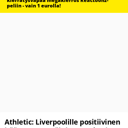
kierrätysvapaa megakierros Reactoonz-
peliin - vain 1 eurolla!
Athletic: Liverpoolille positiivinen