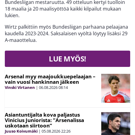
Bundesliigan mestaruutta. 49 otteluun kertyi tuolloin
18 maalia ja 20 maalisyöttöä kaikki kilpailut mukaan
lukien.
Wirtz palkittiin myös Bundesliigan parhaana pelaajana
kaudella 2023-2024. Saksalaisen vyöltä löytyy lisäksi 29
A-maaottelua.
LUE MYÖS!
Arsenal myy maajoukkuepelaajan –
vain vuosi hankinnan jälkeen
Vinski Virtanen
|
06.08.2026
08:14
Asiantuntijalta kova paljastus
Vinicius Juniorista: ”Arsenalissa
uskotaan siirtoon”
Juuso Koivumäki
|
05.08.2026
22:26