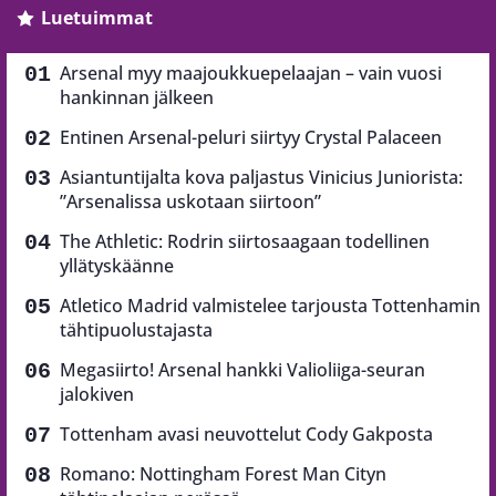
Luetuimmat
Arsenal myy maajoukkuepelaajan – vain vuosi
hankinnan jälkeen
Entinen Arsenal-peluri siirtyy Crystal Palaceen
Asiantuntijalta kova paljastus Vinicius Juniorista:
”Arsenalissa uskotaan siirtoon”
The Athletic: Rodrin siirtosaagaan todellinen
yllätyskäänne
Atletico Madrid valmistelee tarjousta Tottenhamin
tähtipuolustajasta
Megasiirto! Arsenal hankki Valioliiga-seuran
jalokiven
Tottenham avasi neuvottelut Cody Gakposta
Romano: Nottingham Forest Man Cityn