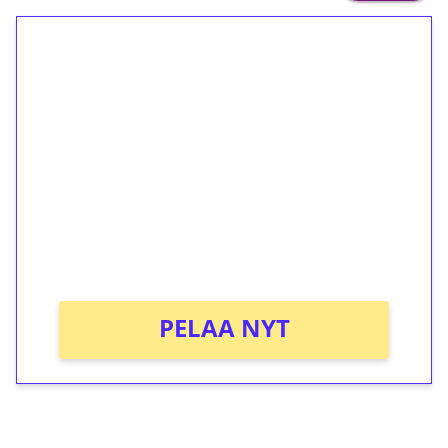
1€ = 10€ arvosta
ilmaiskierroksia ilman
kierrätystä!
Talleta 1€
Saat heti 50 ilmaiskierrosta Tuohi 1000 -
peliin (arvo 0,20€ per kierros)!
Ei kierrätysvaatimusta!
PELAA NYT