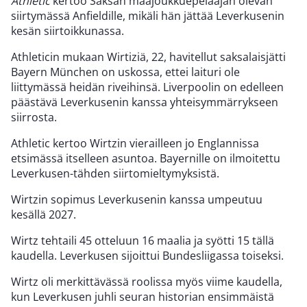
Athletic
kertoo Saksan maajoukkuepelaajan olevan
siirtymässä Anfieldille, mikäli hän jättää Leverkusenin
kesän siirtoikkunassa.
Athleticin mukaan Wirtiziä, 22, havitellut saksalaisjätti
Bayern München on uskossa, ettei laituri ole
liittymässä heidän riveihinsä. Liverpoolin on edelleen
päästävä Leverkusenin kanssa yhteisymmärrykseen
siirrosta.
Athletic kertoo Wirtzin vierailleen jo Englannissa
etsimässä itselleen asuntoa. Bayernille on ilmoitettu
Leverkusen-tähden siirtomieltymyksistä.
Wirtzin sopimus Leverkusenin kanssa umpeutuu
kesällä 2027.
Wirtz tehtaili 45 otteluun 16 maalia ja syötti 15 tällä
kaudella. Leverkusen sijoittui Bundesliigassa toiseksi.
Wirtz oli merkittävässä roolissa myös viime kaudella,
kun Leverkusen juhli seuran historian ensimmäistä