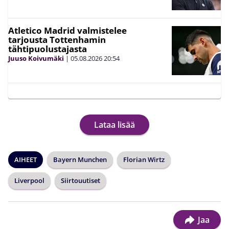
Atletico Madrid valmistelee
tarjousta Tottenhamin
tähtipuolustajasta
Juuso Koivumäki
|
05.08.2026
20:54
Lataa lisää
AIHEET
Bayern Munchen
Florian Wirtz
Liverpool
Siirtouutiset
Jaa