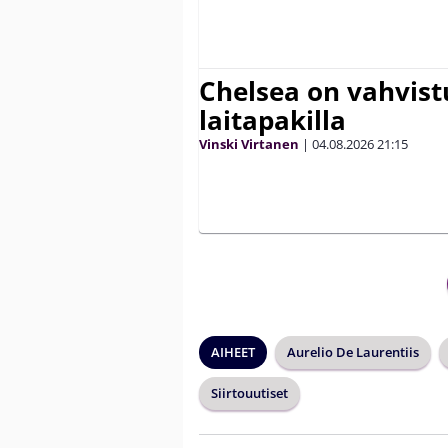
Chelsea on vahvis
laitapakilla
Vinski Virtanen
|
04.08.2026
21:15
AIHEET
Aurelio De Laurentiis
Siirtouutiset