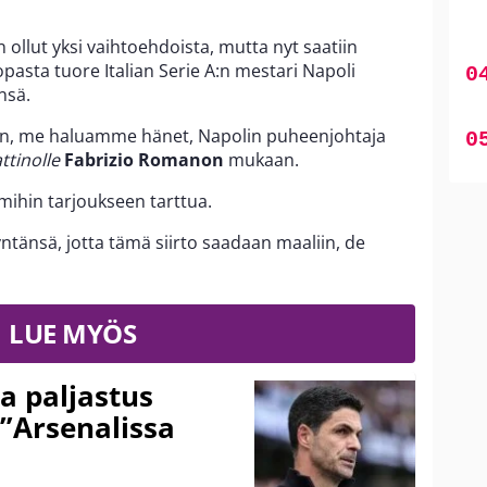
ollut yksi vaihtoehdoista, mutta nyt saatiin
opasta tuore Italian Serie A:n mestari Napoli
nsä.
n, me haluamme hänet, Napolin puheenjohtaja
attinolle
Fabrizio Romanon
mukaan.
 mihin tarjoukseen tarttua.
tänsä, jotta tämä siirto saadaan maaliin, de
LUE MYÖS
a paljastus
 ”Arsenalissa