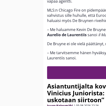
vapaa agentti.
MLS:n Chicago Fire on pidempään 
vahvistus sille huhulle, että Euro
haluaisi myös De Bruynen riveihi
– Me haluamme Kevin De Bruyne
Aurelio de Laurentiis
sanoi
Il M
De Bruyne ei ole vielä päättänyt,
– Me tarvitsemme hänen hyväksyn
Laurentiis sanoi.
Asiantuntijalta kov
Vinicius Juniorista:
uskotaan siirtoon”
Juuso Koivumäki
|
05.08.2026
22:26