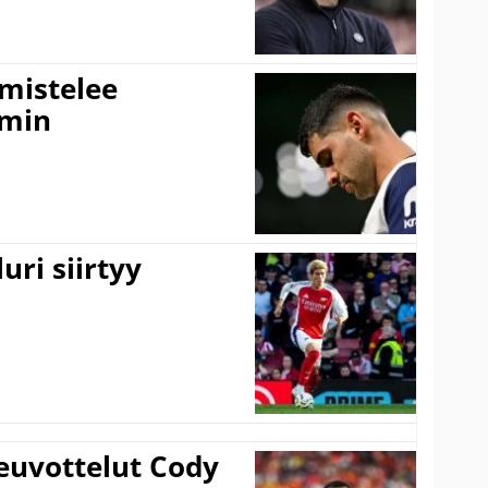
lmistelee
amin
uri siirtyy
euvottelut Cody