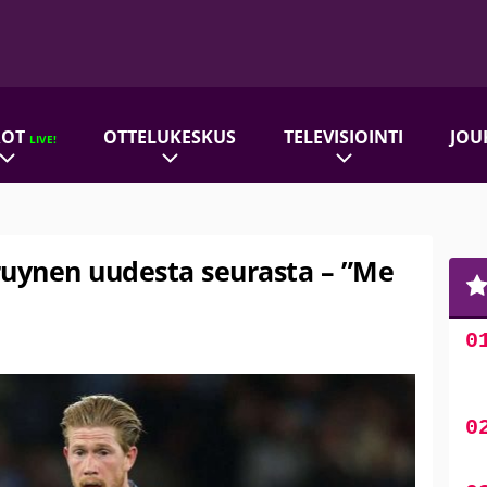
ROT
OTTELUKESKUS
TELEVISIOINTI
JOU
LIVE!
ruynen uudesta seurasta – ”Me