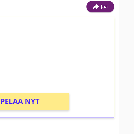
Jaa
ilmaiskierroksia ilman
osta Tuohi 1000 -peliin (arvo 0,20€ per
PELAA NYT