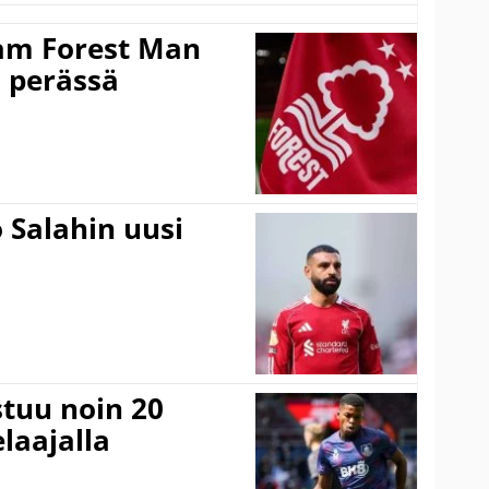
am Forest Man
n perässä
 Salahin uusi
stuu noin 20
laajalla