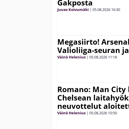
Gakposta
Juuso Koivumäki
|
05.08.2026
16:30
Megasiirto! Arsena
Valioliiga-seuran j
Väinö Helenius
|
05.08.2026
11:18
Romano: Man City 
Chelsean laitahyök
neuvottelut aloitet
Väinö Helenius
|
05.08.2026
10:50