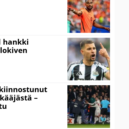
l hankki
alokiven
kiinnostunut
kääjästä –
tu