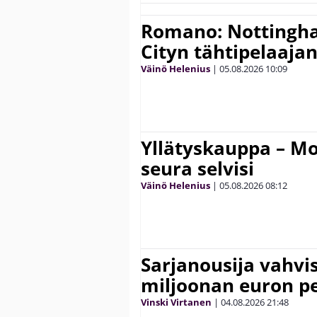
Romano: Nottingh
Cityn tähtipelaaja
Väinö Helenius
|
05.08.2026
10:09
Yllätyskauppa – Mo
seura selvisi
Väinö Helenius
|
05.08.2026
08:12
Sarjanousija vahvi
miljoonan euron pe
Vinski Virtanen
|
04.08.2026
21:48