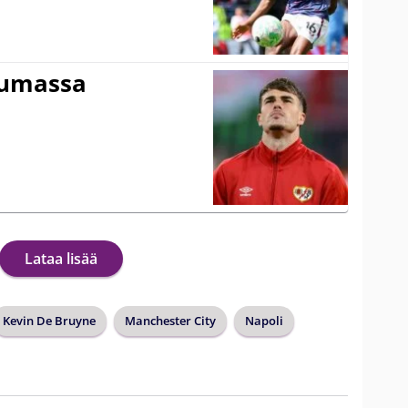
tumassa
Lataa lisää
Kevin De Bruyne
Manchester City
Napoli