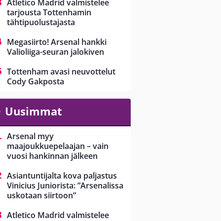
Atletico Madrid valmistelee
tarjousta Tottenhamin
tähtipuolustajasta
Megasiirto! Arsenal hankki
Valioliiga-seuran jalokiven
Tottenham avasi neuvottelut
Cody Gakposta
Uusimmat
Arsenal myy
maajoukkuepelaajan – vain
vuosi hankinnan jälkeen
Asiantuntijalta kova paljastus
Vinicius Juniorista: ”Arsenalissa
uskotaan siirtoon”
Atletico Madrid valmistelee