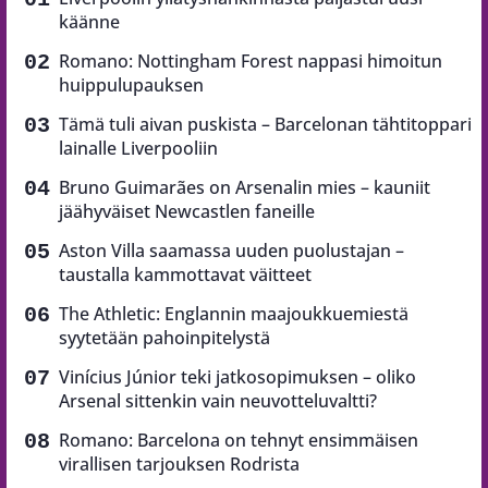
käänne
Romano: Nottingham Forest nappasi himoitun
huippulupauksen
Tämä tuli aivan puskista – Barcelonan tähtitoppari
lainalle Liverpooliin
Bruno Guimarães on Arsenalin mies – kauniit
jäähyväiset Newcastlen faneille
Aston Villa saamassa uuden puolustajan –
taustalla kammottavat väitteet
The Athletic: Englannin maajoukkuemiestä
syytetään pahoinpitelystä
Vinícius Júnior teki jatkosopimuksen – oliko
Arsenal sittenkin vain neuvotteluvaltti?
Romano: Barcelona on tehnyt ensimmäisen
virallisen tarjouksen Rodrista