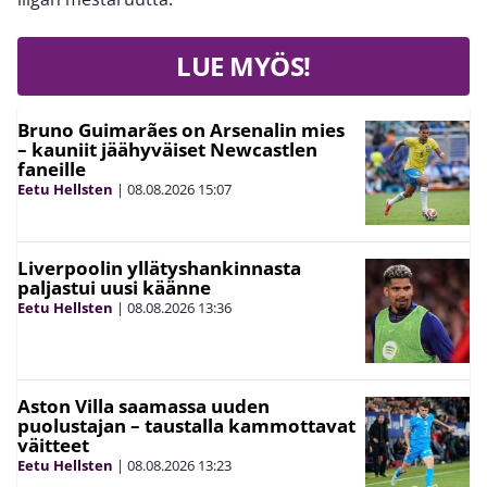
LUE MYÖS!
Bruno Guimarães on Arsenalin mies
– kauniit jäähyväiset Newcastlen
faneille
Eetu Hellsten
|
08.08.2026
15:07
Liverpoolin yllätyshankinnasta
paljastui uusi käänne
Eetu Hellsten
|
08.08.2026
13:36
Aston Villa saamassa uuden
puolustajan – taustalla kammottavat
väitteet
Eetu Hellsten
|
08.08.2026
13:23