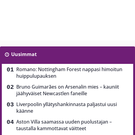
Uusimmat
Romano: Nottingham Forest nappasi himoitun
huippulupauksen
Bruno Guimarães on Arsenalin mies – kauniit
jäähyväiset Newcastlen faneille
Liverpoolin yllätyshankinnasta paljastui uusi
käänne
Aston Villa saamassa uuden puolustajan –
taustalla kammottavat väitteet