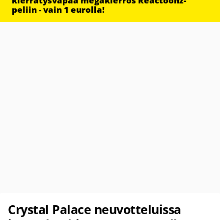
kierrätysvapaa megakierros Reactoonz-
peliin - vain 1 eurolla!
Crystal Palace neuvotteluissa