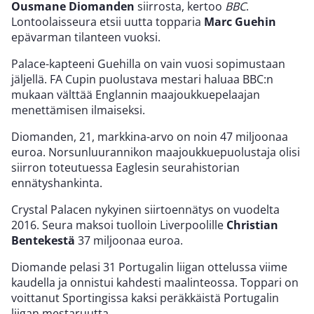
Ousmane Diomanden
siirrosta, kertoo
BBC
.
Lontoolaisseura etsii uutta topparia
Marc Guehin
epävarman tilanteen vuoksi.
Palace-kapteeni Guehilla on vain vuosi sopimustaan
jäljellä. FA Cupin puolustava mestari haluaa BBC:n
mukaan välttää Englannin maajoukkuepelaajan
menettämisen ilmaiseksi.
Diomanden, 21, markkina-arvo on noin 47 miljoonaa
euroa. Norsunluurannikon maajoukkuepuolustaja olisi
siirron toteutuessa Eaglesin seurahistorian
ennätyshankinta.
Crystal Palacen nykyinen siirtoennätys on vuodelta
2016. Seura maksoi tuolloin Liverpoolille
Christian
Bentekestä
37 miljoonaa euroa.
Diomande pelasi 31 Portugalin liigan ottelussa viime
kaudella ja onnistui kahdesti maalinteossa. Toppari on
voittanut Sportingissa kaksi peräkkäistä Portugalin
liigan mestaruutta.