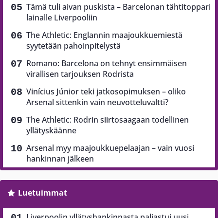
Tämä tuli aivan puskista – Barcelonan tähtitoppari
lainalle Liverpooliin
The Athletic: Englannin maajoukkuemiestä
syytetään pahoinpitelystä
Romano: Barcelona on tehnyt ensimmäisen
virallisen tarjouksen Rodrista
Vinícius Júnior teki jatkosopimuksen – oliko
Arsenal sittenkin vain neuvotteluvaltti?
The Athletic: Rodrin siirtosaagaan todellinen
yllätyskäänne
Arsenal myy maajoukkuepelaajan – vain vuosi
hankinnan jälkeen
Luetuimmat
Liverpoolin yllätyshankinnasta paljastui uusi