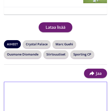
Lataa lisää
AIHEET
Crystal Palace
Marc Guehi
Ousmane Diomande
Siirtouutiset
Sporting CP
Jaa
1€ = 10€ arvosta
ilmaiskierroksia ilman
kierrätystä!