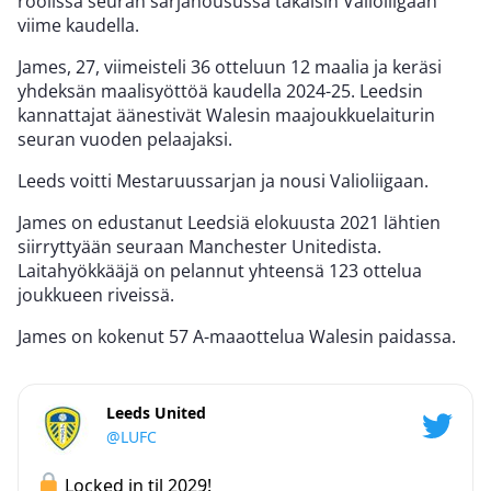
roolissa seuran sarjanousussa takaisin Valioliigaan
viime kaudella.
James, 27, viimeisteli 36 otteluun 12 maalia ja keräsi
yhdeksän maalisyöttöä kaudella 2024-25. Leedsin
kannattajat äänestivät Walesin maajoukkuelaiturin
seuran vuoden pelaajaksi.
Leeds voitti Mestaruussarjan ja nousi Valioliigaan.
James on edustanut Leedsiä elokuusta 2021 lähtien
siirryttyään seuraan Manchester Unitedista.
Laitahyökkääjä on pelannut yhteensä 123 ottelua
joukkueen riveissä.
James on kokenut 57 A-maaottelua Walesin paidassa.
Leeds United
@LUFC
Locked in til 2029!