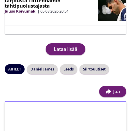
tarjousta Tottenhamin
tähtipuolustajasta
Juuso Koivumäki
|
05.08.2026
20:54
Lataa lisää
AIHEET
Daniel James
Leeds
Siirtouutiset
Jaa
1€ = 10€ arvosta
ilmaiskierroksia ilman
kierrätystä!