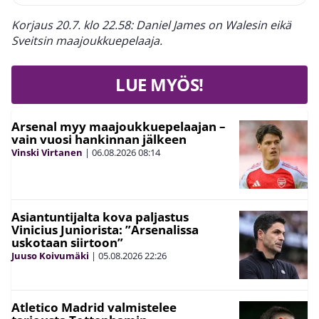
Korjaus 20.7. klo 22.58: Daniel James on Walesin eikä
Sveitsin maajoukkuepelaaja.
LUE MYÖS!
Arsenal myy maajoukkuepelaajan –
vain vuosi hankinnan jälkeen
Vinski Virtanen
|
06.08.2026
08:14
Asiantuntijalta kova paljastus
Vinicius Juniorista: ”Arsenalissa
uskotaan siirtoon”
Juuso Koivumäki
|
05.08.2026
22:26
Atletico Madrid valmistelee