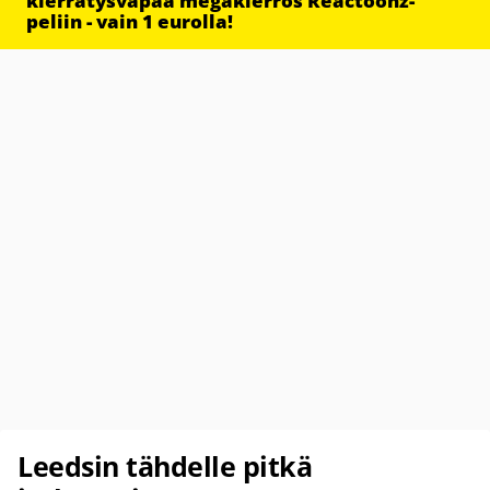
kierrätysvapaa megakierros Reactoonz-
peliin - vain 1 eurolla!
Leedsin tähdelle pitkä