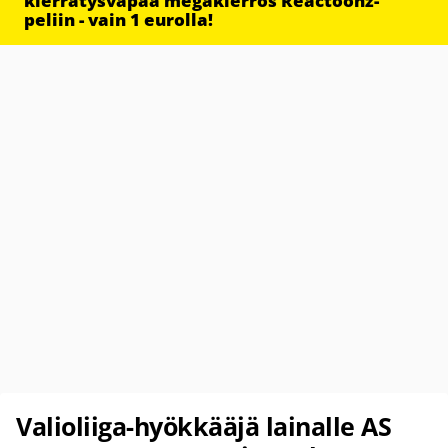
kierrätysvapaa megakierros Reactoonz-
peliin - vain 1 eurolla!
Valioliiga-hyökkääjä lainalle AS