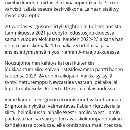
riveihin kauden mittaisella lainasopimuksella. Siirron
vahvisti italialaisseura keskiviikkona. Lainaan sisältyy
myös osto-optio.
20-vuotias Ferguson siirtyi Brightoniin Bohemiansista
tammikuussa 2021 ja debytoi edustusjoukkueessa
saman vuoden elokuussa. Kauden 2022–23 aikana hän
nousi esiin iskemällä 10 maalia 25 ottelussa ja sai
ensiesiintymisensä myös Irlannin A-maajoukkueessa.
Nousujohteinen kehitys katkesi kuitenkin
loukkaantumisiin. Polven ristisidevamma päätti hänen
kautensa 2023–24 ennen aikojaan. Vaikka syksyllä
syntyi hattutemppu Newcastlea vastaan, peliaika jäi
lopulta vähäiseksi Roberto De Zerbin alaisuudessa.
Viime kaudella Ferguson ei onnistunut vakuuttamaan
Brightonia nykyään valmentavaa Fabian Hurzeleria ja
siirtyi helmikuussa lainalle West Hamiin. West Hamin
paidassa hän sai vain yhden avauskokoonpanopaikan
kahdeksassa ottelussa, eikä onnistunut maalinteossa.