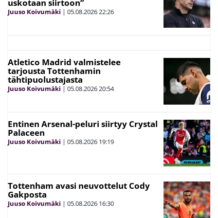
uskotaan siirtoon”
Juuso Koivumäki
|
05.08.2026
22:26
Atletico Madrid valmistelee
tarjousta Tottenhamin
tähtipuolustajasta
Juuso Koivumäki
|
05.08.2026
20:54
Entinen Arsenal-peluri siirtyy Crystal
Palaceen
Juuso Koivumäki
|
05.08.2026
19:19
Tottenham avasi neuvottelut Cody
Gakposta
Juuso Koivumäki
|
05.08.2026
16:30