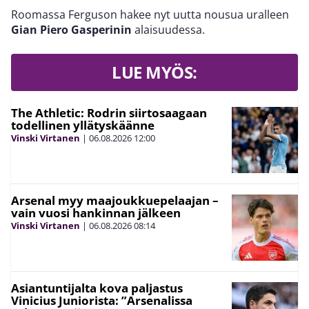
Roomassa Ferguson hakee nyt uutta nousua uralleen
Gian Piero Gasperinin
alaisuudessa.
LUE MYÖS:
The Athletic: Rodrin siirtosaagaan
todellinen yllätyskäänne
Vinski Virtanen
|
06.08.2026
12:00
Arsenal myy maajoukkuepelaajan –
vain vuosi hankinnan jälkeen
Vinski Virtanen
|
06.08.2026
08:14
Asiantuntijalta kova paljastus
Vinicius Juniorista: ”Arsenalissa