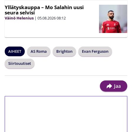
Yllätyskauppa – Mo Salahin uusi
seura selvisi
Väinö Helenius
|
05.08.2026
08:12
AIHEET
AS Roma
Brighton
Evan Ferguson
Siirtouutiset
Jaa
1€ = 10€ arvosta
ilmaiskierroksia ilman
kierrätystä!