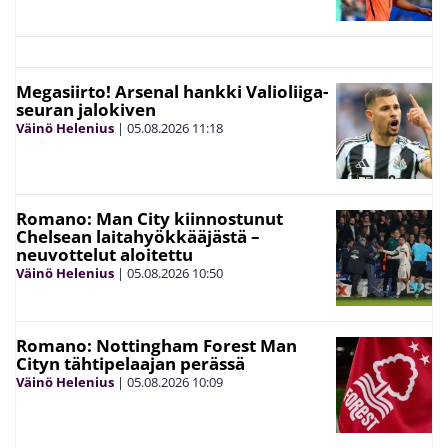
Megasiirto! Arsenal hankki Valioliiga-
seuran jalokiven
Väinö Helenius
|
05.08.2026
11:18
Romano: Man City kiinnostunut
Chelsean laitahyökkääjästä –
neuvottelut aloitettu
Väinö Helenius
|
05.08.2026
10:50
Romano: Nottingham Forest Man
Cityn tähtipelaajan perässä
Väinö Helenius
|
05.08.2026
10:09