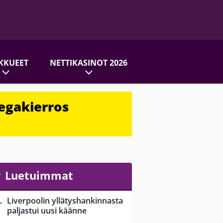
KKUEET
NETTIKASINOT 2026
egakierros
Luetuimmat
Liverpoolin yllätyshankinnasta
paljastui uusi käänne