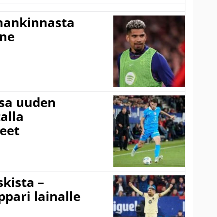
shankinnasta
nne
ssa uuden
alla
eet
kista –
pari lainalle