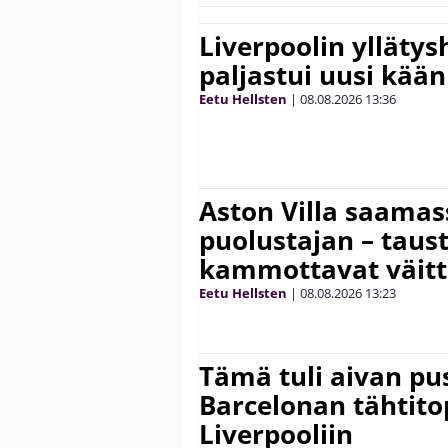
Liverpoolin ylläty
paljastui uusi kää
Eetu Hellsten
|
08.08.2026
13:36
Aston Villa saama
puolustajan – taust
kammottavat väitt
Eetu Hellsten
|
08.08.2026
13:23
Tämä tuli aivan pus
Barcelonan tähtitop
Liverpooliin