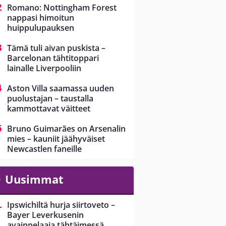
Romano: Nottingham Forest
nappasi himoitun
huippulupauksen
Tämä tuli aivan puskista –
Barcelonan tähtitoppari
lainalle Liverpooliin
Aston Villa saamassa uuden
puolustajan – taustalla
kammottavat väitteet
Bruno Guimarães on Arsenalin
mies – kauniit jäähyväiset
Newcastlen faneille
Uusimmat
Ipswichiltä hurja siirtoveto –
Bayer Leverkusenin
avainpelaaja tähtäimessä