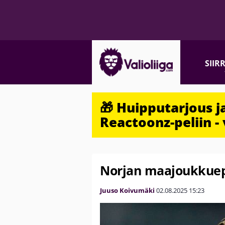
SIIR
🎁 Huipputarjous 
Reactoonz-peliin - 
Norjan maajoukkuepel
Juuso Koivumäki
02.08.2025
15:23