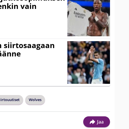
tenkin vain
n siirtosaagaan
käänne
iirtouutiset
Wolves
Jaa