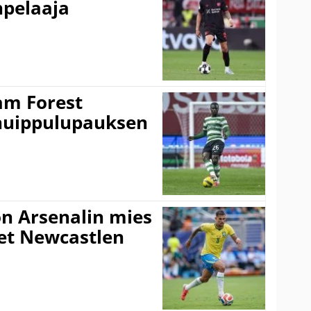
npelaaja
am Forest
huippulupauksen
n Arsenalin mies
set Newcastlen