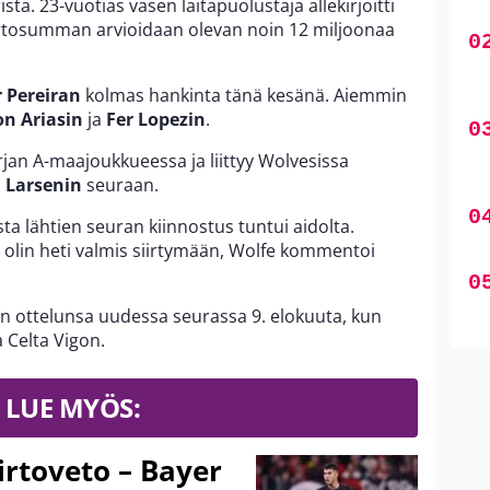
ta. 23-vuotias vasen laitapuolustaja allekirjoitti
irtosumman arvioidaan olevan noin 12 miljoonaa
r Pereiran
kolmas hankinta tänä kesänä. Aiemmin
on Ariasin
ja
Fer Lopezin
.
jan A-maajoukkueessa ja liittyy Wolvesissa
d Larsenin
seuraan.
a lähtien seuran kiinnostus tuntui aidolta.
ja olin heti valmis siirtymään, Wolfe kommentoi
n ottelunsa uudessa seurassa 9. elokuuta, kun
 Celta Vigon.
LUE MYÖS:
iirtoveto – Bayer