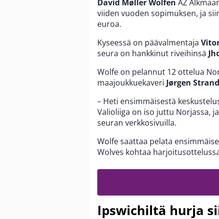
David Møller Wolfen
AZ Alkmaaris
viiden vuoden sopimuksen, ja si
euroa.
Kyseessä on päävalmentaja
Vito
seura on hankkinut riveihinsä
Jh
Wolfe on pelannut 12 ottelua Nor
maajoukkuekaveri
Jørgen Stran
– Heti ensimmäisestä keskustelust
Valioliiga on iso juttu Norjassa, 
seuran verkkosivuilla.
Wolfe saattaa pelata ensimmäise
Wolves kohtaa harjoitusottelussa
Ipswichiltä hurja s