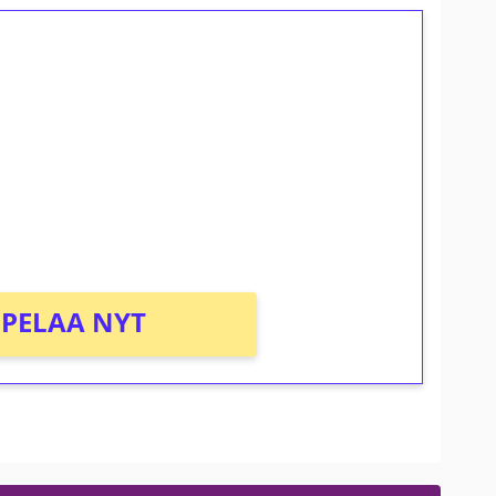
ilmaiskierroksia ilman
osta Tuohi 1000 -peliin (arvo 0,20€ per
PELAA NYT