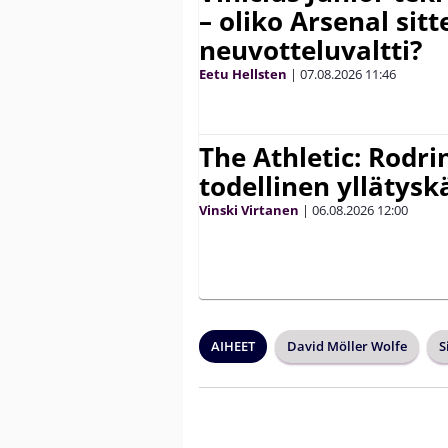
– oliko Arsenal sit
neuvotteluvaltti?
Eetu Hellsten
|
07.08.2026
11:46
The Athletic: Rodri
todellinen yllätys
Vinski Virtanen
|
06.08.2026
12:00
AIHEET
David Möller Wolfe
S