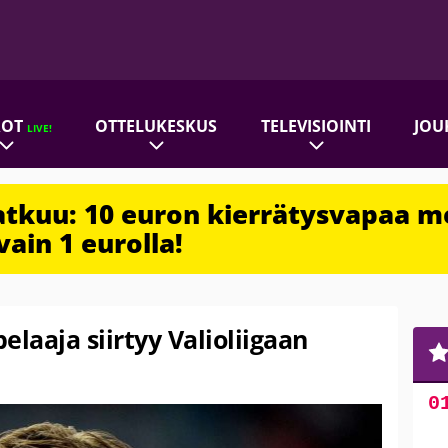
ROT
OTTELUKESKUS
TELEVISIOINTI
JOU
LIVE!
jatkuu: 10 euron kierrätysvapaa m
vain 1 eurolla!
aaja siirtyy Valioliigaan