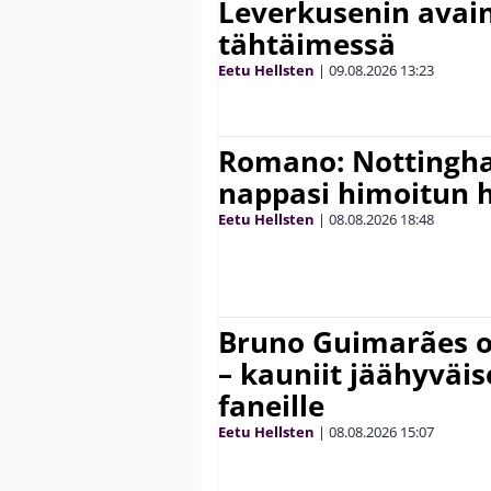
Leverkusenin avai
tähtäimessä
Eetu Hellsten
|
09.08.2026
13:23
Romano: Nottingh
nappasi himoitun 
Eetu Hellsten
|
08.08.2026
18:48
Bruno Guimarães o
– kauniit jäähyväi
faneille
Eetu Hellsten
|
08.08.2026
15:07