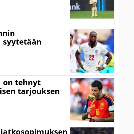
nnin
 syytetään
 on tehnyt
isen tarjouksen
ki jatkosopimuksen