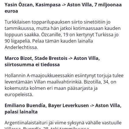
Yasin Özcan, Kasimpasa -> Aston Villa, 7 miljoonaa
euroa
Turkkilaisen topparilupauksen siirto sinetöitiin jo
tammikuussa, mutta hän jatkoi kotimaassaan kauden
loppuun saakka. Özcanille, 19 on kertynyt Turkissa jo
90 liigapeliä. Pelaa tämän kauden lainalla
Anderlechtissa.
Marco Bizot, Stade Brestois -> Aston Villa,
siirtosumma ei tiedossa
Hollannin A-maajoukkueessakin esiintynyt torjuja tulee
leventämään Villan maalivahtirinkiä. Bizotilla, 34, on
kokemusta kolmen eri maan pääsarjasta ja
europeleistä.
Emiliano Buendía, Bayer Leverkusen -> Aston Villa,
palasi lainalta
Argentiinalaistaituri jäi viime syksynä vähälle vastuulle
Villassa. Buendía, 28, teki tammikuussa