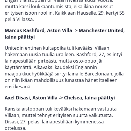
mutta kärsi loukkaantumisista, eikä ikinä noussut
erityisen isoon rooliin. Kaikkiaan Hauselle, 29, kertyi 55
peliä Villassa.
Marcus Rashford, Aston Villa -> Manchester United,
laina päättyi
Unitedin entinen kultapoika tuli kevääksi Villaan
hakemaan uusia tuulia uralleen. Rashford, 27, esiintyi
lainapestillään pirteästi, mutta osto-optio jäi
käyttämättä. Alkavaksi kaudeksi Englannin
maajoukkuehyökkääjä siirtyi lainalle Barcelonaan, jolla
on niin ikään mahdollisuus lunastaa hänet itselleen
ensi kesänä.
Axel Disasi, Aston Villa -> Chelsea, laina päättyi
Ranskalaistoppari tuli kevääksi hakemaan vastuuta
Villaan, muttei tehnyt erityisen suurta vaikutusta.
Disasi, 27, pelasi lainapestillään kymmenessä
ottelussa.