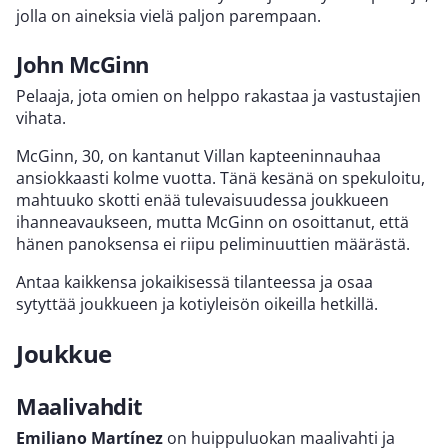
jolla on aineksia vielä paljon parempaan.
John McGinn
Pelaaja, jota omien on helppo rakastaa ja vastustajien
vihata.
McGinn, 30, on kantanut Villan kapteeninnauhaa
ansiokkaasti kolme vuotta. Tänä kesänä on spekuloitu,
mahtuuko skotti enää tulevaisuudessa joukkueen
ihanneavaukseen, mutta McGinn on osoittanut, että
hänen panoksensa ei riipu peliminuuttien määrästä.
Antaa kaikkensa jokaikisessä tilanteessa ja osaa
sytyttää joukkueen ja kotiyleisön oikeilla hetkillä.
Joukkue
Maalivahdit
Emiliano Martínez
on huippuluokan maalivahti ja