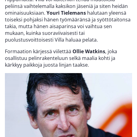
peliinsä vaihtelemalla kaksikon jäseniä ja siten heidän
ominaisuuksiaan.
Youri Tielemans
halutaan yleensä
toiseksi pohjaksi hänen työmääränsä ja syöttötaitonsa
takia, mutta hänen aisaparinsa voi vaihtua sen
mukaan, kuinka suoraviivaisesti tai
puolustusvoittoisesti Villa haluaa pelata.
Formaation kärjessä viilettää
Ollie Watkins
, joka
osallistuu pelinrakenteluun selkä maalia kohti ja
kärkkyy paikkoja juosta linjan taakse.