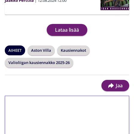
Jaakko Perttilä
|
12.08.2024
12:00
Lataa lisää
AIHEET
Aston Villa
Kausiennakot
Valioliigan kausiennakko 2025-26
Jaa
1€ = 10€ arvosta
ilmaiskierroksia ilman
kierrätystä!