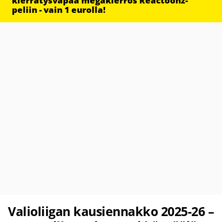
kierrätysvapaa megakierros Reactoonz-
peliin - vain 1 eurolla!
Valioliigan kausiennakko 2025-26 –