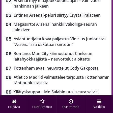
Arsenal myy maajoukkuepelaajan – vain vuosi
hankinnan jälkeen
Entinen Arsenal-peluri siirtyy Crystal Palaceen
Megasiirto! Arsenal hankki Valioliiga-seuran
jalokiven
Asiantuntijalta kova paljastus Vinicius Juniorista:
”Arsenalissa uskotaan siirtoon”
Romano: Man City kiinnostunut Chelsean
laitahyökkääjästä – neuvottelut aloitettu
Tottenham avasi neuvottelut Cody Gakposta
Atletico Madrid valmistelee tarjousta Tottenhamin
tähtipuolustajasta
Yllätyskauppa – Mo Salahin uusi seura selvisi
Romano: Nottingham Forest Man Cityn
tähtipelaajan perässä
Etusivu
Luetuimmat
Uusimmat
Valikko