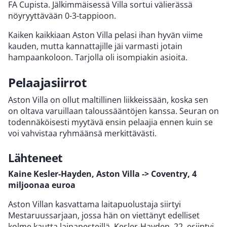
FA Cupista. Jälkimmäisessä Villa sortui välierässä
nöyryyttävään 0-3-tappioon.
Kaiken kaikkiaan Aston Villa pelasi ihan hyvän viime
kauden, mutta kannattajille jäi varmasti jotain
hampaankoloon. Tarjolla oli isompiakin asioita.
Pelaajasiirrot
Aston Villa on ollut maltillinen liikkeissään, koska sen
on oltava varuillaan taloussääntöjen kanssa. Seuran on
todennäköisesti myytävä ensin pelaajia ennen kuin se
voi vahvistaa ryhmäänsä merkittävästi.
Lähteneet
Kaine Kesler-Hayden, Aston Villa -> Coventry, 4
miljoonaa euroa
Aston Villan kasvattama laitapuolustaja siirtyi
Mestaruussarjaan, jossa hän on viettänyt edelliset
kolme kautta lainapesteillä. Kesler-Hayden, 22, esiintyi