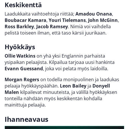
Keskikenttä
Laadukkaita vaihtoehtoja riittää;
Amadou Onana
,
Boubacar Kamara
,
Youri Tielemans
,
John McGinn
,
Ross Barkley
,
Jacob Ramsey
. Nimiä voi vaihdella
pelistä toiseen ilman, että taso kärsii juurikaan.
Hyökkäys
Ollie Watkins
on yhä yksi Englannin parhaista
ysipaikan pelaajista. Kilpailua tarjoaa uusi hankinta
Evann Guessand
, joka voi pelata myös laidoilla.
Morgan Rogers
on todella monipuolinen ja laadukas
pelaaja hyökkäyspäähän.
Leon Bailey
ja
Donyell
Malen
kilpailevat minuuteista, ja välillä hyökkäyksen
tonteilla nähdään myös keskikentän kohdalla
mainittuja pelaajia.
Ihanneavaus