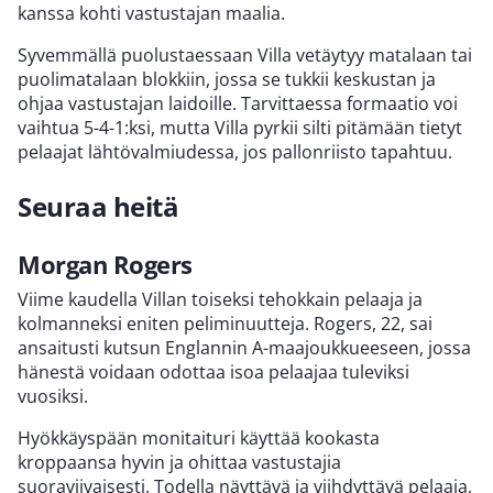
kanssa kohti vastustajan maalia.
Syvemmällä puolustaessaan Villa vetäytyy matalaan tai
puolimatalaan blokkiin, jossa se tukkii keskustan ja
ohjaa vastustajan laidoille. Tarvittaessa formaatio voi
vaihtua 5-4-1:ksi, mutta Villa pyrkii silti pitämään tietyt
pelaajat lähtövalmiudessa, jos pallonriisto tapahtuu.
Seuraa heitä
Morgan Rogers
Viime kaudella Villan toiseksi tehokkain pelaaja ja
kolmanneksi eniten peliminuutteja. Rogers, 22, sai
ansaitusti kutsun Englannin A-maajoukkueeseen, jossa
hänestä voidaan odottaa isoa pelaajaa tuleviksi
vuosiksi.
Hyökkäyspään monitaituri käyttää kookasta
kroppaansa hyvin ja ohittaa vastustajia
suoraviivaisesti. Todella näyttävä ja viihdyttävä pelaaja,