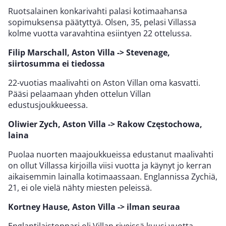
Ruotsalainen konkarivahti palasi kotimaahansa
sopimuksensa päätyttyä. Olsen, 35, pelasi Villassa
kolme vuotta varavahtina esiintyen 22 ottelussa.
Filip Marschall, Aston Villa -> Stevenage,
siirtosumma ei tiedossa
22-vuotias maalivahti on Aston Villan oma kasvatti.
Pääsi pelaamaan yhden ottelun Villan
edustusjoukkueessa.
Oliwier Zych, Aston Villa -> Rakow Częstochowa,
laina
Puolaa nuorten maajoukkueissa edustanut maalivahti
on ollut Villassa kirjoilla viisi vuotta ja käynyt jo kerran
aikaisemmin lainalla kotimaassaan. Englannissa Zychiä,
21, ei ole vielä nähty miesten peleissä.
Kortney Hause, Aston Villa -> ilman seuraa
Englantilaistoppari oli Villan riveissä kuusi vuotta,