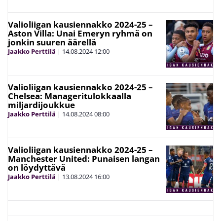
Valioliigan kausiennakko 2024-25 –
Aston Villa: Unai Emeryn ryhmä on
jonkin suuren äärellä
Jaakko Perttilä
|
14.08.2024
12:00
Valioliigan kausiennakko 2024-25 –
Chelsea: Manageritulokkaalla
miljardijoukkue
Jaakko Perttilä
|
14.08.2024
08:00
Valioliigan kausiennakko 2024-25 –
Manchester United: Punaisen langan
on löydyttävä
Jaakko Perttilä
|
13.08.2024
16:00