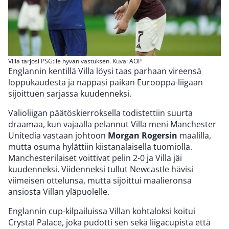
Villa tarjosi PSG:lle hyvän vastuksen. Kuva: AOP
Englannin kentillä Villa löysi taas parhaan vireensä
loppukaudesta ja nappasi paikan Eurooppa-liigaan
sijoittuen sarjassa kuudenneksi.
Valioliigan päätöskierroksella todistettiin suurta
draamaa, kun vajaalla pelannut Villa meni Manchester
Unitedia vastaan johtoon
Morgan Rogersin
maalilla,
mutta osuma hylättiin kiistanalaisella tuomiolla.
Manchesterilaiset voittivat pelin 2-0 ja Villa jäi
kuudenneksi. Viidenneksi tullut Newcastle hävisi
viimeisen ottelunsa, mutta sijoittui maalieronsa
ansiosta Villan yläpuolelle.
Englannin cup-kilpailuissa Villan kohtaloksi koitui
Crystal Palace, joka pudotti sen sekä liigacupista että