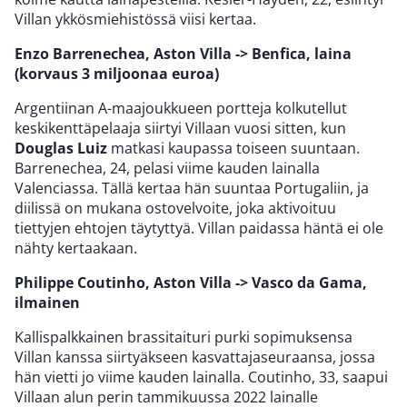
Villan ykkösmiehistössä viisi kertaa.
Enzo Barrenechea, Aston Villa -> Benfica, laina
(korvaus 3 miljoonaa euroa)
Argentiinan A-maajoukkueen portteja kolkutellut
keskikenttäpelaaja siirtyi Villaan vuosi sitten, kun
Douglas Luiz
matkasi kaupassa toiseen suuntaan.
Barrenechea, 24, pelasi viime kauden lainalla
Valenciassa. Tällä kertaa hän suuntaa Portugaliin, ja
diilissä on mukana ostovelvoite, joka aktivoituu
tiettyjen ehtojen täytyttyä. Villan paidassa häntä ei ole
nähty kertaakaan.
Philippe Coutinho, Aston Villa -> Vasco da Gama,
ilmainen
Kallispalkkainen brassitaituri purki sopimuksensa
Villan kanssa siirtyäkseen kasvattajaseuraansa, jossa
hän vietti jo viime kauden lainalla. Coutinho, 33, saapui
Villaan alun perin tammikuussa 2022 lainalle