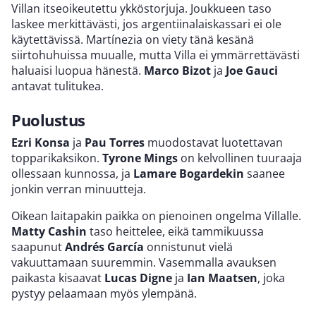
Villan itseoikeutettu ykköstorjuja. Joukkueen taso
laskee merkittävästi, jos argentiinalaiskassari ei ole
käytettävissä. Martínezia on viety tänä kesänä
siirtohuhuissa muualle, mutta Villa ei ymmärrettävästi
haluaisi luopua hänestä.
Marco Bizot
ja
Joe Gauci
antavat tulitukea.
Puolustus
Ezri Konsa
ja
Pau Torres
muodostavat luotettavan
topparikaksikon.
Tyrone Mings
on kelvollinen tuuraaja
ollessaan kunnossa, ja
Lamare Bogardekin
saanee
jonkin verran minuutteja.
Oikean laitapakin paikka on pienoinen ongelma Villalle.
Matty Cashin
taso heittelee, eikä tammikuussa
saapunut
Andrés
García
onnistunut vielä
vakuuttamaan suuremmin. Vasemmalla avauksen
paikasta kisaavat
Lucas Digne
ja
Ian Maatsen
, joka
pystyy pelaamaan myös ylempänä.