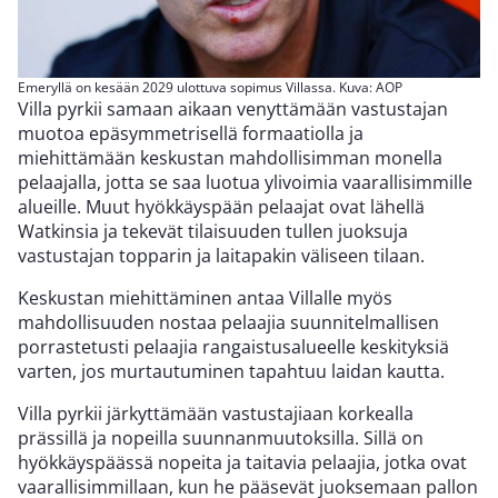
Emeryllä on kesään 2029 ulottuva sopimus Villassa. Kuva: AOP
Villa pyrkii samaan aikaan venyttämään vastustajan
muotoa epäsymmetrisellä formaatiolla ja
miehittämään keskustan mahdollisimman monella
pelaajalla, jotta se saa luotua ylivoimia vaarallisimmille
alueille. Muut hyökkäyspään pelaajat ovat lähellä
Watkinsia ja tekevät tilaisuuden tullen juoksuja
vastustajan topparin ja laitapakin väliseen tilaan.
Keskustan miehittäminen antaa Villalle myös
mahdollisuuden nostaa pelaajia suunnitelmallisen
porrastetusti pelaajia rangaistusalueelle keskityksiä
varten, jos murtautuminen tapahtuu laidan kautta.
Villa pyrkii järkyttämään vastustajiaan korkealla
prässillä ja nopeilla suunnanmuutoksilla. Sillä on
hyökkäyspäässä nopeita ja taitavia pelaajia, jotka ovat
vaarallisimmillaan, kun he pääsevät juoksemaan pallon