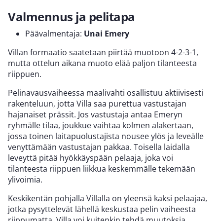
Valmennus ja pelitapa
Päävalmentaja:
Unai Emery
Villan formaatio saatetaan piirtää muotoon 4-2-3-1,
mutta ottelun aikana muoto elää paljon tilanteesta
riippuen.
Pelinavausvaiheessa maalivahti osallistuu aktiivisesti
rakenteluun, jotta Villa saa purettua vastustajan
hajanaiset prässit. Jos vastustaja antaa Emeryn
ryhmälle tilaa, joukkue vaihtaa kolmen alakertaan,
jossa toinen laitapuolustajista nousee ylös ja leveälle
venyttämään vastustajan pakkaa. Toisella laidalla
leveyttä pitää hyökkäyspään pelaaja, joka voi
tilanteesta riippuen liikkua keskemmälle tekemään
ylivoimia.
Keskikentän pohjalla Villalla on yleensä kaksi pelaajaa,
jotka pysyttelevät lähellä keskustaa pelin vaiheesta
riippumatta. Villa voi kuitenkin tehdä muutoksia