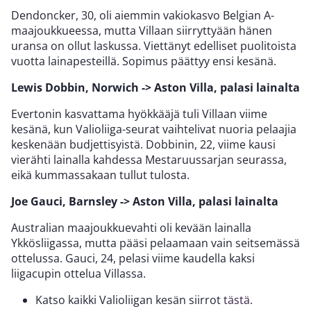
Dendoncker, 30, oli aiemmin vakiokasvo Belgian A-
maajoukkueessa, mutta Villaan siirryttyään hänen
uransa on ollut laskussa. Viettänyt edelliset puolitoista
vuotta lainapesteillä. Sopimus päättyy ensi kesänä.
Lewis Dobbin, Norwich -> Aston Villa, palasi lainalta
Evertonin kasvattama hyökkääjä tuli Villaan viime
kesänä, kun Valioliiga-seurat vaihtelivat nuoria pelaajia
keskenään budjettisyistä. Dobbinin, 22, viime kausi
vierähti lainalla kahdessa Mestaruussarjan seurassa,
eikä kummassakaan tullut tulosta.
Joe Gauci, Barnsley -> Aston Villa, palasi lainalta
Australian maajoukkuevahti oli kevään lainalla
Ykkösliigassa, mutta pääsi pelaamaan vain seitsemässä
ottelussa. Gauci, 24, pelasi viime kaudella kaksi
liigacupin ottelua Villassa.
Katso kaikki Valioliigan kesän siirrot
tästä
.