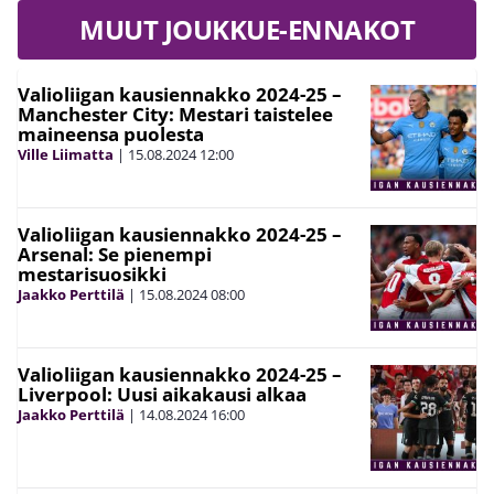
MUUT JOUKKUE-ENNAKOT
Valioliigan kausiennakko 2024-25 –
Manchester City: Mestari taistelee
maineensa puolesta
Ville Liimatta
|
15.08.2024
12:00
Valioliigan kausiennakko 2024-25 –
Arsenal: Se pienempi
mestarisuosikki
Jaakko Perttilä
|
15.08.2024
08:00
Valioliigan kausiennakko 2024-25 –
Liverpool: Uusi aikakausi alkaa
Jaakko Perttilä
|
14.08.2024
16:00