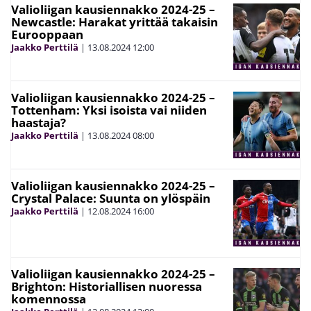
Valioliigan kausiennakko 2024-25 –
Newcastle: Harakat yrittää takaisin
Eurooppaan
Jaakko Perttilä
|
13.08.2024
12:00
Valioliigan kausiennakko 2024-25 –
Tottenham: Yksi isoista vai niiden
haastaja?
Jaakko Perttilä
|
13.08.2024
08:00
Valioliigan kausiennakko 2024-25 –
Crystal Palace: Suunta on ylöspäin
Jaakko Perttilä
|
12.08.2024
16:00
Valioliigan kausiennakko 2024-25 –
Brighton: Historiallisen nuoressa
komennossa