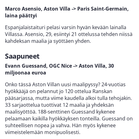
Marco Asensio, Aston Villa -> Paris Saint-Germain,
laina päättyi
Espanjalaistaituri pelasi varsin hyvän kevään lainalla
Villassa. Asensio, 29, esiintyi 21 ottelussa tehden niissä
kahdeksan maalia ja syöttäen yhden.
Saapuneet
Evann Guessand, OGC Nice -> Aston Villa, 30
miljoonaa euroa
Onko tässä Aston Villan uusi maalipyssy? 24-vuotias
hyökkääjä on pelannut jo 120 ottelua Ranskan
pääsarjassa, mutta viime kaudella alkoi tulla tehojakin.
33 sarjaottelua tuottivat 12 maalia ja yhdeksän
maalisyöttöä. 188-senttinen Guessand kykenee
pelaamaan kaikilla hyökkäyksen tonteilla. Guessand on
suhteellisen nopea ja vahva. Hän myös kykenee
viimeistelemään monipuolisesti.