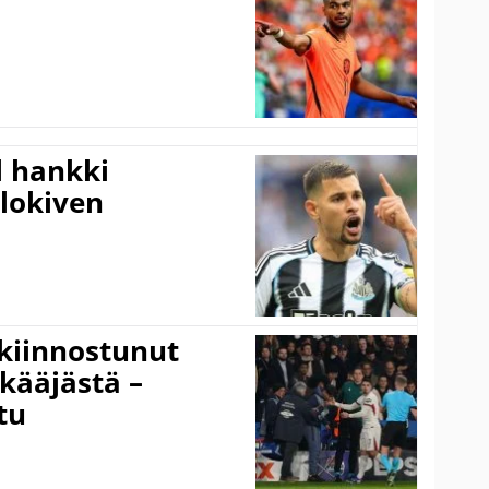
l hankki
alokiven
kiinnostunut
kääjästä –
tu