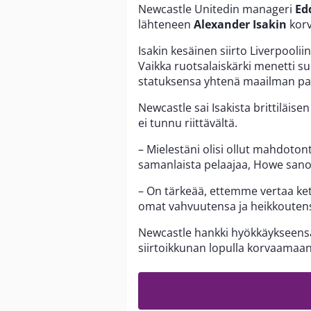
Newcastle Unitedin manageri
Ed
lähteneen
Alexander Isakin
korv
Isakin kesäinen siirto Liverpooli
Vaikka ruotsalaiskärki menetti s
statuksensa yhtenä maailman parh
Newcastle sai Isakista brittiläi
ei tunnu riittävältä.
– Mielestäni olisi ollut mahdotont
samanlaista pelaajaa, Howe sanoi
– On tärkeää, ettemme vertaa ketää
omat vahvuutensa ja heikkoutens
Newcastle hankki hyökkäykseen
siirtoikkunan lopulla korvaamaan 