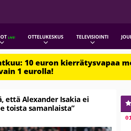
ROT
OTTELUKESKUS
TELEVISIOINTI
JOU
LIVE!
jatkuu: 10 euron kierrätysvapaa m
vain 1 eurolla!
 että Alexander Isakia ei
le toista samanlaista”