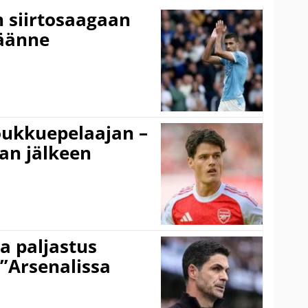
n siirtosaagaan
käänne
ukkuepelaajan –
an jälkeen
a paljastus
 ”Arsenalissa