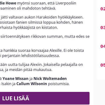
die Howe
myönsi suoraan, että Liverpooliin
aaminen oli mahdoton tehtävä.
in jätti valtavan aukon Harakoiden hyökkäykseen.
uosiotaan fanien silmissä loppua kohden, hänen
aista hyökkääjistä on kiistaton.
sen siirtoennätyksen rikkovan summan, mutta edes se
a hankkia suoraa korvaajaa Alexille. Ei ole toista
 perjantain lehdistötilaisuudessa.
n uutta tulijaa Alexiin. Jokaisella pelaajalla on
a, ja meidän pitää mukautua.
sä
Yoane Wissan
ja
Nick Woltemaden
Isakin ja
Callum Wilsonin
poistumisia.
LUE LISÄÄ