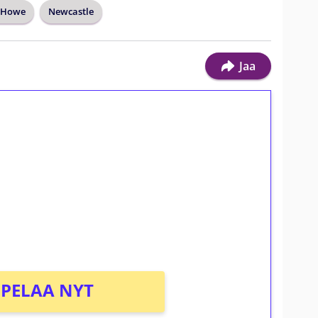
 Howe
Newcastle
Jaa
ilmaiskierroksia ilman
osta Tuohi 1000 -peliin (arvo 0,20€ per
PELAA NYT