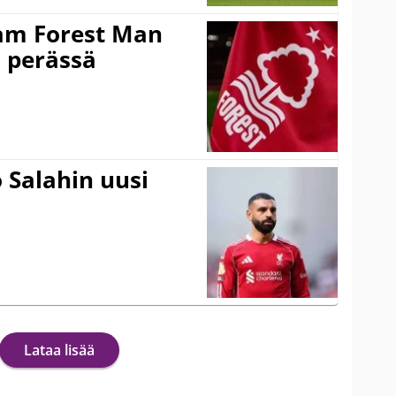
am Forest Man
n perässä
 Salahin uusi
Lataa lisää