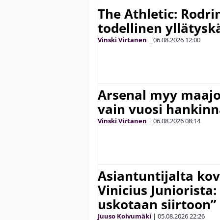
The Athletic: Rodri
todellinen yllätys
Vinski Virtanen
|
06.08.2026
12:00
Arsenal myy maajo
vain vuosi hankinn
Vinski Virtanen
|
06.08.2026
08:14
Asiantuntijalta kov
Vinicius Juniorista:
uskotaan siirtoon”
Juuso Koivumäki
|
05.08.2026
22:26