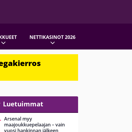
KKUEET
NETTIKASINOT 2026
egakierros
Luetuimmat
Arsenal myy
maajoukkuepelaajan – vain
vuosi hankinnan jälkeen