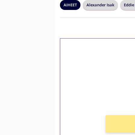
AIHEET
Alexander Isak
Eddie
1€ = 10€ arvosta 
kierrätystä!
Talleta 1€
Saat heti 50 ilmaiskierr
kierros)!
Ei kierrätysvaatimusta!