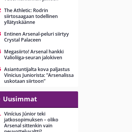
The Athletic: Rodrin
siirtosaagaan todellinen
yllätyskäänne
Entinen Arsenal-peluri siirtyy
Crystal Palaceen
Megasiirto! Arsenal hankki
Valioliiga-seuran jalokiven
Asiantuntijalta kova paljastus
Vinicius Juniorista: ”Arsenalissa
uskotaan siirtoon”
Uusimmat
Vinícius Júnior teki
jatkosopimuksen – oliko
Arsenal sittenkin vain
neuvotteluvaltti?