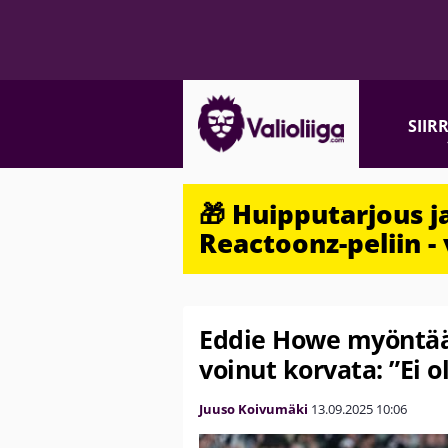
SIIR
🎁 Huipputarjous 
Reactoonz-peliin - 
Eddie Howe myöntää,
voinut korvata: ”Ei o
Juuso Koivumäki
13.09.2025
10:06