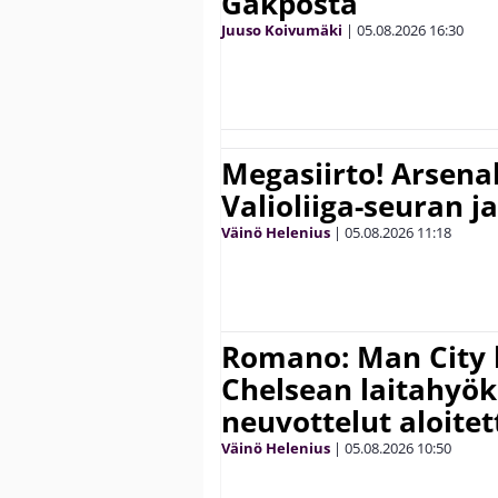
Gakposta
Juuso Koivumäki
|
05.08.2026
16:30
Megasiirto! Arsena
Valioliiga-seuran j
Väinö Helenius
|
05.08.2026
11:18
Romano: Man City 
Chelsean laitahyök
neuvottelut aloitet
Väinö Helenius
|
05.08.2026
10:50