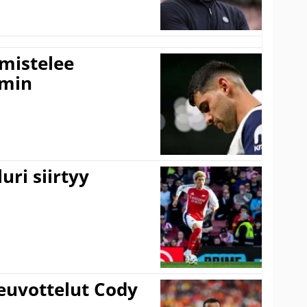
lmistelee
amin
uri siirtyy
euvottelut Cody