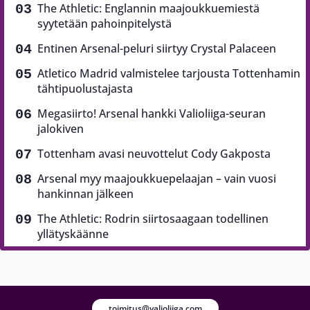
The Athletic: Englannin maajoukkuemiestä
syytetään pahoinpitelystä
Entinen Arsenal-peluri siirtyy Crystal Palaceen
Atletico Madrid valmistelee tarjousta Tottenhamin
tähtipuolustajasta
Megasiirto! Arsenal hankki Valioliiga-seuran
jalokiven
Tottenham avasi neuvottelut Cody Gakposta
Arsenal myy maajoukkuepelaajan – vain vuosi
hankinnan jälkeen
The Athletic: Rodrin siirtosaagaan todellinen
yllätyskäänne
toimitus@valioliiga.com