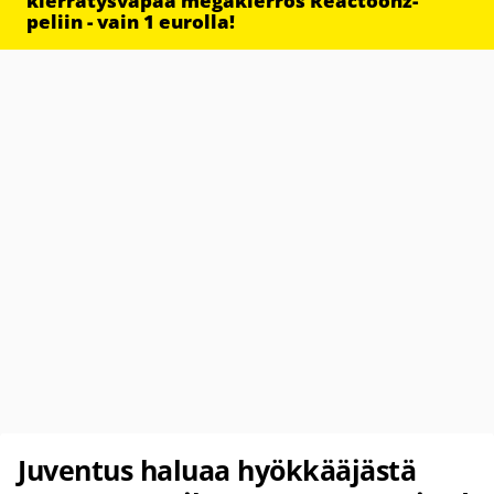
kierrätysvapaa megakierros Reactoonz-
peliin - vain 1 eurolla!
Juventus haluaa hyökkääjästä