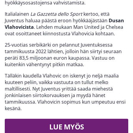
hyökkäysosastojensa vahvistamista.
Italialainen
La Gazzetta dello Sport
kertoo, että
Juventus haluaa päästä eroon hyökkääjästään
Dusan
Vlahovicista
. Lehden mukaan Man United ja Chelsea
ovat osoittaneet kiinnostusta Vlahovicia kohtaan.
25-vuotias serbikärki on pelannut Juventuksessa
tammikuusta 2022 lähtien, jolloin hän siirtyi seuraan
peräti 83,5 miljoonan euron kaupassa. Vastuu on
kuitenkin vähentynyt pitkin matkaa.
Tälläkin kaudella Vlahovic on iskenyt jo neljä maalia
kuuteen peliin, vaikka vastuuta on tullut melko
maltillisesti. Nyt Juventus yrittää saada miehestä
jonkinlaisen siirtokorvauksen ja myydä hänet
tammikuussa. Vlahovicin sopimus kun umpeutuu ensi
kesänä.
LUE MYÖS