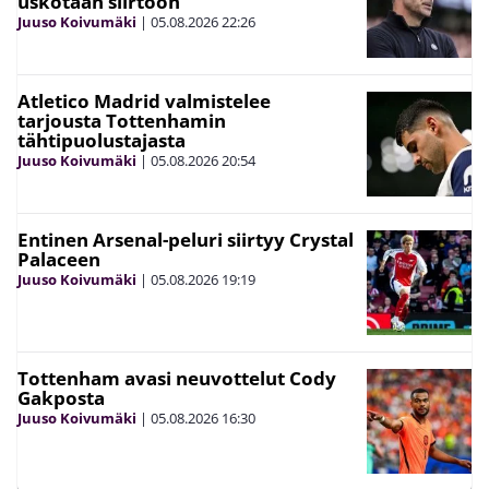
uskotaan siirtoon”
Juuso Koivumäki
|
05.08.2026
22:26
Atletico Madrid valmistelee
tarjousta Tottenhamin
tähtipuolustajasta
Juuso Koivumäki
|
05.08.2026
20:54
Entinen Arsenal-peluri siirtyy Crystal
Palaceen
Juuso Koivumäki
|
05.08.2026
19:19
Tottenham avasi neuvottelut Cody
Gakposta
Juuso Koivumäki
|
05.08.2026
16:30