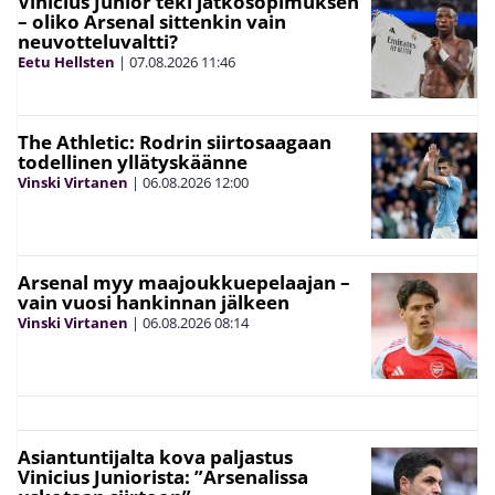
Vinícius Júnior teki jatkosopimuksen
– oliko Arsenal sittenkin vain
neuvotteluvaltti?
Eetu Hellsten
|
07.08.2026
11:46
The Athletic: Rodrin siirtosaagaan
todellinen yllätyskäänne
Vinski Virtanen
|
06.08.2026
12:00
Arsenal myy maajoukkuepelaajan –
vain vuosi hankinnan jälkeen
Vinski Virtanen
|
06.08.2026
08:14
Asiantuntijalta kova paljastus
Vinicius Juniorista: ”Arsenalissa