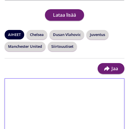
Lataa lisää
AIHEET
Chelsea
Dusan Vlahovic
Juventus
Manchester United
Siirtouutiset
Jaa
1€ = 10€ arvosta
ilmaiskierroksia ilman
kierrätystä!
Talleta 1€