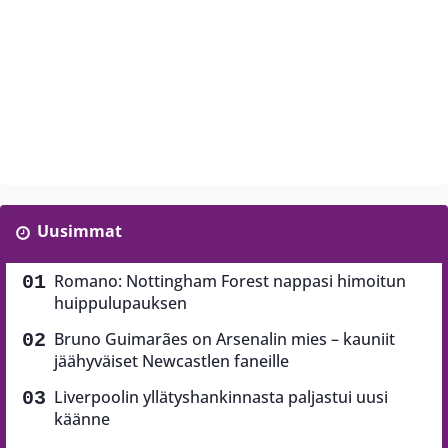
Uusimmat
Romano: Nottingham Forest nappasi himoitun
huippulupauksen
Bruno Guimarães on Arsenalin mies – kauniit
jäähyväiset Newcastlen faneille
Liverpoolin yllätyshankinnasta paljastui uusi
käänne