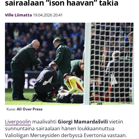
sairaalaan ”ison haavan” takia
Ville Liimatta
19.04.2026
20:41
Kuva:
All Over Press
Liverpoolin
maalivahti
Giorgi Mamardašvili
vietiin
sunnuntaina sairaalaan hänen loukkaannuttua
Valioliigan Merseysiden derbyssä Evertonia vastaan.