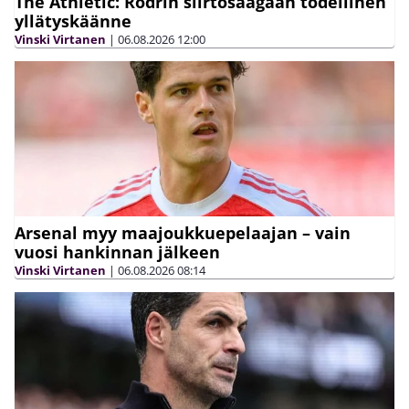
The Athletic: Rodrin siirtosaagaan todellinen
yllätyskäänne
Vinski Virtanen
|
06.08.2026
12:00
Arsenal myy maajoukkuepelaajan – vain
vuosi hankinnan jälkeen
Vinski Virtanen
|
06.08.2026
08:14