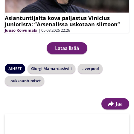
Asiantuntijalta kova paljastus Vinicius
Juniorista: ”Arsenalissa uskotaan siirtoon”
Juuso Koivumäki
|
05.08.2026
22:26
Lataa lisää
AIHEET
Giorgi Mamardashvili
Liverpool
Loukkaantumiset
Jaa
1€ = 10€ arvosta