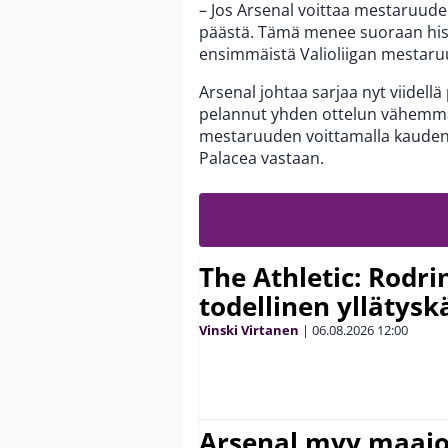
– Jos Arsenal voittaa mestaruude
päästä. Tämä menee suoraan hist
ensimmäistä Valioliigan mestaru
Arsenal johtaa sarjaa nyt viidell
pelannut yhden ottelun vähem
mestaruuden voittamalla kauden k
Palacea vastaan.
The Athletic: Rodri
todellinen yllätys
Vinski Virtanen
|
06.08.2026
12:00
Arsenal myy maajo