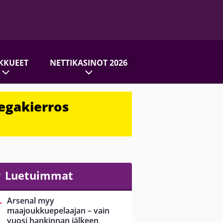
KKUEET
NETTIKASINOT 2026
egakierros
Luetuimmat
Arsenal myy
maajoukkuepelaajan – vain
vuosi hankinnan jälkeen