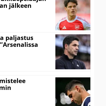
an jälkeen
a paljastus
 ”Arsenalissa
lmistelee
amin