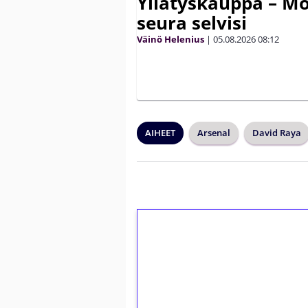
Yllätyskauppa – Mo
seura selvisi
Väinö Helenius
|
05.08.2026
08:12
AIHEET
Arsenal
David Raya
1€ = 10€ arvosta 
kierrätystä!
Talleta 1€