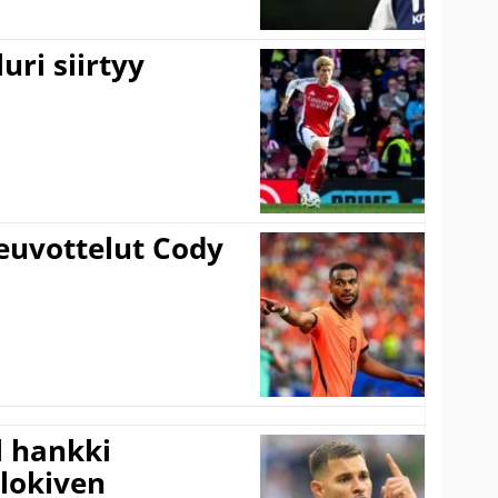
uri siirtyy
euvottelut Cody
l hankki
alokiven