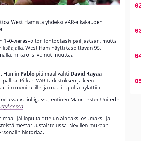
oittoa West Hamista yhdeksi VAR-aikakauden
a.
 1–0-vierasvoiton lontoolaiskilpailijastaan, mutta
 lisäajalla. West Ham näytti tasoittavan 95.
alla, mikä olisi voinut muuttaa
est Hamin
Pablo
piti maalivahti
David Rayaa
 palloa. Pitkän VAR-tarkistuksen jälkeen
uttiin monitorille, ja maali lopulta hylättiin.
toriassa Valioliigassa, entinen Manchester United -
hetyksessä
.
 maali jäi lopulta ottelun ainoaksi osumaksi, ja
 pisteistä mestaruustaistelussa. Nevillen mukaan
Arsenalin historiaa.