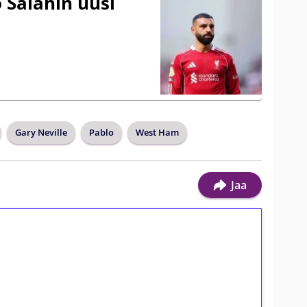
 Salahin uusi
Gary Neville
Pablo
West Ham
Jaa
ilmaiskierroksia ilman