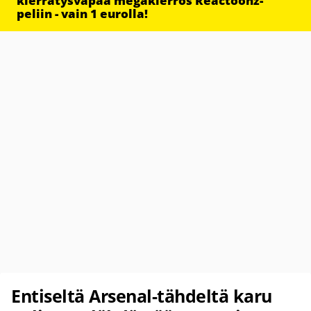
kierrätysvapaa megakierros Reactoonz-
peliin - vain 1 eurolla!
Entiseltä Arsenal-tähdeltä karu