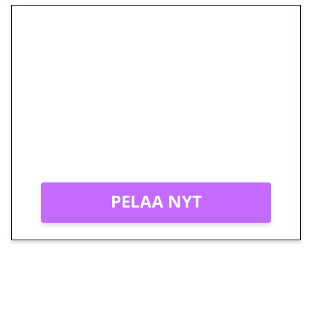
🎁 Huipputarjous jatkuu: 10
euron kierrätysvapaa
megakierros Reactoonz-
peliin – vain 1 eurolla!
Peli: Reactoonz
Vain uusille asiakkaille!
PELAA NYT