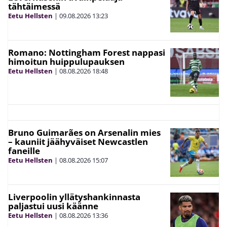
tähtäimessä
Eetu Hellsten
|
09.08.2026
13:23
Romano: Nottingham Forest nappasi
himoitun huippulupauksen
Eetu Hellsten
|
08.08.2026
18:48
Bruno Guimarães on Arsenalin mies
– kauniit jäähyväiset Newcastlen
faneille
Eetu Hellsten
|
08.08.2026
15:07
Liverpoolin yllätyshankinnasta
paljastui uusi käänne
Eetu Hellsten
|
08.08.2026
13:36