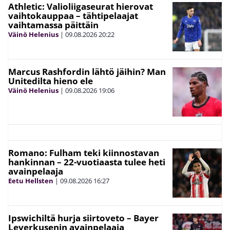
Athletic: Valioliigaseurat hierovat
vaihtokauppaa – tähtipelaajat
vaihtamassa päittäin
Väinö Helenius
|
09.08.2026
20:22
Marcus Rashfordin lähtö jäihin? Man
Unitedilta hieno ele
Väinö Helenius
|
09.08.2026
19:06
Romano: Fulham teki kiinnostavan
hankinnan – 22-vuotiaasta tulee heti
avainpelaaja
Eetu Hellsten
|
09.08.2026
16:27
Ipswichiltä hurja siirtoveto – Bayer
Leverkusenin avainpelaaja