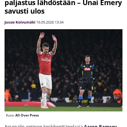
paljastus lähdöstään – Unai Emery
savusti ulos
Juuso Koivumäki
16.05.2026
13:34
Kuva:
All Over Press
Arsenalin entinen keskikenttäpelaaja
Aaron Ramsey