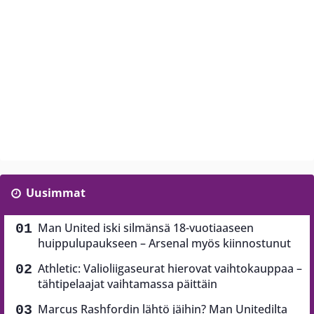
Uusimmat
Man United iski silmänsä 18-vuotiaaseen
huippulupaukseen – Arsenal myös kiinnostunut
Athletic: Valioliigaseurat hierovat vaihtokauppaa –
tähtipelaajat vaihtamassa päittäin
Marcus Rashfordin lähtö jäihin? Man Unitedilta