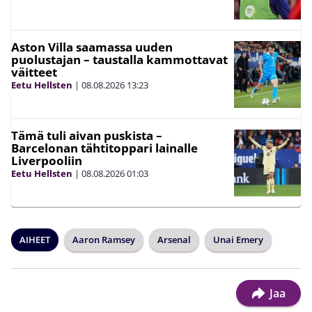
Aston Villa saamassa uuden
puolustajan – taustalla kammottavat
väitteet
Eetu Hellsten
|
08.08.2026
13:23
Tämä tuli aivan puskista –
Barcelonan tähtitoppari lainalle
Liverpooliin
Eetu Hellsten
|
08.08.2026
01:03
AIHEET
Aaron Ramsey
Arsenal
Unai Emery
Jaa