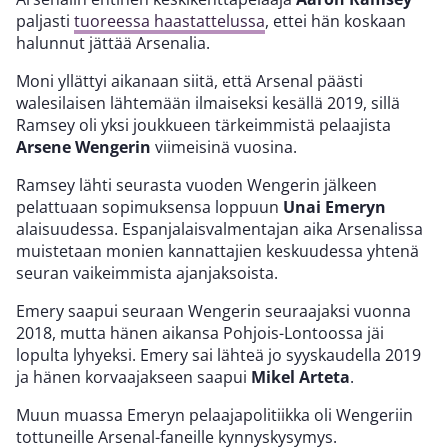
paljasti
tuoreessa haastattelussa
, ettei hän koskaan
halunnut jättää Arsenalia.
Moni yllättyi aikanaan siitä, että Arsenal päästi
walesilaisen lähtemään ilmaiseksi kesällä 2019, sillä
Ramsey oli yksi joukkueen tärkeimmistä pelaajista
Arsene Wengerin
viimeisinä vuosina.
Ramsey lähti seurasta vuoden Wengerin jälkeen
pelattuaan sopimuksensa loppuun
Unai Emeryn
alaisuudessa. Espanjalaisvalmentajan aika Arsenalissa
muistetaan monien kannattajien keskuudessa yhtenä
seuran vaikeimmista ajanjaksoista.
Emery saapui seuraan Wengerin seuraajaksi vuonna
2018, mutta hänen aikansa Pohjois-Lontoossa jäi
lopulta lyhyeksi. Emery sai lähteä jo syyskaudella 2019
ja hänen korvaajakseen saapui
Mikel Arteta
.
Muun muassa Emeryn pelaajapolitiikka oli Wengeriin
tottuneille Arsenal-faneille kynnyskysymys.