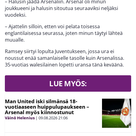
– Halusin jäädä Arsenaliin. Arsenal oli minun
joukkueeni ja halusin sitoutua seuraaviksi neljäksi
vuodeksi.
– Ajattelin silloin, etten voi pelata toisessa
englantilaisessa seurassa, joten minun täytyi lähteä
muualle.
Ramsey siirtyi lopulta Juventukseen, jossa ura ei
noussut enää samanlaiselle tasolle kuin Arsenalissa.
35-vuotias walesilainen lopetti uransa tänä keväänä.
LUE MYÖS:
Man United iski silmänsä 18-
vuotiaaseen huippulupaukseen –
Arsenal myös kiinnostunut
Väinö Helenius
|
09.08.2026
21:06