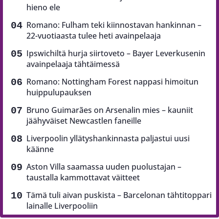
hieno ele
Romano: Fulham teki kiinnostavan hankinnan –
22-vuotiaasta tulee heti avainpelaaja
Ipswichiltä hurja siirtoveto – Bayer Leverkusenin
avainpelaaja tähtäimessä
Romano: Nottingham Forest nappasi himoitun
huippulupauksen
Bruno Guimarães on Arsenalin mies – kauniit
jäähyväiset Newcastlen faneille
Liverpoolin yllätyshankinnasta paljastui uusi
käänne
Aston Villa saamassa uuden puolustajan –
taustalla kammottavat väitteet
Tämä tuli aivan puskista – Barcelonan tähtitoppari
lainalle Liverpooliin