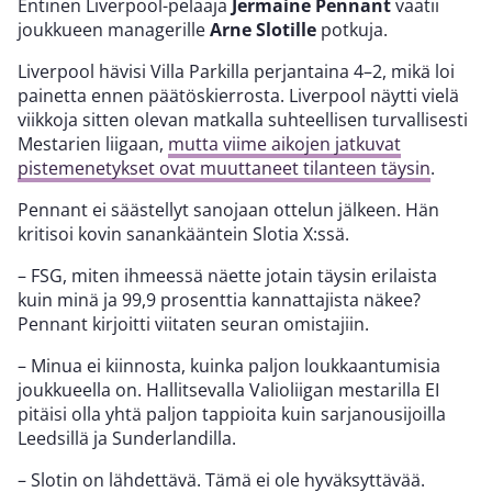
Entinen Liverpool-pelaaja
Jermaine Pennant
vaatii
joukkueen managerille
Arne Slotille
potkuja.
Liverpool hävisi Villa Parkilla perjantaina 4–2, mikä loi
painetta ennen päätöskierrosta. Liverpool näytti vielä
viikkoja sitten olevan matkalla suhteellisen turvallisesti
Mestarien liigaan,
mutta viime aikojen jatkuvat
pistemenetykset ovat muuttaneet tilanteen täysin
.
Pennant ei säästellyt sanojaan ottelun jälkeen. Hän
kritisoi kovin sanankääntein Slotia X:ssä.
– FSG, miten ihmeessä näette jotain täysin erilaista
kuin minä ja 99,9 prosenttia kannattajista näkee?
Pennant kirjoitti viitaten seuran omistajiin.
– Minua ei kiinnosta, kuinka paljon loukkaantumisia
joukkueella on. Hallitsevalla Valioliigan mestarilla EI
pitäisi olla yhtä paljon tappioita kuin sarjanousijoilla
Leedsillä ja Sunderlandilla.
– Slotin on lähdettävä. Tämä ei ole hyväksyttävää.