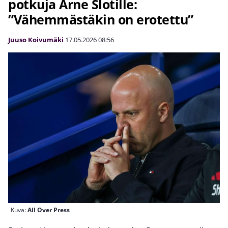
potkuja Arne Slotille:
”Vähemmästäkin on erotettu”
Juuso Koivumäki
17.05.2026
08:56
Kuva:
All Over Press