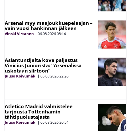
Arsenal myy maajoukkuepelaajan –
vain vuosi hankinnan jälkeen
Vinski Virtanen
|
06.08.2026
08:14
Asiantuntijalta kova paljastus
Vinicius Juniorista: ”Arsenalissa
uskotaan siirtoon”
Juuso Koivumäki
|
05.08.2026
22:26
Atletico Madrid valmistelee
tarjousta Tottenhamin
tähtipuolustajasta
Juuso Koivumäki
|
05.08.2026
20:54