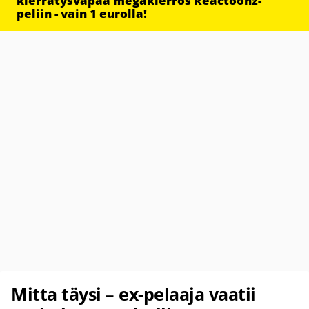
kierrätysvapaa megakierros Reactoonz-
peliin - vain 1 eurolla!
Mitta täysi – ex-pelaaja vaatii