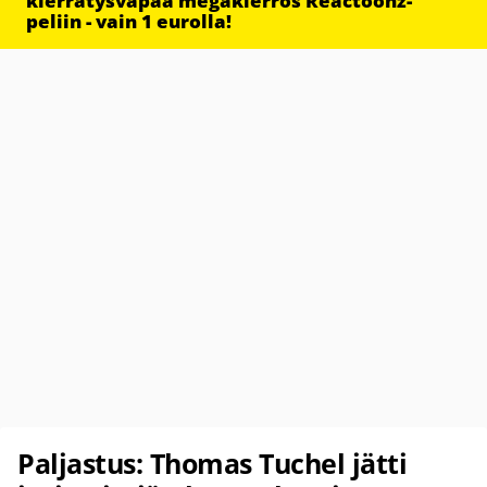
kierrätysvapaa megakierros Reactoonz-
peliin - vain 1 eurolla!
Paljastus: Thomas Tuchel jätti