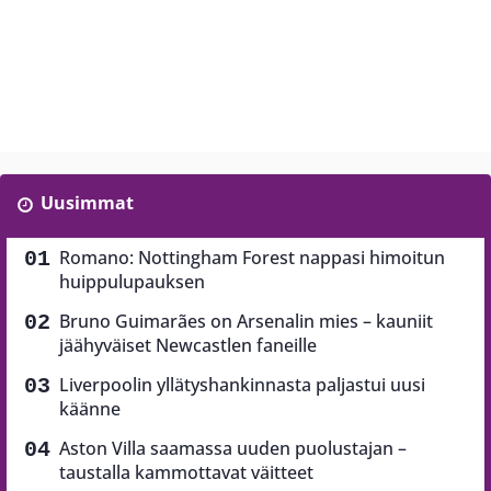
Uusimmat
Romano: Nottingham Forest nappasi himoitun
huippulupauksen
Bruno Guimarães on Arsenalin mies – kauniit
jäähyväiset Newcastlen faneille
Liverpoolin yllätyshankinnasta paljastui uusi
käänne
Aston Villa saamassa uuden puolustajan –
taustalla kammottavat väitteet