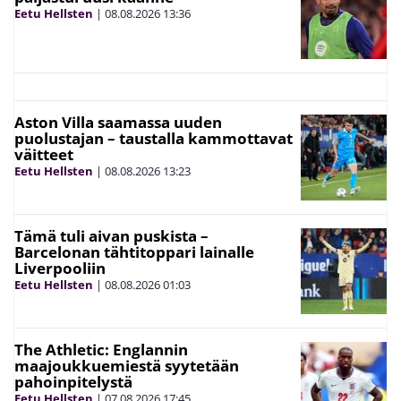
Eetu Hellsten
|
08.08.2026
13:36
Aston Villa saamassa uuden
puolustajan – taustalla kammottavat
väitteet
Eetu Hellsten
|
08.08.2026
13:23
Tämä tuli aivan puskista –
Barcelonan tähtitoppari lainalle
Liverpooliin
Eetu Hellsten
|
08.08.2026
01:03
The Athletic: Englannin
maajoukkuemiestä syytetään
pahoinpitelystä
Eetu Hellsten
|
07.08.2026
17:45