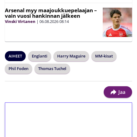
Arsenal myy maajoukkuepelaajan –
vain vuosi hankinnan jälkeen
Vinski Virtanen
|
06.08.2026
08:14
AIHEET
Englanti
Harry Maguire
MM-kisat
Phil Foden
Thomas Tuchel
Jaa
1€ = 10€ arvosta
ilmaiskierroksia ilman
kierrätystä!