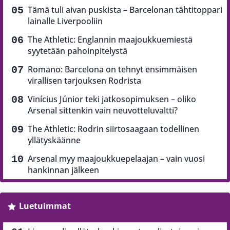
Tämä tuli aivan puskista – Barcelonan tähtitoppari
lainalle Liverpooliin
The Athletic: Englannin maajoukkuemiestä
syytetään pahoinpitelystä
Romano: Barcelona on tehnyt ensimmäisen
virallisen tarjouksen Rodrista
Vinícius Júnior teki jatkosopimuksen – oliko
Arsenal sittenkin vain neuvotteluvaltti?
The Athletic: Rodrin siirtosaagaan todellinen
yllätyskäänne
Arsenal myy maajoukkuepelaajan – vain vuosi
hankinnan jälkeen
Luetuimmat