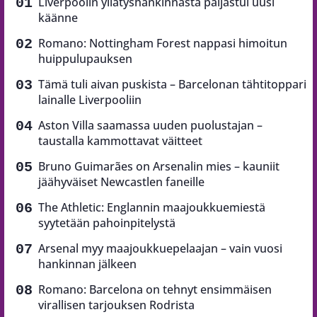
Liverpoolin yllätyshankinnasta paljastui uusi
käänne
Romano: Nottingham Forest nappasi himoitun
huippulupauksen
Tämä tuli aivan puskista – Barcelonan tähtitoppari
lainalle Liverpooliin
Aston Villa saamassa uuden puolustajan –
taustalla kammottavat väitteet
Bruno Guimarães on Arsenalin mies – kauniit
jäähyväiset Newcastlen faneille
The Athletic: Englannin maajoukkuemiestä
syytetään pahoinpitelystä
Arsenal myy maajoukkuepelaajan – vain vuosi
hankinnan jälkeen
Romano: Barcelona on tehnyt ensimmäisen
virallisen tarjouksen Rodrista