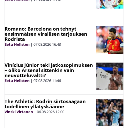
Romano: Barcelona on tehnyt
ensimmäisen virallisen tarjouksen
Rodrista
Eetu Hellsten
|
07.08.2026
16:43
Vinícius Júnior teki jatkosopimuksen
– oliko Arsenal sittenkin vain
neuvotteluvaltti?
Eetu Hellsten
|
07.08.2026
11:46
The Athletic: Rodrin siirtosaagaan
todellinen yllätyskäänne
Vinski Virtanen
|
06.08.2026
12:00