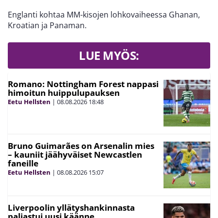
Englanti kohtaa MM-kisojen lohkovaiheessa Ghanan,
Kroatian ja Panaman.
LUE MYÖS:
Romano: Nottingham Forest nappasi
himoitun huippulupauksen
Eetu Hellsten
|
08.08.2026
18:48
Bruno Guimarães on Arsenalin mies
– kauniit jäähyväiset Newcastlen
faneille
Eetu Hellsten
|
08.08.2026
15:07
Liverpoolin yllätyshankinnasta
paljastui uusi käänne