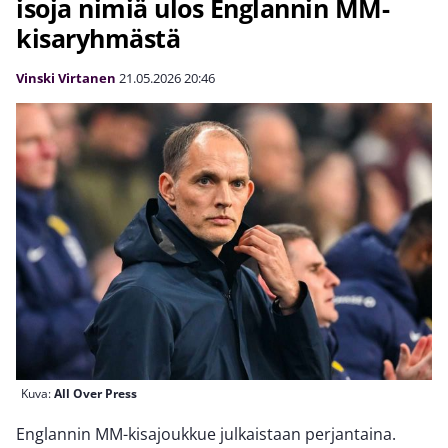
isoja nimiä ulos Englannin MM-
kisaryhmästä
Vinski Virtanen
21.05.2026
20:46
Kuva:
All Over Press
Englannin MM-kisajoukkue julkaistaan perjantaina.