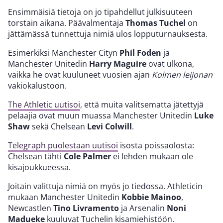
Ensimmäisiä tietoja on jo tipahdellut julkisuuteen
torstain aikana. Päävalmentaja
Thomas Tuchel
on
jättämässä tunnettuja nimiä ulos lopputurnauksesta.
Esimerkiksi Manchester Cityn
Phil Foden
ja
Manchester Unitedin
Harry Maguire
ovat ulkona,
vaikka he ovat kuuluneet vuosien ajan
Kolmen leijonan
vakiokalustoon.
The Athletic uutisoi
, että muita valitsematta jätettyjä
pelaajia ovat muun muassa Manchester Unitedin
Luke
Shaw
sekä Chelsean
Levi Colwill
.
Telegraph puolestaan uutisoi
isosta poissaolosta:
Chelsean tähti
Cole Palmer
ei lehden mukaan ole
kisajoukkueessa.
Joitain valittuja nimiä on myös jo tiedossa. Athleticin
mukaan Manchester Unitedin
Kobbie Mainoo
,
Newcastlen
Tino Livramento
ja Arsenalin
Noni
Madueke
kuuluvat Tuchelin kisamiehistöön.