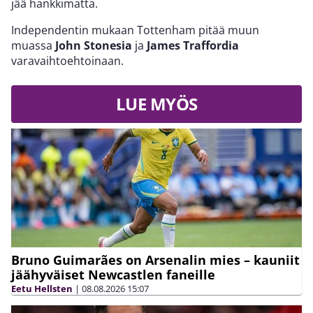
jää hankkimatta.
Independentin mukaan Tottenham pitää muun
muassa
John Stonesia
ja
James Traffordia
varavaihtoehtoinaan.
LUE MYÖS
Bruno Guimarães on Arsenalin mies – kauniit
jäähyväiset Newcastlen faneille
Eetu Hellsten
|
08.08.2026
15:07