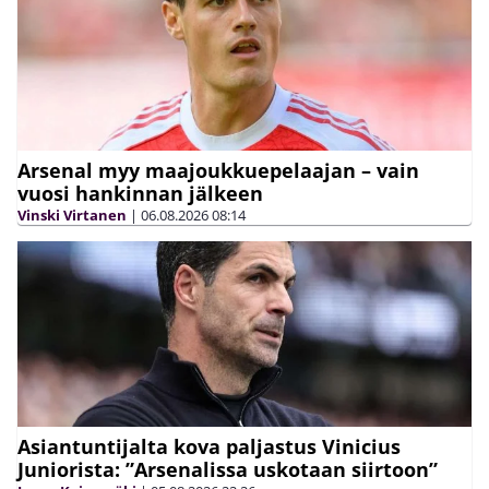
Arsenal myy maajoukkuepelaajan – vain
vuosi hankinnan jälkeen
Vinski Virtanen
|
06.08.2026
08:14
Asiantuntijalta kova paljastus Vinicius
Juniorista: ”Arsenalissa uskotaan siirtoon”