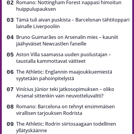
Romano: Nottingham Forest nappasi himoitun
huippulupauksen
Tämä tuli aivan puskista – Barcelonan tähtitoppari
lainalle Liverpooliin
Bruno Guimarães on Arsenalin mies – kauniit
jäähyväiset Newcastlen faneille
Aston Villa saamassa uuden puolustajan –
taustalla kammottavat väitteet
The Athletic: Englannin maajoukkuemiestä
syytetään pahoinpitelystä
Vinícius Júnior teki jatkosopimuksen – oliko
Arsenal sittenkin vain neuvotteluvaltti?
Romano: Barcelona on tehnyt ensimmäisen
virallisen tarjouksen Rodrista
The Athletic: Rodrin siirtosaagaan todellinen
yllätyskäänne