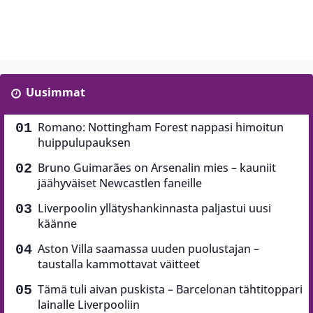
Uusimmat
Romano: Nottingham Forest nappasi himoitun
huippulupauksen
Bruno Guimarães on Arsenalin mies – kauniit
jäähyväiset Newcastlen faneille
Liverpoolin yllätyshankinnasta paljastui uusi
käänne
Aston Villa saamassa uuden puolustajan –
taustalla kammottavat väitteet
Tämä tuli aivan puskista – Barcelonan tähtitoppari
lainalle Liverpooliin