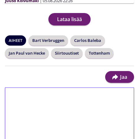
Juuso Koivumäki
|
05.08.2026
22:26
Lataa lisää
AIHEET
Bart Verbruggen
Carlos Baleba
Jan Paul van Hecke
Siirtouutiset
Tottenham
Jaa
1€ = 10€ arvosta
ilmaiskierroksia ilman
kierrätystä!
Talleta 1€