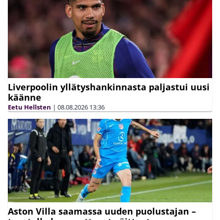
Liverpoolin yllätyshankinnasta paljastui uusi
käänne
Eetu Hellsten
|
08.08.2026
13:36
Aston Villa saamassa uuden puolustajan –