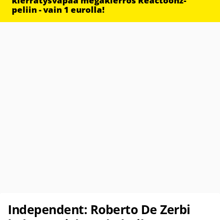
kierrätysvapaa megakierros Reactoonz-
peliin - vain 1 eurolla!
Independent: Roberto De Zerbi