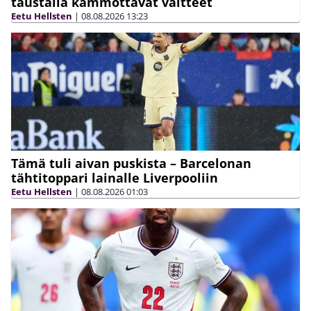
taustalla kammottavat väitteet
Eetu Hellsten
|
08.08.2026
13:23
Tämä tuli aivan puskista – Barcelonan
tähtitoppari lainalle Liverpooliin
Eetu Hellsten
|
08.08.2026
01:03