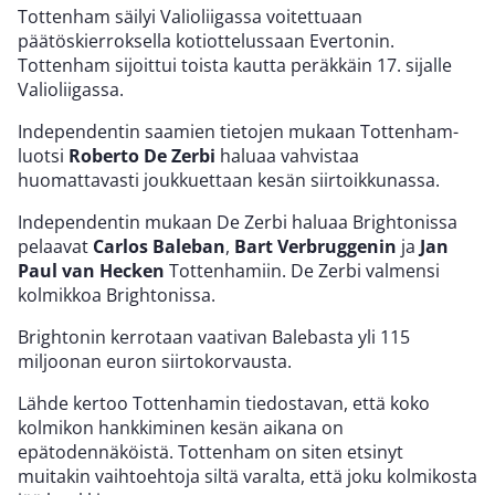
Tottenham säilyi Valioliigassa voitettuaan
päätöskierroksella kotiottelussaan Evertonin.
Tottenham sijoittui toista kautta peräkkäin 17. sijalle
Valioliigassa.
Independentin saamien tietojen mukaan Tottenham-
luotsi
Roberto De Zerbi
haluaa vahvistaa
huomattavasti joukkuettaan kesän siirtoikkunassa.
Independentin mukaan De Zerbi haluaa Brightonissa
pelaavat
Carlos Baleban
,
Bart Verbruggenin
ja
Jan
Paul van Hecken
Tottenhamiin. De Zerbi valmensi
kolmikkoa Brightonissa.
Brightonin kerrotaan vaativan Balebasta yli 115
miljoonan euron siirtokorvausta.
Lähde kertoo Tottenhamin tiedostavan, että koko
kolmikon hankkiminen kesän aikana on
epätodennäköistä. Tottenham on siten etsinyt
muitakin vaihtoehtoja siltä varalta, että joku kolmikosta