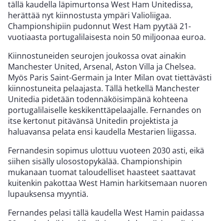
tällä kaudella läpimurtonsa West Ham Unitedissa,
herättää nyt kiinnostusta ympäri Valioliigaa.
Championshipiin pudonnut West Ham pyytää 21-
vuotiaasta portugalilaisesta noin 50 miljoonaa euroa.
Kiinnostuneiden seurojen joukossa ovat ainakin
Manchester United, Arsenal, Aston Villa ja Chelsea.
Myös Paris Saint-Germain ja Inter Milan ovat tiettävästi
kiinnostuneita pelaajasta. Tällä hetkellä Manchester
Unitedia pidetään todennäköisimpänä kohteena
portugalilaiselle keskikenttäpelaajalle. Fernandes on
itse kertonut pitävänsä Unitedin projektista ja
haluavansa pelata ensi kaudella Mestarien liigassa.
Fernandesin sopimus ulottuu vuoteen 2030 asti, eikä
siihen sisälly ulosostopykälää. Championshipin
mukanaan tuomat taloudelliset haasteet saattavat
kuitenkin pakottaa West Hamin harkitsemaan nuoren
lupauksensa myyntiä.
Fernandes pelasi tällä kaudella West Hamin paidassa