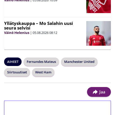
Yllätyskauppa – Mo Salahin uusi
seura selvisi
Väinö Helenius
|
05.08.2026
08:12
AIHEET
Fernandes Mateus
Manchester United
Siirtouutiset
West Ham
Jaa
1€ = 10€ arvosta