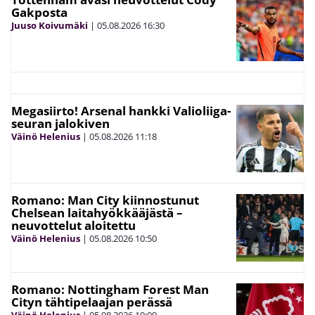
Gakposta
Juuso Koivumäki
|
05.08.2026
16:30
Megasiirto! Arsenal hankki Valioliiga-
seuran jalokiven
Väinö Helenius
|
05.08.2026
11:18
Romano: Man City kiinnostunut
Chelsean laitahyökkääjästä –
neuvottelut aloitettu
Väinö Helenius
|
05.08.2026
10:50
Romano: Nottingham Forest Man
Cityn tähtipelaajan perässä
Väinö Helenius
|
05.08.2026
10:09