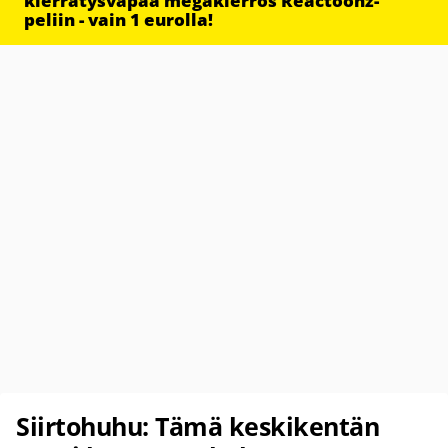
kierrätysvapaa megakierros Reactoonz-
peliin - vain 1 eurolla!
Siirtohuhu: Tämä keskikentän