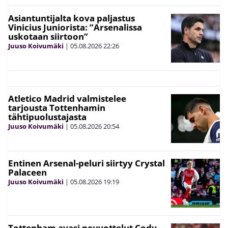
Asiantuntijalta kova paljastus
Vinicius Juniorista: ”Arsenalissa
uskotaan siirtoon”
Juuso Koivumäki
|
05.08.2026
22:26
Atletico Madrid valmistelee
tarjousta Tottenhamin
tähtipuolustajasta
Juuso Koivumäki
|
05.08.2026
20:54
Entinen Arsenal-peluri siirtyy Crystal
Palaceen
Juuso Koivumäki
|
05.08.2026
19:19
Tottenham avasi neuvottelut Cody