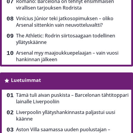
Romano: Barcelona on tehnyt ensimmäisen
virallisen tarjouksen Rodrista
Vinícius Júnior teki jatkosopimuksen – oliko
Arsenal sittenkin vain neuvotteluvaltti?
The Athletic: Rodrin siirtosaagaan todellinen
yllätyskäänne
Arsenal myy maajoukkuepelaajan – vain vuosi
hankinnan jälkeen
Luetuimmat
Tämä tuli aivan puskista – Barcelonan tähtitoppari
lainalle Liverpooliin
Liverpoolin yllätyshankinnasta paljastui uusi
käänne
Aston Villa saamassa uuden puolustajan –