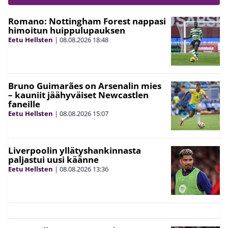
Romano: Nottingham Forest nappasi
himoitun huippulupauksen
Eetu Hellsten
|
08.08.2026
18:48
Bruno Guimarães on Arsenalin mies
– kauniit jäähyväiset Newcastlen
faneille
Eetu Hellsten
|
08.08.2026
15:07
Liverpoolin yllätyshankinnasta
paljastui uusi käänne
Eetu Hellsten
|
08.08.2026
13:36