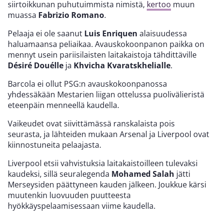
siirtoikkunan puhutuimmista nimistä,
kertoo
muun
muassa
Fabrizio Romano
.
Pelaaja ei ole saanut
Luis Enriquen
alaisuudessa
haluamaansa peliaikaa. Avauskokoonpanon paikka on
mennyt usein pariisilaisten laitakaistoja tähdittäville
Désiré Douélle
ja
Khvicha Kvaratskhelialle
.
Barcola ei ollut PSG:n avauskokoonpanossa
yhdessäkään Mestarien liigan ottelussa puolivälieristä
eteenpäin menneellä kaudella.
Vaikeudet ovat siivittämässä ranskalaista pois
seurasta, ja lähteiden mukaan Arsenal ja Liverpool ovat
kiinnostuneita pelaajasta.
Liverpool etsii vahvistuksia laitakaistoilleen tulevaksi
kaudeksi, sillä seuralegenda
Mohamed Salah
jätti
Merseysiden päättyneen kauden jälkeen. Joukkue kärsi
muutenkin luovuuden puutteesta
hyökkäyspelaamisessaan viime kaudella.