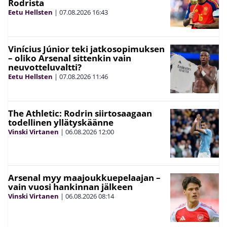
Rodrista
Eetu Hellsten
|
07.08.2026
16:43
Vinícius Júnior teki jatkosopimuksen
– oliko Arsenal sittenkin vain
neuvotteluvaltti?
Eetu Hellsten
|
07.08.2026
11:46
The Athletic: Rodrin siirtosaagaan
todellinen yllätyskäänne
Vinski Virtanen
|
06.08.2026
12:00
Arsenal myy maajoukkuepelaajan –
vain vuosi hankinnan jälkeen
Vinski Virtanen
|
06.08.2026
08:14