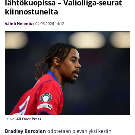
lähtökuopissa – Valioliiga-seurat
kiinnostuneita
Väinö Helenius
04.06.2026
14:12
Kuva:
All Over Press
Bradley Barcolan
odotetaan olevan yksi kesän