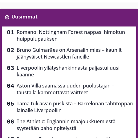
Uusimmat
Romano: Nottingham Forest nappasi himoitun
huippulupauksen
Bruno Guimarães on Arsenalin mies – kauniit
jäähyväiset Newcastlen faneille
Liverpoolin yllätyshankinnasta paljastui uusi
käänne
Aston Villa saamassa uuden puolustajan –
taustalla kammottavat väitteet
Tämä tuli aivan puskista – Barcelonan tähtitoppari
lainalle Liverpooliin
The Athletic: Englannin maajoukkuemiestä
syytetään pahoinpitelystä