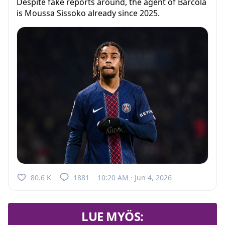
Despite fake reports around, the agent of Barcola
is Moussa Sissoko already since 2025.
80.6 K
1881
10:20 AM · Jun 4, 2026
LUE MYÖS: