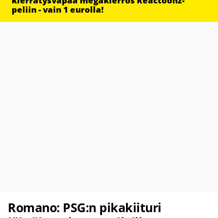
kierrätysvapaa megakierros Reactoonz-
peliin - vain 1 eurolla!
Romano: PSG:n pikakiituri