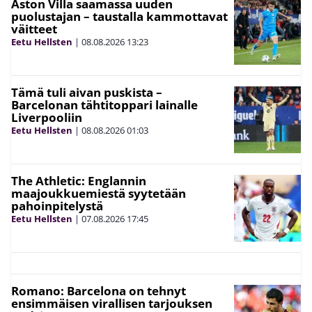
Aston Villa saamassa uuden
puolustajan – taustalla kammottavat
väitteet
Eetu Hellsten
|
08.08.2026
13:23
Tämä tuli aivan puskista –
Barcelonan tähtitoppari lainalle
Liverpooliin
Eetu Hellsten
|
08.08.2026
01:03
The Athletic: Englannin
maajoukkuemiestä syytetään
pahoinpitelystä
Eetu Hellsten
|
07.08.2026
17:45
Romano: Barcelona on tehnyt
ensimmäisen virallisen tarjouksen