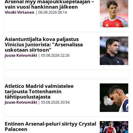
Arsenal myy maajoukkuepelaajan –
vain vuosi hankinnan jälkeen
Vinski Virtanen
|
06.08.2026
08:14
Asiantuntijalta kova paljastus
Vinicius Juniorista: ”Arsenalissa
uskotaan siirtoon”
Juuso Koivumäki
|
05.08.2026
22:26
Atletico Madrid valmistelee
tarjousta Tottenhamin
tähtipuolustajasta
Juuso Koivumäki
|
05.08.2026
20:54
Entinen Arsenal-peluri siirtyy Crystal
Palaceen