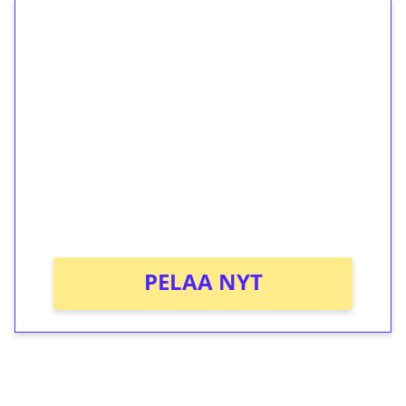
1€ = 10€ arvosta
ilmaiskierroksia ilman
kierrätystä!
Talleta 1€
Saat heti 50 ilmaiskierrosta Tuohi 1000 -
peliin (arvo 0,20€ per kierros)!
Ei kierrätysvaatimusta!
PELAA NYT