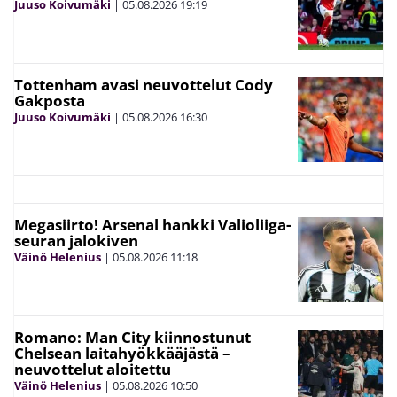
Juuso Koivumäki
|
05.08.2026
19:19
Tottenham avasi neuvottelut Cody
Gakposta
Juuso Koivumäki
|
05.08.2026
16:30
Megasiirto! Arsenal hankki Valioliiga-
seuran jalokiven
Väinö Helenius
|
05.08.2026
11:18
Romano: Man City kiinnostunut
Chelsean laitahyökkääjästä –
neuvottelut aloitettu
Väinö Helenius
|
05.08.2026
10:50