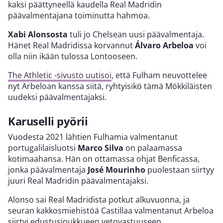
kaksi päättyneellä kaudella Real Madridin
päävalmentajana toiminutta hahmoa.
Xabi Alonsosta
tuli jo Chelsean uusi päävalmentaja.
Hänet Real Madridissa korvannut
Álvaro Arbeloa
voi
olla niin ikään tulossa Lontooseen.
The Athletic -sivusto uutisoi
, että Fulham neuvottelee
nyt Arbeloan kanssa siitä, ryhtyisikö tämä Mökkiläisten
uudeksi päävalmentajaksi.
Karuselli pyörii
Vuodesta 2021 lähtien Fulhamia valmentanut
portugalilaisluotsi
Marco Silva
on palaamassa
kotimaahansa. Hän on ottamassa ohjat Benficassa,
jonka päävalmentaja
José Mourinho
puolestaan siirtyy
juuri Real Madridin päävalmentajaksi.
Alonso sai Real Madridista potkut alkuvuonna, ja
seuran kakkosmiehistöä Castillaa valmentanut Arbeloa
siirtyi edustusjoukkueen vetovastuuseen