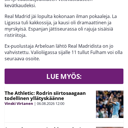
kevätkaudeksi.
Real Madrid jäi lopulta kokonaan ilman pokaaleja. La
Ligassa tuli kakkossija, ja kausi oli dramaattinen ja
myrskyisä. Espanjan jättiseurassa oli rajuja sisäisiä
ristiriitoja.
Ex-puolustaja Arbeloan lähtö Real Madridista on jo
vahvistettu. Valioliigassa sijalle 11 tullut Fulham voi olla
seuraava osoite.
LUE MYÖS:
The Athletic: Rodrin siirtosaagaan
todellinen yllätyskäänne
Vinski Virtanen
|
06.08.2026
12:00