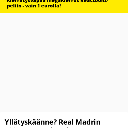
kierrätysvapaa megakierros Reactoonz-
peliin - vain 1 eurolla!
Yllätyskäänne? Real Madrin