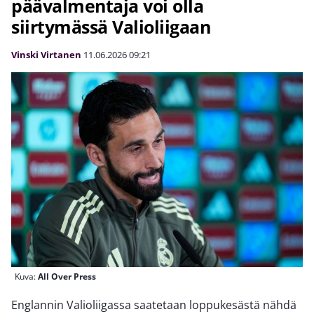
päävalmentaja voi olla
siirtymässä Valioliigaan
Vinski Virtanen
11.06.2026
09:21
Kuva:
All Over Press
Englannin Valioliigassa saatetaan loppukesästä nähdä