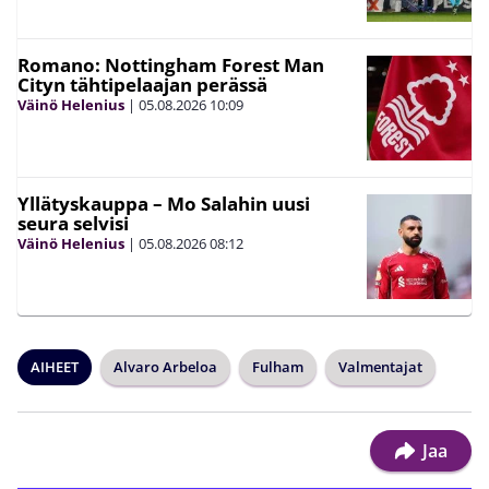
Romano: Nottingham Forest Man
Cityn tähtipelaajan perässä
Väinö Helenius
|
05.08.2026
10:09
Yllätyskauppa – Mo Salahin uusi
seura selvisi
Väinö Helenius
|
05.08.2026
08:12
AIHEET
Alvaro Arbeloa
Fulham
Valmentajat
Jaa