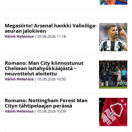
Megasiirto! Arsenal hankki Valioliiga-
seuran jalokiven
Väinö Helenius
|
05.08.2026
11:18
Romano: Man City kiinnostunut
Chelsean laitahyökkääjästä –
neuvottelut aloitettu
Väinö Helenius
|
05.08.2026
10:50
Romano: Nottingham Forest Man
Cityn tähtipelaajan perässä
Väinö Helenius
|
05.08.2026
10:09