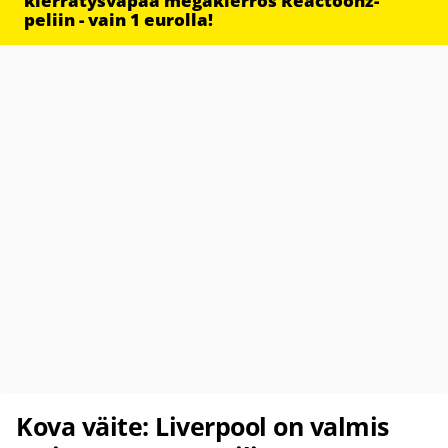
kierrätysvapaa megakierros Reactoonz-
peliin - vain 1 eurolla!
Kova väite: Liverpool on valmis