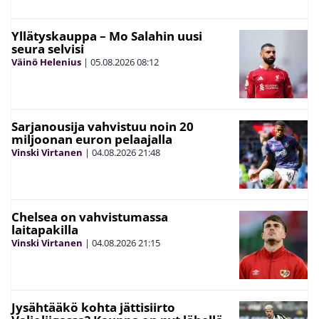
Yllätyskauppa – Mo Salahin uusi
seura selvisi
Väinö Helenius
|
05.08.2026
08:12
Sarjanousija vahvistuu noin 20
miljoonan euron pelaajalla
Vinski Virtanen
|
04.08.2026
21:48
Chelsea on vahvistumassa
laitapakilla
Vinski Virtanen
|
04.08.2026
21:15
Jysähtääkö kohta jättisiirto