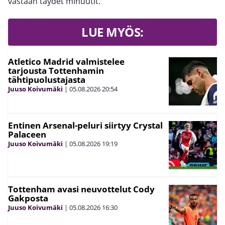
vastaan täydet minuutit.
LUE MYÖS:
Atletico Madrid valmistelee
tarjousta Tottenhamin
tähtipuolustajasta
Juuso Koivumäki
|
05.08.2026
20:54
Entinen Arsenal-peluri siirtyy Crystal
Palaceen
Juuso Koivumäki
|
05.08.2026
19:19
Tottenham avasi neuvottelut Cody
Gakposta
Juuso Koivumäki
|
05.08.2026
16:30