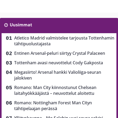
Uusimmat
Atletico Madrid valmistelee tarjousta Tottenhamin
tähtipuolustajasta
Entinen Arsenal-peluri siirtyy Crystal Palaceen
Tottenham avasi neuvottelut Cody Gakposta
Megasiirto! Arsenal hankki Valioliiga-seuran
jalokiven
Romano: Man City kiinnostunut Chelsean
laitahyökkääjästä – neuvottelut aloitettu
Romano: Nottingham Forest Man Cityn
tähtipelaajan perässä
Yllätyskauppa – Mo Salahin uusi seura selvisi