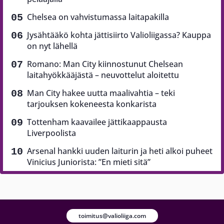
Chelsea on vahvistumassa laitapakilla
Jysähtääkö kohta jättisiirto Valioliigassa? Kauppa
on nyt lähellä
Romano: Man City kiinnostunut Chelsean
laitahyökkääjästä – neuvottelut aloitettu
Man City hakee uutta maalivahtia – teki
tarjouksen kokeneesta konkarista
Tottenham kaavailee jättikaappausta
Liverpoolista
Arsenal hankki uuden laiturin ja heti alkoi puheet
Vinicius Juniorista: ”En mieti sitä”
toimitus@valioliiga.com