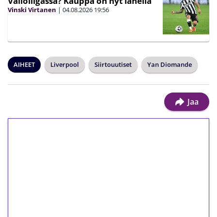
Valioliigassa? Kauppa on nyt lähellä
Vinski Virtanen
|
04.08.2026
19:56
AIHEET
Liverpool
Siirtouutiset
Yan Diomande
Jaa
1€ = 10€ arvosta
ilmaiskierroksia ilman
kierrätystä!
Talleta 1€
Saat heti 50 ilmaiskierrosta Tuohi 1000 -