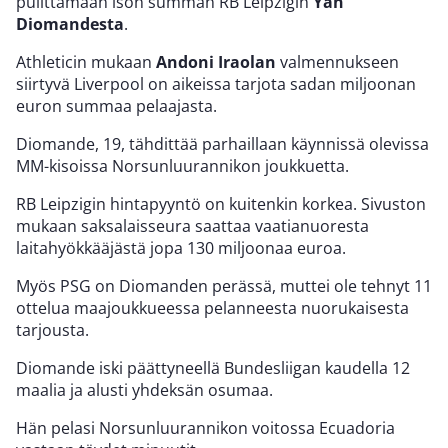
pulittamaan ison summan RB Leipzigin
Yan
Diomandesta
.
Athleticin mukaan
Andoni Iraolan
valmennukseen
siirtyvä Liverpool on aikeissa tarjota sadan miljoonan
euron summaa pelaajasta.
Diomande, 19, tähdittää parhaillaan käynnissä olevissa
MM-kisoissa Norsunluurannikon joukkuetta.
RB Leipzigin hintapyyntö on kuitenkin korkea. Sivuston
mukaan saksalaisseura saattaa vaatianuoresta
laitahyökkääjästä jopa 130 miljoonaa euroa.
Myös PSG on Diomanden perässä, muttei ole tehnyt 11
ottelua maajoukkueessa pelanneesta nuorukaisesta
tarjousta.
Diomande iski päättyneellä Bundesliigan kaudella 12
maalia ja alusti yhdeksän osumaa.
Hän pelasi Norsunluurannikon voitossa Ecuadoria