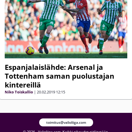
Espanjalaislähde: Arsenal ja
Tottenham saman puolustajan
kintereillä
Niko Toiskallio
|
20.02.2019
12:15
toimitus@valioliiga.com
© 2026 - Valioliiga.com. Kaikki oikeudet pidätetään.