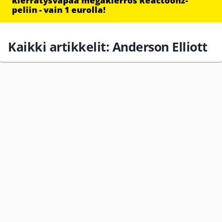
kierrätysvapaa megakierros Reactoonz-
peliin - vain 1 eurolla!
Kaikki artikkelit: Anderson Elliott