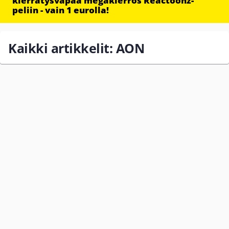
kierrätysvapaa megakierros Reactoonz-
peliin - vain 1 eurolla!
Kaikki artikkelit: AON