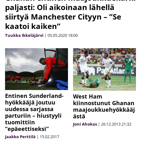
paljasti: Oli aikoinaan lähellä
siirtyä Manchester Cityyn – ”Se
kaatoi kaiken”
Tuukka Ikkeläjärvi
|
05.05.2020
18:00
Entinen Sunderland-
West Ham
hyökkääjä joutuu
kiinnostunut Ghanan
uudessa sarjassa
maajoukkuehyökkääj
parturiin – hiustyyli
ästä
tuomittiin
Joni Ahokas
|
26.12.2013
21:32
”epäeettiseksi”
Jaakko Perttilä
|
15.02.2017