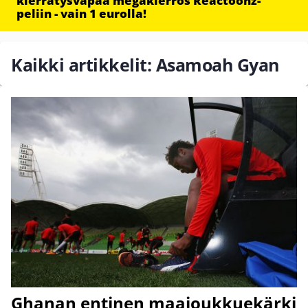
kierrätysvapaa megakierros Reactoonz-
peliin - vain 1 eurolla!
Kaikki artikkelit: Asamoah Gyan
Ghanan entinen maajoukkuekärki