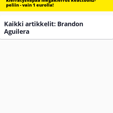
kierrätysvapaa megakierros Reactoonz-
peliin - vain 1 eurolla!
Kaikki artikkelit: Brandon
Aguilera