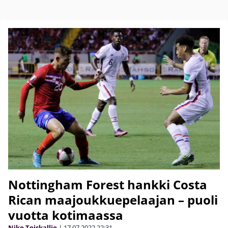
Nottingham Forest hankki Costa
Rican maajoukkuepelaajan – puoli
vuotta kotimaassa
Niko Toiskallio
|
17.07.2022
22:31