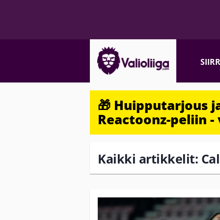
SIIR
🎁 Huipputarjous 
Reactoonz-peliin - 
Kaikki artikkelit: C