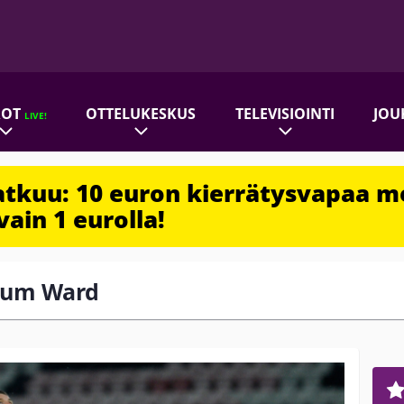
ROT
OTTELUKESKUS
TELEVISIOINTI
JOU
LIVE!
jatkuu: 10 euron kierrätysvapaa m
vain 1 eurolla!
alum Ward