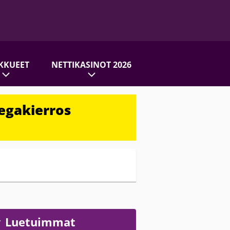
KKUEET
NETTIKASINOT 2026
egakierros
Luetuimmat