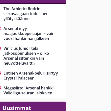
The Athletic: Rodrin
siirtosaagaan todellinen
yllätyskäänne
Arsenal myy
maajoukkuepelaajan – vain
vuosi hankinnan jälkeen
Vinícius Júnior teki
jatkosopimuksen – oliko
Arsenal sittenkin vain
neuvotteluvaltti?
Entinen Arsenal-peluri siirtyy
Crystal Palaceen
Megasiirto! Arsenal hankki
Valioliiga-seuran jalokiven
Uusimmat