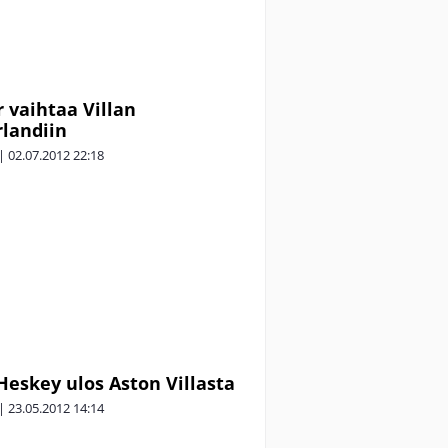
r vaihtaa Villan
landiin
|
02.07.2012
22:18
Heskey ulos Aston Villasta
|
23.05.2012
14:14