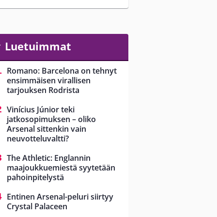
Luetuimmat
Romano: Barcelona on tehnyt
ensimmäisen virallisen
tarjouksen Rodrista
Vinícius Júnior teki
jatkosopimuksen – oliko
Arsenal sittenkin vain
neuvotteluvaltti?
The Athletic: Englannin
maajoukkuemiestä syytetään
pahoinpitelystä
Entinen Arsenal-peluri siirtyy
Crystal Palaceen