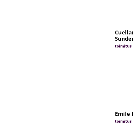
Cuella
Sunder
toimitus
Emile 
toimitus