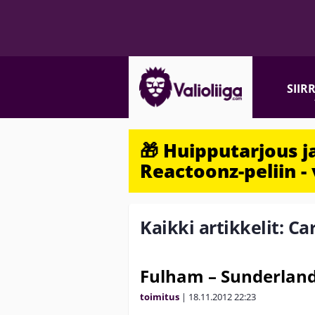
SIIR
🎁 Huipputarjous 
Reactoonz-peliin - 
Kaikki artikkelit: Ca
Fulham – Sunderland
toimitus
|
18.11.2012
22:23