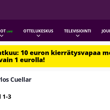
ROT
OTTELUKESKUS
TELEVISIOINTI
JOU
LIVE!
jatkuu: 10 euron kierrätysvapaa m
vain 1 eurolla!
rlos Cuellar
 1-3