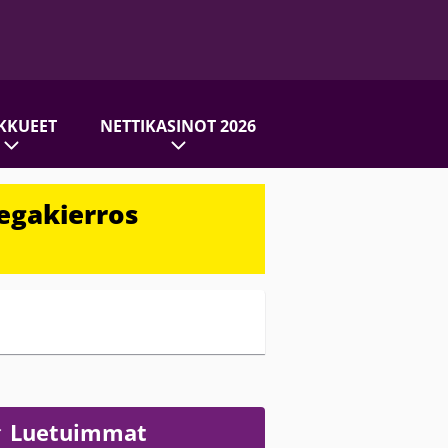
KKUEET
NETTIKASINOT 2026
egakierros
Luetuimmat