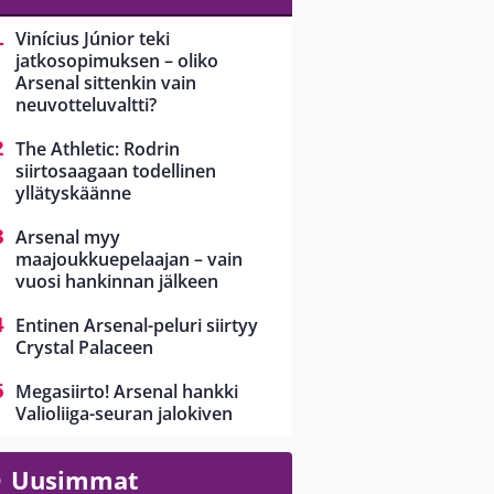
Vinícius Júnior teki
jatkosopimuksen – oliko
Arsenal sittenkin vain
neuvotteluvaltti?
The Athletic: Rodrin
siirtosaagaan todellinen
yllätyskäänne
Arsenal myy
maajoukkuepelaajan – vain
vuosi hankinnan jälkeen
Entinen Arsenal-peluri siirtyy
Crystal Palaceen
Megasiirto! Arsenal hankki
Valioliiga-seuran jalokiven
Uusimmat