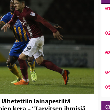
lähetettiin lainapestiltä
ojen kera – ”Tarvitsen ihmisiä,