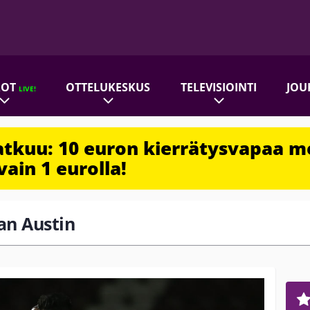
ROT
OTTELUKESKUS
TELEVISIOINTI
JOU
LIVE!
jatkuu: 10 euron kierrätysvapaa m
vain 1 eurolla!
ean Austin