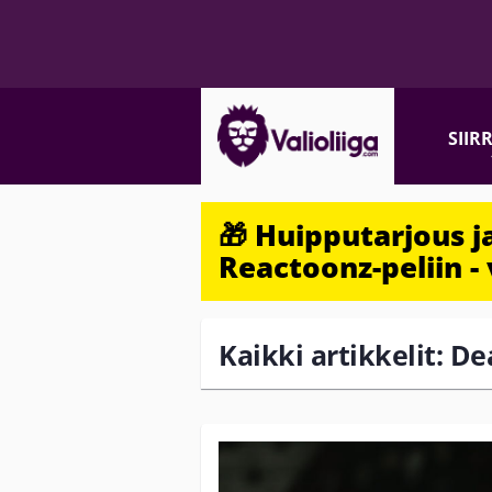
SIIR
🎁 Huipputarjous 
Reactoonz-peliin - 
Kaikki artikkelit: D