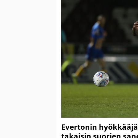
Evertonin hyökkääjä 
takaisin suorien san