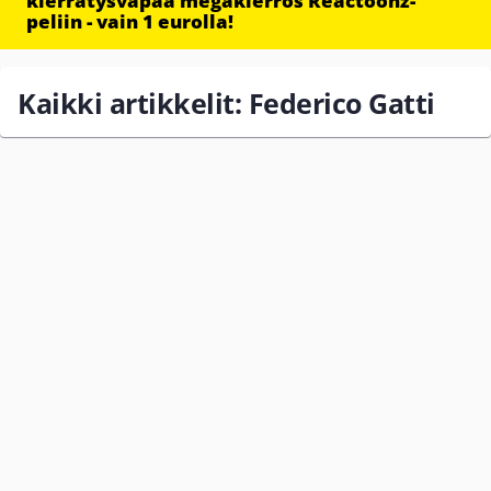
kierrätysvapaa megakierros Reactoonz-
peliin - vain 1 eurolla!
Kaikki artikkelit: Federico Gatti