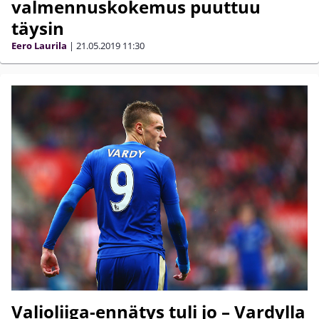
valmennuskokemus puuttuu
täysin
Eero Laurila
|
21.05.2019
11:30
Valioliiga-ennätys tuli jo – Vardylla