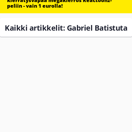
kierrätysvapaa megakierros Reactoonz-
peliin - vain 1 eurolla!
Kaikki artikkelit: Gabriel Batistuta