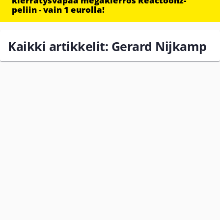
kierrätysvapaa megakierros Reactoonz-
peliin - vain 1 eurolla!
Kaikki artikkelit: Gerard Nijkamp