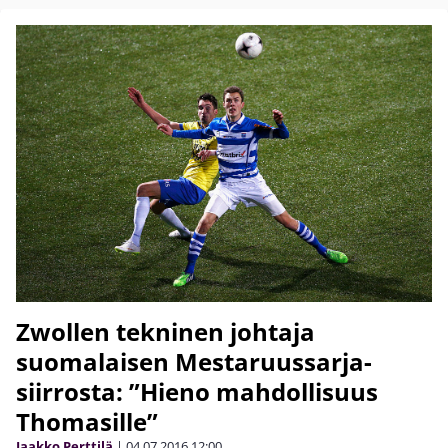
Zwollen tekninen johtaja
suomalaisen Mestaruussarja-
siirrosta: ”Hieno mahdollisuus
Thomasille”
Jaakko Perttilä
|
04.07.2016
12:00