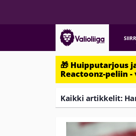
SIIR
🎁 Huipputarjous 
Reactoonz-peliin - 
Kaikki artikkelit: H