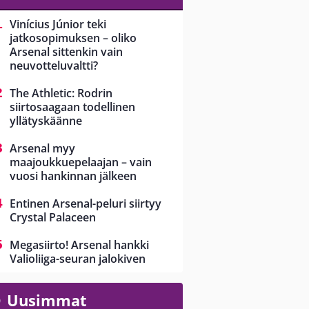
Vinícius Júnior teki
jatkosopimuksen – oliko
Arsenal sittenkin vain
neuvotteluvaltti?
The Athletic: Rodrin
siirtosaagaan todellinen
yllätyskäänne
Arsenal myy
maajoukkuepelaajan – vain
vuosi hankinnan jälkeen
Entinen Arsenal-peluri siirtyy
Crystal Palaceen
Megasiirto! Arsenal hankki
Valioliiga-seuran jalokiven
Uusimmat