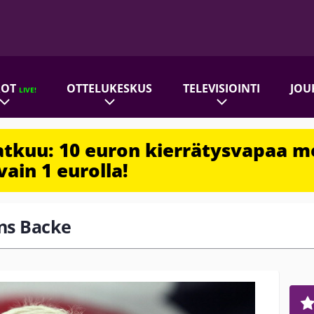
ROT
OTTELUKESKUS
TELEVISIOINTI
JOU
LIVE!
jatkuu: 10 euron kierrätysvapaa m
vain 1 eurolla!
ans Backe