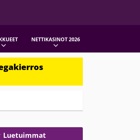
KKUEET
NETTIKASINOT 2026
egakierros
Luetuimmat