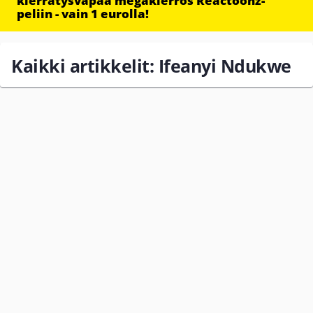
kierrätysvapaa megakierros Reactoonz-
peliin - vain 1 eurolla!
Kaikki artikkelit: Ifeanyi Ndukwe