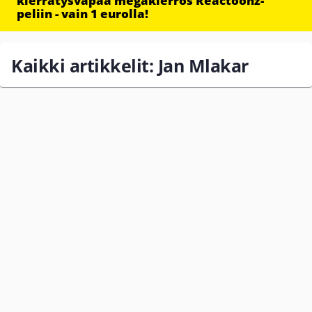
kierrätysvapaa megakierros Reactoonz-
peliin - vain 1 eurolla!
Kaikki artikkelit: Jan Mlakar