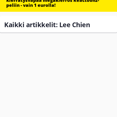
kierrätysvapaa megakierros Reactoonz-
peliin - vain 1 eurolla!
Kaikki artikkelit: Lee Chien