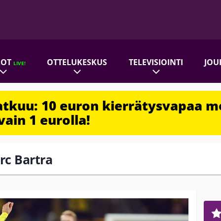
ROT
OTTELUKESKUS
TELEVISIOINTI
JOU
LIVE!
jatkuu: 10 euron kierrätysvapaa m
vain 1 eurolla!
rc Bartra