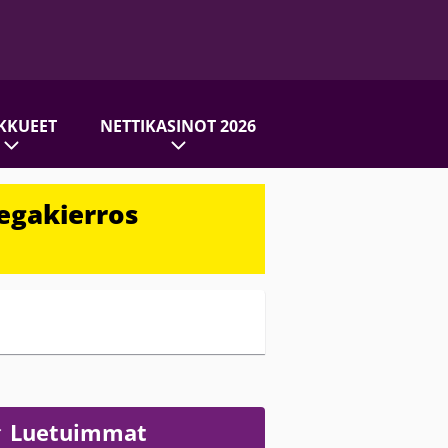
KKUEET
NETTIKASINOT 2026
egakierros
Luetuimmat