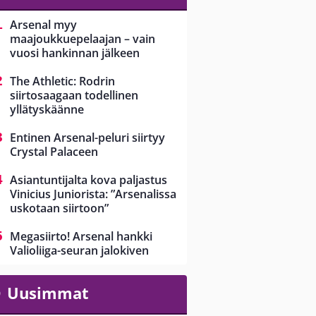
Arsenal myy
maajoukkuepelaajan – vain
vuosi hankinnan jälkeen
The Athletic: Rodrin
siirtosaagaan todellinen
yllätyskäänne
Entinen Arsenal-peluri siirtyy
Crystal Palaceen
Asiantuntijalta kova paljastus
Vinicius Juniorista: ”Arsenalissa
uskotaan siirtoon”
Megasiirto! Arsenal hankki
Valioliiga-seuran jalokiven
Uusimmat