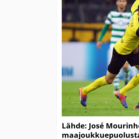
Lähde: José Mourinh
maajoukkuepuolusta