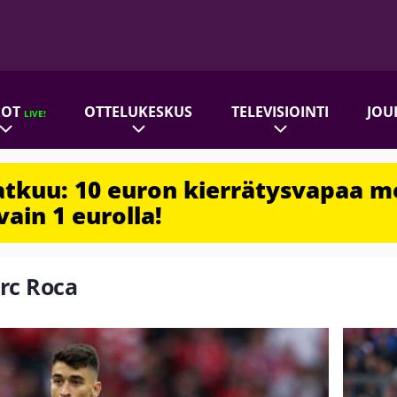
ROT
OTTELUKESKUS
TELEVISIOINTI
JOU
LIVE!
jatkuu: 10 euron kierrätysvapaa m
vain 1 eurolla!
arc Roca