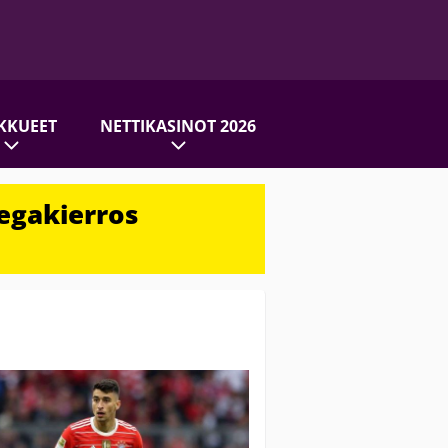
KKUEET
NETTIKASINOT 2026
egakierros