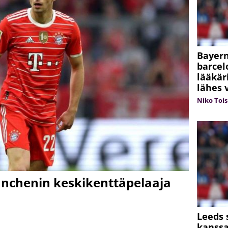
Bayer
barcel
lääkär
lähes 
Niko Tois
ünchenin keskikenttäpelaaja
Leeds
kanssa