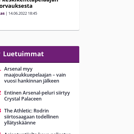
korvauksesta
kas
|
14.06.2022
18:45
Luetuimmat
Arsenal myy
maajoukkuepelaajan – vain
vuosi hankinnan jälkeen
Entinen Arsenal-peluri siirtyy
Crystal Palaceen
The Athletic: Rodrin
siirtosaagaan todellinen
yllätyskäänne