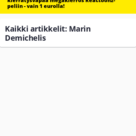
kierrätysvapaa megakierros Reactoonz-
peliin - vain 1 eurolla!
Kaikki artikkelit: Marin
Demichelis