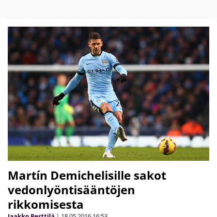
Martín Demichelisille sakot
vedonlyöntisääntöjen
rikkomisesta
Jaakko Perttilä
|
18.05.2016
16:53