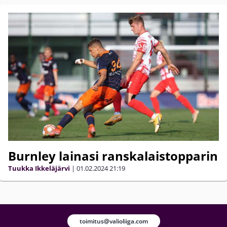
Burnley lainasi ranskalaistopparin
Tuukka Ikkeläjärvi
|
01.02.2024
21:19
toimitus@valioliiga.com