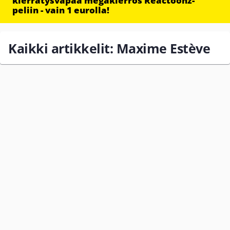
kierrätysvapaa megakierros Reactoonz-
peliin - vain 1 eurolla!
Kaikki artikkelit: Maxime Estève